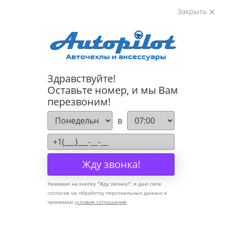
Закрыть
8-800-222-72-84
Здравствуйте!
Блог
Оставьте номер, и мы Вам
перезвоним!
Уход за салоном автомобиля зимой
в
// Все статьи
23 сентября 2020 9:00
Жду звонка!
Снег и грязь, которые водитель и пассажиры заносят в
Нажимая на кнопку "
Жду звонка!
", я даю свое
автомобиль зимой, – это не только эстетическая
согласие на обработку персональных данных и
проблема. Скопление влаги под ковриками может
принимаю
условия соглашения
привести к разным неприятным последствиям,
например, к гниению днища.