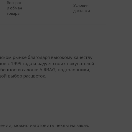
Возврат
Условия
и обмен
доставки
товара
йском рынке благодаря высокому качеству
в с 1999 года и радует своих покупателей
обенности салона: AIRBAG, подголовники,
й. Большой выбор расцветок.
ении, можно изготовить чехлы на заказ.