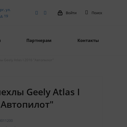
рг, ул.
Войти
Поиск
д. 19
я
Партнерам
Контакты
ы Geely Atlas I 2016 "Автопилот"
ехлы Geely Atlas I
"Автопилот"
0011200