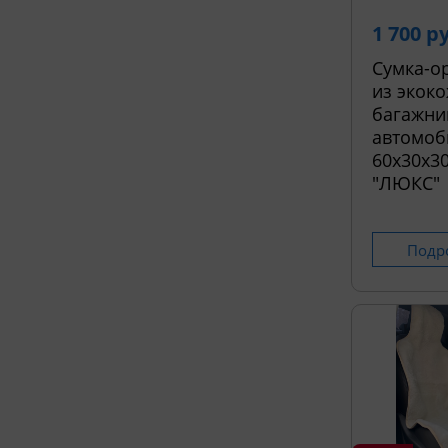
1 700 р
Сумка-о
из экоко
багажни
автомоб
60х30х30
"ЛЮКС"
Подр