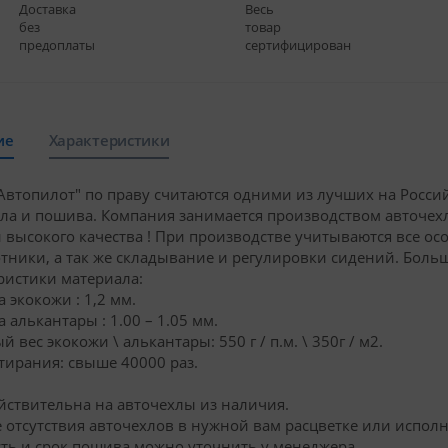
Доставка
Весь
без
товар
предоплаты
сертифицирован
ие
Характеристики
Автопилот" по праву считаются одними из лучших на Росси
ла и пошива. Компания занимается производством авточехло
 высокого качества ! При производстве учитываются все ос
отники, а так же складывание и регулировки сидени
ристики материала:
 экокожи : 1,2 мм.
 алькантары : 1.00 – 1.05 мм.
 вес экокожи \ алькантары: 550 г / п.м. \ 350г / м2.
тирания: свыше 40000 раз.
йствительна на авточехлы из наличия.
е отсутствия авточехлов в нужной вам расцветке или исполн
ть и срок пошива можно уточнить у менеджера.