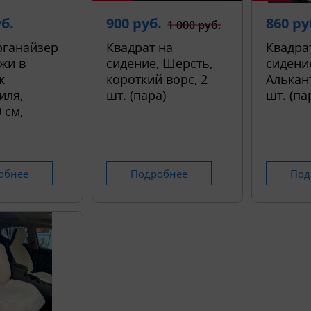
уб.
900 руб.
860 ру
1 000 руб.
рганайзер
Квадрат на
Квадра
жи в
сидение, Шерсть,
сидени
к
короткий ворс, 2
Алькант
иля,
шт. (пара)
шт. (па
 см,
обнее
Подробнее
Под