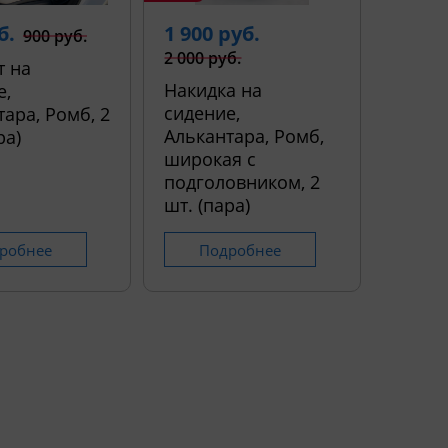
б.
1 900 руб.
900 руб.
2 000 руб.
т на
Накидка на
е,
сидение,
ара, Ромб, 2
Алькантара, Ромб,
ра)
широкая с
подголовником, 2
шт. (пара)
робнее
Подробнее