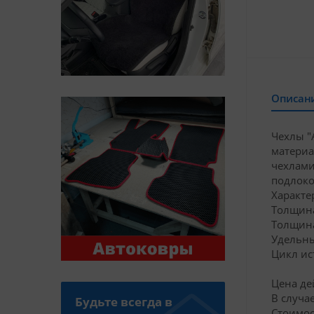
Описан
Чехлы "
материа
чехлами
подлок
Характе
Толщина
Толщина
Удельный
Цикл ис
Цена де
В случа
Будьте всегда в
Стоимос