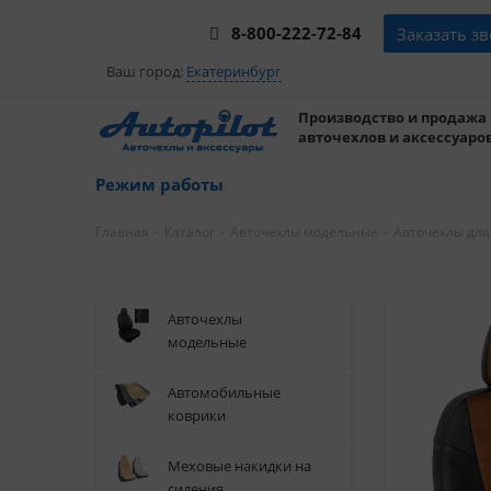
8-800-222-72-84
Заказать з
Ваш город:
Екатеринбург
Производство и продажа
авточехлов и аксессуаров
Режим работы
-
-
-
Главная
Каталог
Авточехлы модельные
Авточехлы для
Авточехлы
модельные
Автомобильные
коврики
Меховые накидки на
сидения