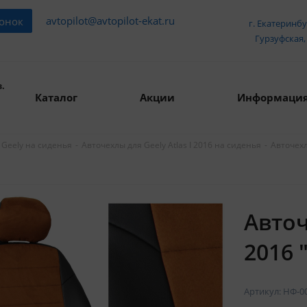
avtopilot@avtopilot-ekat.ru
вонок
г. Екатеринбу
Гурзуфская, 
.
Каталог
Акции
Информаци
-
-
Авточехл
 Geely на сиденья
Авточехлы для Geely Atlas I 2016 на сиденья
Авточ
2016 
Артикул:
НФ-0