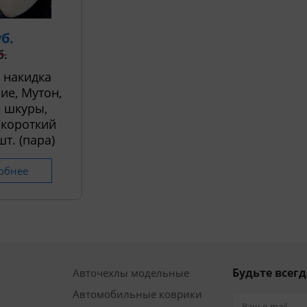
уб.
б.
 накидка
ие, Мутон,
 шкуры,
 (короткий
шт. (пара)
обнее
Будьте всегд
Авточехлы модельные
Автомобильные коврики