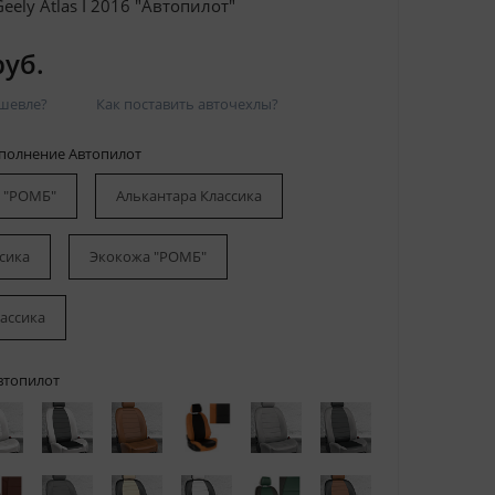
ely Atlas I 2016 "Автопилот"
руб.
шевле?
Как поставить авточехлы?
сполнение Автопилот
 "РОМБ"
Алькантара Классика
сика
Экокожа "РОМБ"
ассика
втопилот