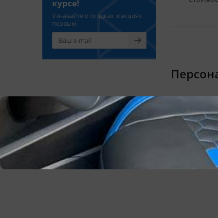
курсе!
Узнавайте о скидках и акциях
первым
Персон