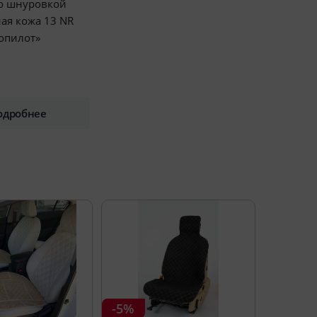
со шнуровкой
ая кожа 13 NR
опилот»
одробнее
-5%