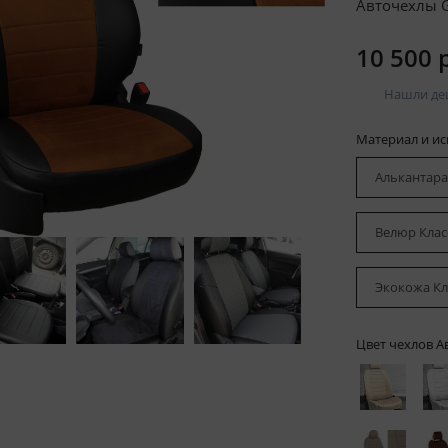
Авточехлы Ge
10 500 
Нашли де
Материал и и
Алькантара
Велюр Клас
Экокожа Кл
Цвет чехлов А