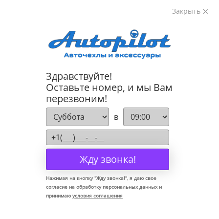
Закрыть
8-800-222-72-84
Здравствуйте!
Коврики для BMW 1 E81-88 2004-2013
Оставьте номер, и мы Вам
перезвоним!
в
Жду звонка!
Нажимая на кнопку "
Жду звонка!
", я даю свое
согласие на обработку персональных данных и
принимаю
условия соглашения