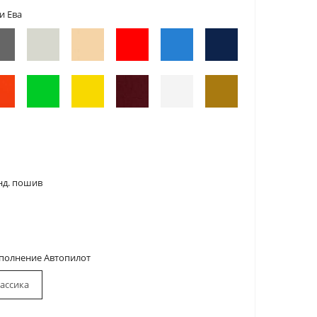
и Ева
нд. пошив
сполнение Автопилот
ассика