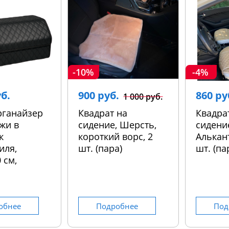
-10%
-4%
уб.
900 руб.
860 ру
1 000 руб.
рганайзер
Квадрат на
Квадра
жи в
сидение, Шерсть,
сидени
к
короткий ворс, 2
Алькант
иля,
шт. (пара)
шт. (па
 см,
обнее
Подробнее
Под