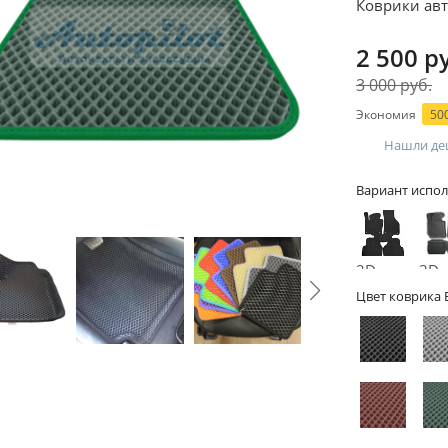
Коврики ав
2 500 р
3 000 руб.
Экономия
500
Нашли де
Вариант испол
2D -
3D -
без
бор
Цвет коврика 
бортов