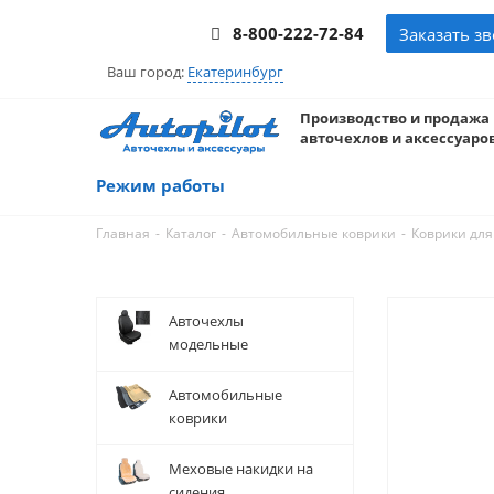
8-800-222-72-84
Заказать з
Ваш город:
Екатеринбург
Производство и продажа
авточехлов и аксессуаров
Режим работы
-
-
-
Главная
Каталог
Автомобильные коврики
Коврики дл
Авточехлы
модельные
Автомобильные
коврики
Меховые накидки на
сидения