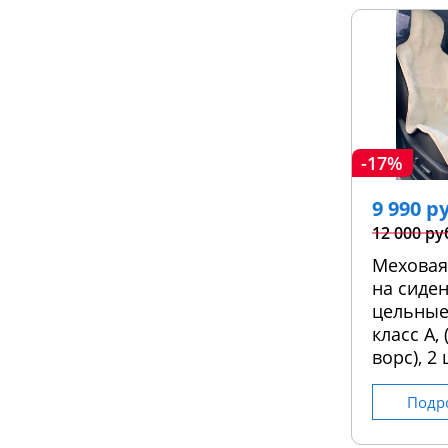
-17%
9 990 р
12 000 ру
Меховая
на сиден
цельные
класс А,
ворс), 2 
Подр