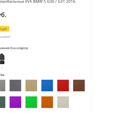
томобильные EVA BMW 5 G30 / G31 2016-
уб.
 руб.
шевле?
нения Eva ковров
 с
тами
Ева