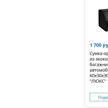
1 700 р
Сумка-о
из экоко
багажни
автомоб
60х30х30
"ЛЮКС"
Подр