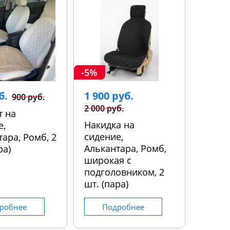
-5%
б.
1 900 руб.
900 руб.
2 000 руб.
т на
Накидка на
е,
сидение,
ара, Ромб, 2
Алькантара, Ромб,
ра)
широкая с
подголовником, 2
шт. (пара)
робнее
Подробнее