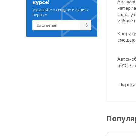
Автомоб
курсе!
материа
Узнавайте о скидках и акциях
салону 
первым
избавит
Коврики
смещают
Автомоб
50℃, чт
Широкая
Популя