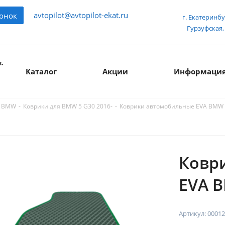
avtopilot@avtopilot-ekat.ru
вонок
г. Екатеринбу
Гурзуфская, 
.
Каталог
Акции
Информаци
-
-
Коврики автомобильные EVA BMW 5
я BMW
Коврики для BMW 5 G30 2016-
Ковр
EVA B
Артикул:
00012