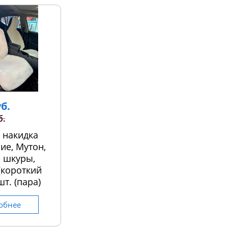
уб.
б.
 накидка
ие, Мутон,
 шкуры,
 (короткий
шт. (пара)
обнее