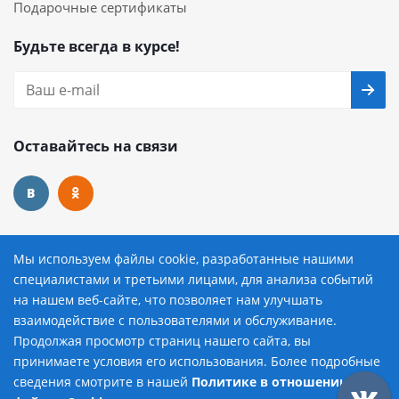
Подарочные сертификаты
Будьте всегда в курсе!
Оставайтесь на связи
Наши контакты
Мы используем файлы cookie, разработанные нашими
специалистами и третьими лицами, для анализа событий
8 (800) 222-72-84
на нашем веб-сайте, что позволяет нам улучшать
взаимодействие с пользователями и обслуживание.
avtopilot@avtopilot-ekat.ru
Продолжая просмотр страниц нашего сайта, вы
принимаете условия его использования. Более подробные
г. Екатеринбург, ул. Гурзуфская, д. 19
сведения смотрите в нашей
Политике в отношении
Добавить в корзину