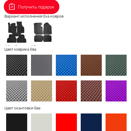
Артикул:
00012545
Получить подарок
Вариант исполнения Eva ковров
2D - без
3D - с
Цвет коврика Ева
бортов
бортами
Цвет окантовки Ева