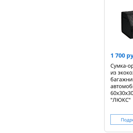
1 700 р
Сумка-о
из экоко
багажни
автомоб
60х30х30
"ЛЮКС"
Подр