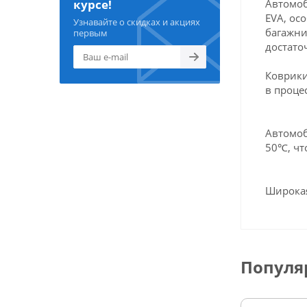
Автомоб
курсе!
EVA, ос
Узнавайте о скидках и акциях
багажни
первым
достато
Коврики
в проце
Автомоб
50℃, чт
Широкая
Популя