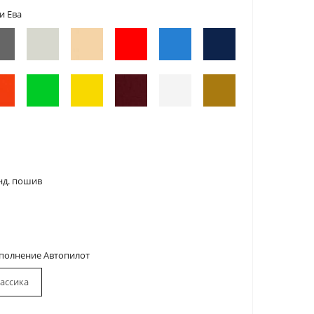
и Ева
нд. пошив
сполнение Автопилот
ассика