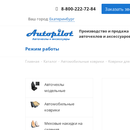
8-800-222-72-84
Заказать з
Ваш город:
Екатеринбург
Производство и продажа
авточехлов и аксессуаров
Режим работы
-
-
-
Главная
Каталог
Автомобильные коврики
Коврики дл
Авточехлы
модельные
Автомобильные
коврики
Меховые накидки на
сидения