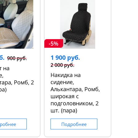
-5%
б.
1 900 руб.
900 руб.
2 000 руб.
т на
Накидка на
е,
сидение,
ара, Ромб, 2
Алькантара, Ромб,
ра)
широкая с
подголовником, 2
шт. (пара)
робнее
Подробнее