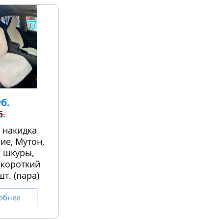
уб.
б.
 накидка
ие, Мутон,
 шкуры,
 (короткий
шт. (пара)
обнее