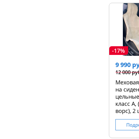
-17%
9 990 р
12 000 ру
Меховая
на сиден
цельные
класс А,
ворс), 2 
Подр