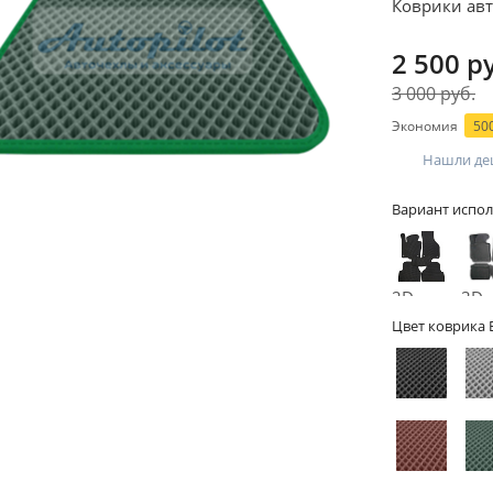
Коврики ав
2 500 р
3 000 руб.
Экономия
500
Нашли де
Вариант испол
2D -
3D -
без
бор
Цвет коврика 
бортов