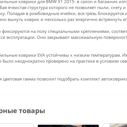
ильные коврики для BMW X1 2015- в салон и багажник из
обая ячеистая структура которого не позволяет пыли, снегу и
ку. Попадая в ромбовидные ячейки, вся грязь блокируется и
чно вынуть коврик и несколько раз энергично встряхнуть ег
 фиксируются на полу специальными креплениями, соотве
ссе эксплуатации. Они закрывают максимальную поверхност
ильные коврики EVA устойчивы к низким температурам. Их 
о было неоднократно проверено на практике в условиях се
 цветовая гамма позволит подобрать комплект автоковрико
рные товары