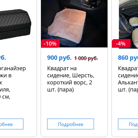
-10%
-4%
уб.
900 руб.
860 ру
1 000 руб.
рганайзер
Квадрат на
Квадра
жи в
сидение, Шерсть,
сидени
к
короткий ворс, 2
Алькант
иля,
шт. (пара)
шт. (па
 см,
обнее
Подробнее
Под