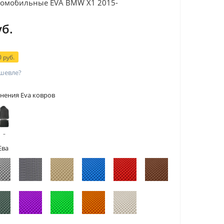
томобильные EVA BMW X1 2015-
уб.
 руб.
шевле?
нения Eva ковров
 с
тами
Ева