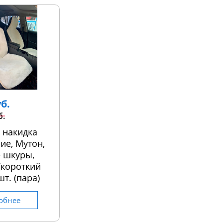
уб.
б.
 накидка
ие, Мутон,
 шкуры,
 (короткий
шт. (пара)
обнее