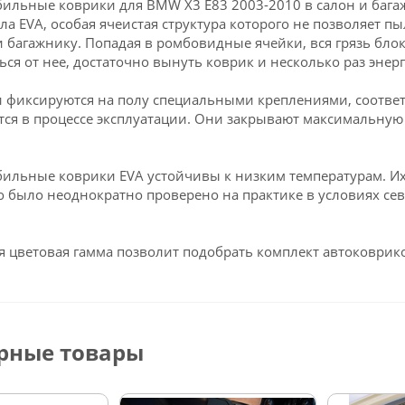
ильные коврики для BMW X3 Е83 2003-2010 в салон и баг
ла EVA, особая ячеистая структура которого не позволяет пы
и багажнику. Попадая в ромбовидные ячейки, вся грязь блок
ься от нее, достаточно вынуть коврик и несколько раз энерг
 фиксируются на полу специальными креплениями, соотве
ся в процессе эксплуатации. Они закрывают максимальную 
ильные коврики EVA устойчивы к низким температурам. Их 
о было неоднократно проверено на практике в условиях се
 цветовая гамма позволит подобрать комплект автоковрико
рные товары