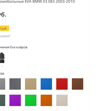
томобильные EVA BMW X3 Е83 2003-2010
уб.
 руб.
шевле?
нения Eva ковров
 с
тами
Ева