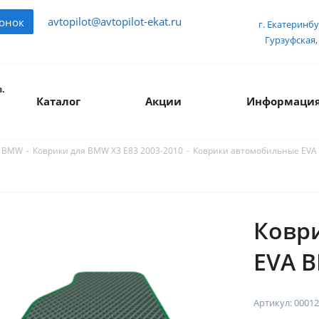
avtopilot@avtopilot-ekat.ru
вонок
г. Екатеринбу
Гурзуфская, 
.
Каталог
Акции
Информаци
-
-
Коврики автомобильные EVA 
я BMW
Коврики для BMW X3 E83 2003-2010
Ковр
EVA B
Артикул:
00012