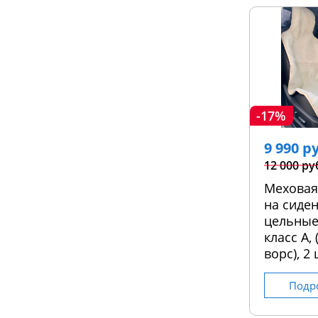
-17%
9 990 р
12 000 ру
Меховая
на сиден
цельные
класс А,
ворс), 2 
Подр