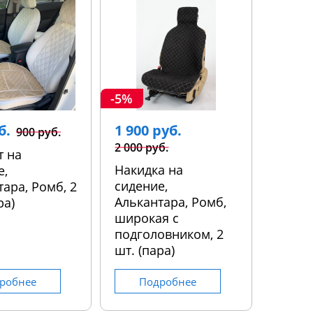
-5%
б.
1 900 руб.
900 руб.
2 000 руб.
т на
Накидка на
е,
сидение,
ара, Ромб, 2
Алькантара, Ромб,
ра)
широкая с
подголовником, 2
шт. (пара)
робнее
Подробнее