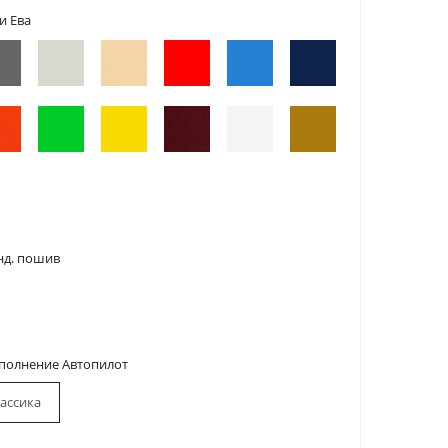
и Ева
нд. пошив
сполнение Автопилот
ассика