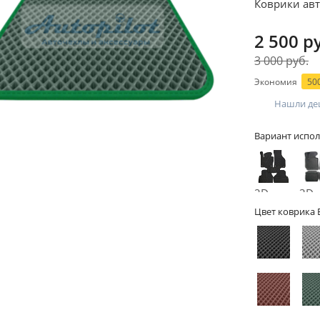
Коврики ав
2 500 р
3 000 руб.
Экономия
500
Нашли де
Вариант испол
2D -
3D -
без
бор
Цвет коврика 
бортов