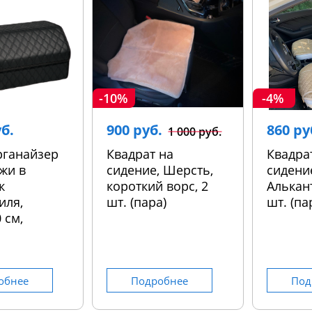
-10%
-4%
уб.
900 руб.
860 ру
1 000 руб.
рганайзер
Квадрат на
Квадра
жи в
сидение, Шерсть,
сидени
к
короткий ворс, 2
Алькант
иля,
шт. (пара)
шт. (па
 см,
обнее
Подробнее
Под