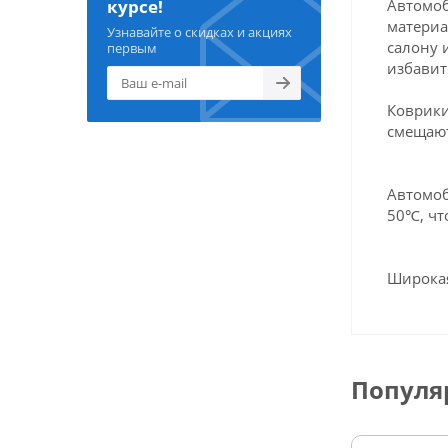
Автомоб
курсе!
материа
Узнавайте о скидках и акциях
салону 
первым
избавит
Коврики
смещают
Автомоб
50℃, чт
Широкая
Популя