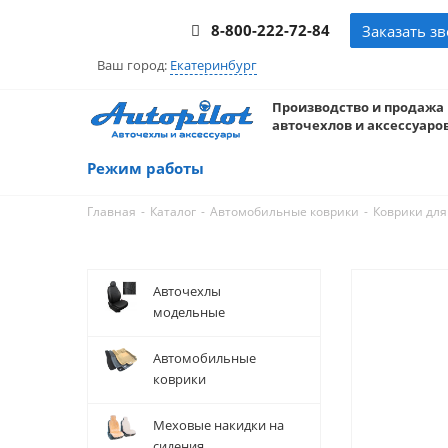
8-800-222-72-84
Заказать з
Ваш город:
Екатеринбург
Производство и продажа
авточехлов и аксессуаров
Режим работы
-
-
-
Главная
Каталог
Автомобильные коврики
Коврики дл
Авточехлы
модельные
Автомобильные
коврики
Меховые накидки на
сидения