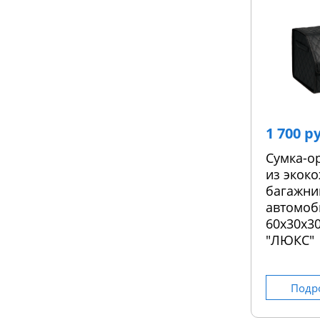
1 700 р
Сумка-о
из экоко
багажни
автомоб
60х30х30
"ЛЮКС"
Подр