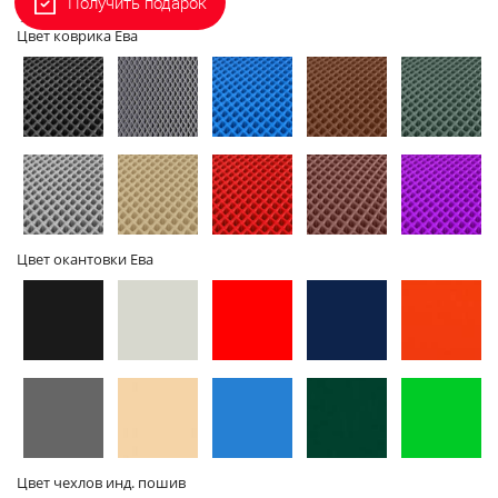
Получить подарок
2D - без
3D - с
Цвет коврика Ева
бортов
бортами
Цвет окантовки Ева
Цвет чехлов инд. пошив