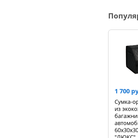
Популя
1 700 р
Сумка-о
из экоко
багажни
автомоб
60х30х30
"ЛЮКС"