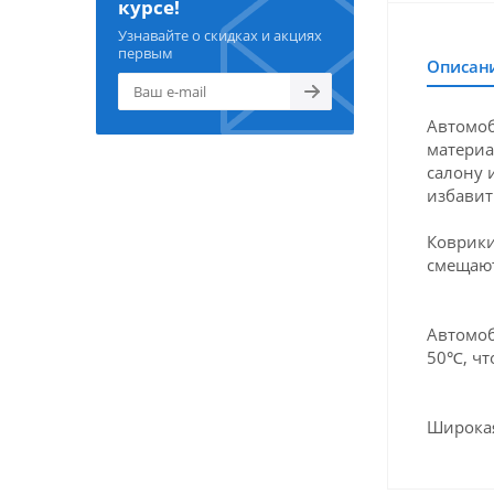
курсе!
Узнавайте о скидках и акциях
первым
Описан
Автомоб
материа
салону 
избавит
Коврики
смещают
Автомоб
50℃, чт
Широкая