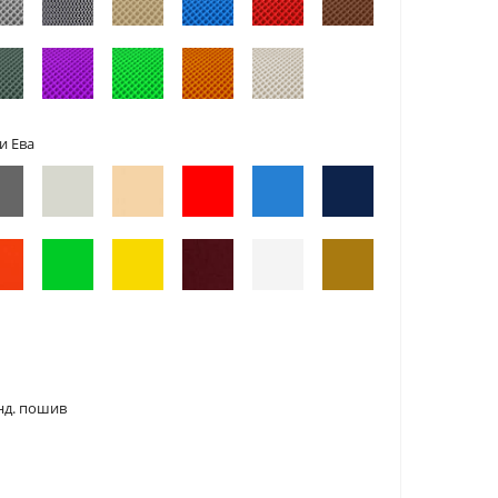
и Ева
нд. пошив