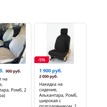
-5%
б.
1 900 руб.
900 руб.
2 000 руб.
т на
Накидка на
е,
сидение,
ара, Ромб, 2
Алькантара, Ромб,
ра)
широкая с
подголовником, 2