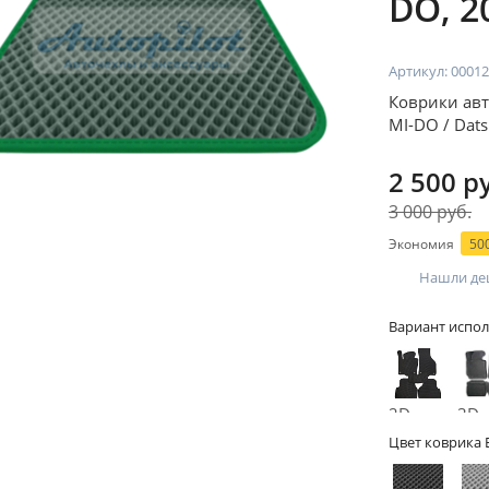
DO, 2
Артикул:
00012
Коврики авт
MI-DO / Dat
2 500 р
3 000 руб.
Экономия
500
Нашли де
Вариант испол
2D -
3D -
без
бор
Цвет коврика 
бортов