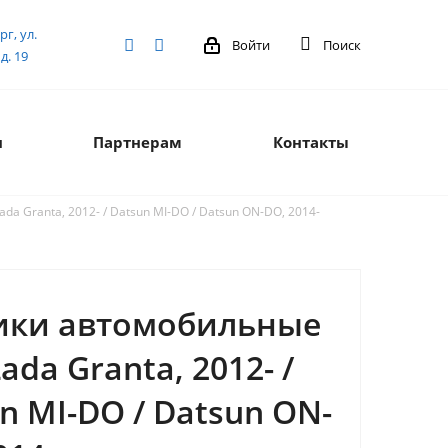
рг, ул.
Войти
Поиск
д. 19
я
Партнерам
Контакты
a Granta, 2012- / Datsun MI-DO / Datsun ON-DO, 2014-
ики автомобильные
Lada Granta, 2012- /
n MI-DO / Datsun ON-