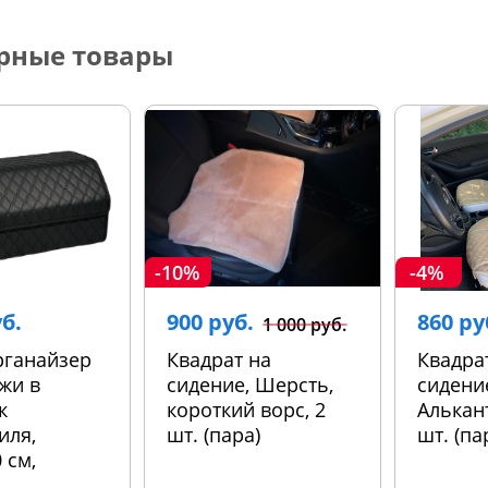
рные товары
-10%
-4%
уб.
900 руб.
860 ру
1 000 руб.
рганайзер
Квадрат на
Квадра
жи в
сидение, Шерсть,
сидени
к
короткий ворс, 2
Алькант
иля,
шт. (пара)
шт. (па
 см,