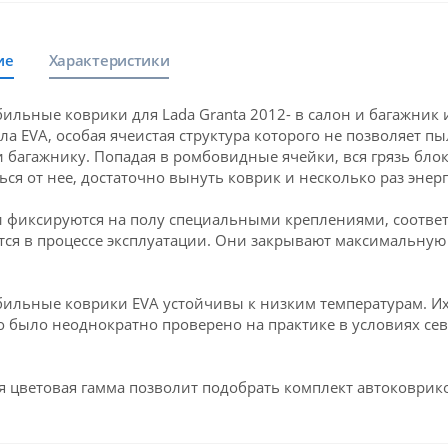
ие
Характеристики
ильные коврики для Lada Granta 2012- в салон и багажник
ла EVA, особая ячеистая структура которого не позволяет пы
и багажнику. Попадая в ромбовидные ячейки, вся грязь блок
ься от нее, достаточно вынуть коврик и несколько раз энерг
 фиксируются на полу специальными креплениями, соответс
ся в процессе эксплуатации. Они закрывают максимальную 
ильные коврики EVA устойчивы к низким температурам. Их 
о было неоднократно проверено на практике в условиях се
 цветовая гамма позволит подобрать комплект автоковрико