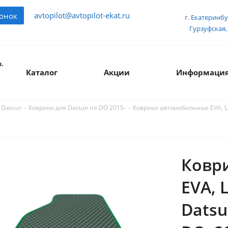
avtopilot@avtopilot-ekat.ru
вонок
г. Екатеринбу
Гурзуфская, 
.
Каталог
Акции
Информаци
-
-
Коврики автомобильные EVA, Lad
 Datsun
Коврики для Datsun mi-DO 2015-
Ковр
EVA, 
Datsu