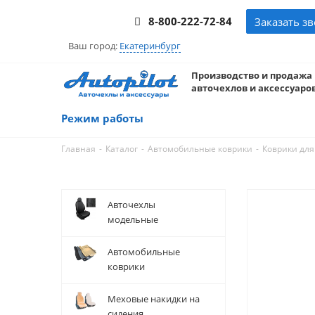
8-800-222-72-84
Заказать з
Ваш город:
Екатеринбург
Производство и продажа
авточехлов и аксессуаров
Режим работы
-
-
-
Главная
Каталог
Автомобильные коврики
Коврики для
Авточехлы
модельные
Автомобильные
коврики
Меховые накидки на
сидения