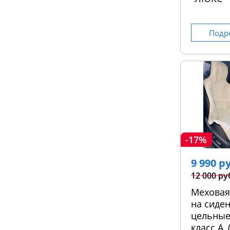
Подр
-17%
9 990 р
12 000 ру
Меховая
на сиден
цельные
класс А,