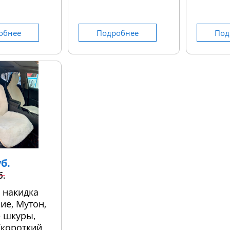
обнее
Подробнее
Под
уб.
б.
 накидка
ие, Мутон,
 шкуры,
 (короткий