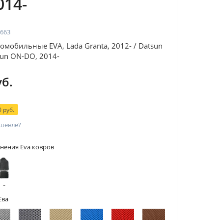
014-
663
омобильные EVA, Lada Granta, 2012- / Datsun
sun ON-DO, 2014-
уб.
 руб.
шевле?
нения Eva ковров
 с
тами
Ева