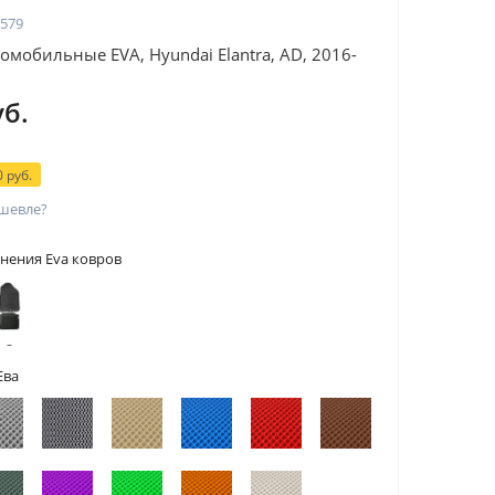
579
омобильные EVA, Hyundai Elantra, AD, 2016-
уб.
 руб.
шевле?
нения Eva ковров
 с
тами
Ева