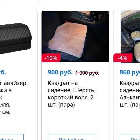
-10%
-4%
уб.
900 руб.
860 ру
1 000 руб.
рганайзер
Квадрат на
Квадра
жи в
сидение, Шерсть,
сидени
к
короткий ворс, 2
Алькант
иля,
шт. (пара)
шт. (па
 см,
обнее
Подробнее
Под