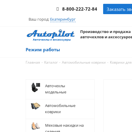
8-800-222-72-84
Заказать з
Ваш город:
Екатеринбург
Производство и продажа
авточехлов и аксессуаров
Режим работы
-
-
-
Главная
Каталог
Автомобильные коврики
Коврики для
Авточехлы
модельные
Автомобильные
коврики
Меховые накидки на
сидения