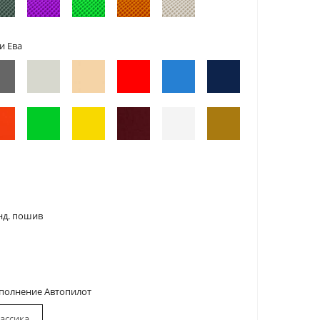
и Ева
нд. пошив
сполнение Автопилот
ассика