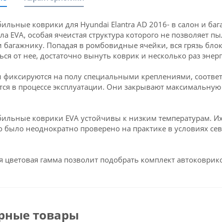
ильные коврики для Hyundai Elantra AD 2016- в салон и б
ла EVA, особая ячеистая структура которого не позволяет пы
и багажнику. Попадая в ромбовидные ячейки, вся грязь блок
ься от нее, достаточно вынуть коврик и несколько раз энерг
 фиксируются на полу специальными креплениями, соответс
ся в процессе эксплуатации. Они закрывают максимальную 
ильные коврики EVA устойчивы к низким температурам. Их 
о было неоднократно проверено на практике в условиях се
 цветовая гамма позволит подобрать комплект автоковрико
рные товары