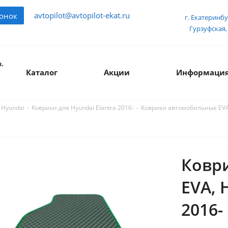
avtopilot@avtopilot-ekat.ru
вонок
г. Екатеринбу
Гурзуфская, 
.
Каталог
Акции
Информаци
-
-
Коврики автомобильные EVA, 
 Hyundai
Коврики для Hyundai Elantra 2016-
Ковр
EVA, 
2016-