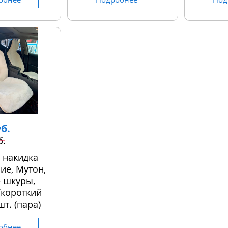
уб.
б.
 накидка
ие, Мутон,
 шкуры,
 (короткий
шт. (пара)
обнее