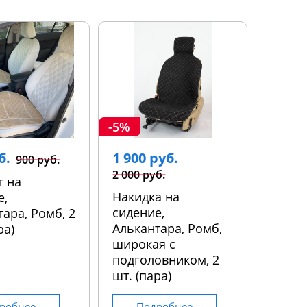
-5%
б.
1 900 руб.
900 руб.
2 000 руб.
т на
Накидка на
е,
сидение,
ара, Ромб, 2
Алькантара, Ромб,
ра)
широкая с
подголовником, 2
шт. (пара)
робнее
Подробнее