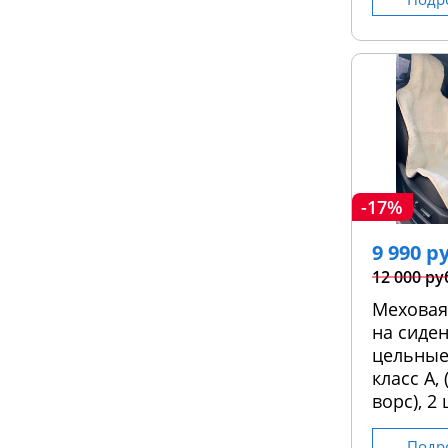
-17%
9 990 р
12 000 ру
Меховая
на сиден
цельные
класс А,
ворс), 2 
Подр