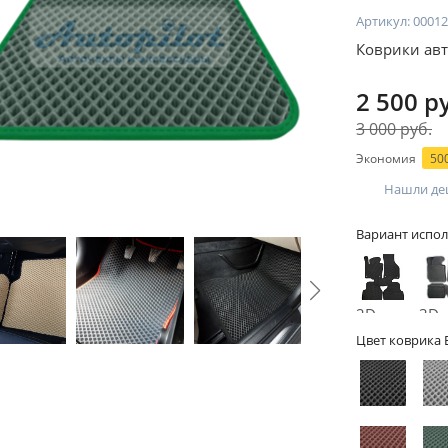
Артикул:
00012
Коврики авт
2 500 р
3 000 руб.
Экономия
500
Нашли де
Вариант испол
2D -
3D -
без
бор
Цвет коврика 
бортов