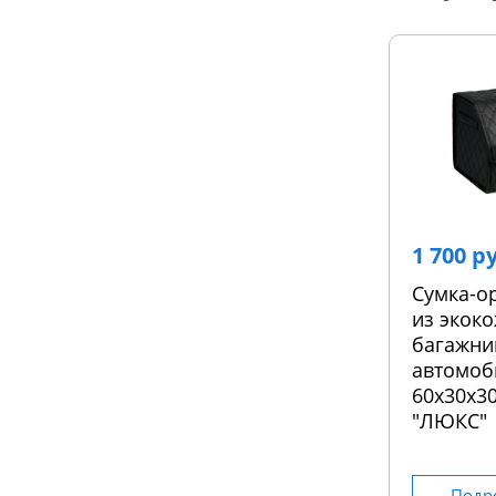
1 700 р
Сумка-о
из экоко
багажни
автомоб
60х30х30
"ЛЮКС"
Подр