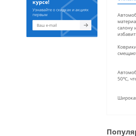
курсе!
Узнавайте о скидках и акциях
Автомоб
первым
материа
салону 
избавит
Коврики
смещают
Автомоб
50℃, чт
Широкая
Популя