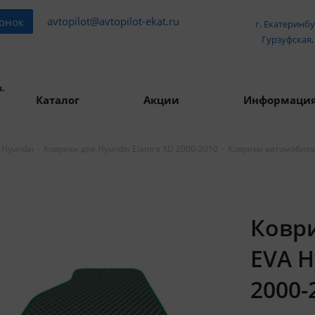
avtopilot@avtopilot-ekat.ru
вонок
г. Екатеринбу
Гурзуфская, 
.
Каталог
Акции
Информаци
-
-
Коврики автомобильн
 Hyundai
Коврики для Hyundai Elantra XD 2000-2010
Ковр
EVA H
2000-