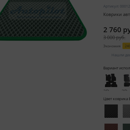
Артикул:
00012
Коврики авт
2 760 р
3 000 руб.
Экономия
240
Нашли де
Вариант испол
2D -
3D -
без
бор
Цвет коврика 
бортов