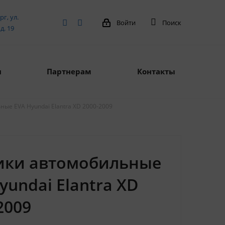
рг, ул.
Войти
Поиск
д. 19
я
Партнерам
Контакты
ые EVA Hyundai Elantra XD 2000-2009
ики автомобильные
yundai Elantra XD
2009