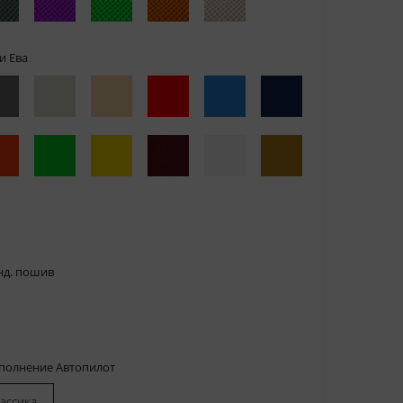
и Ева
нд. пошив
сполнение Автопилот
ассика