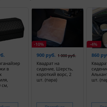
-10%
-4%
уб.
900 руб.
860 ру
1 000 руб.
рганайзер
Квадрат на
Квадра
жи в
сидение, Шерсть,
сидени
к
короткий ворс, 2
Алькант
иля,
шт. (пара)
шт. (па
 см,
обнее
Подробнее
Под