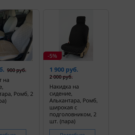
-5%
б.
1 900 руб.
900 руб.
2 000 руб.
т на
Накидка на
е,
сидение,
ара, Ромб, 2
Алькантара, Ромб,
ра)
широкая с
подголовником, 2
шт. (пара)
робнее
Подробнее