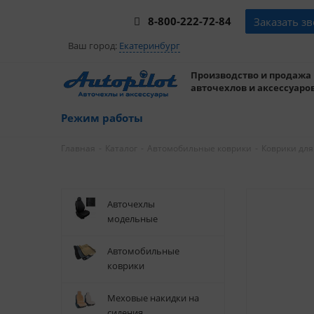
8-800-222-72-84
Заказать з
Ваш город:
Екатеринбург
Производство и продажа
авточехлов и аксессуаров
Режим работы
-
-
-
Главная
Каталог
Автомобильные коврики
Коврики для
Авточехлы
модельные
Автомобильные
коврики
Меховые накидки на
сидения