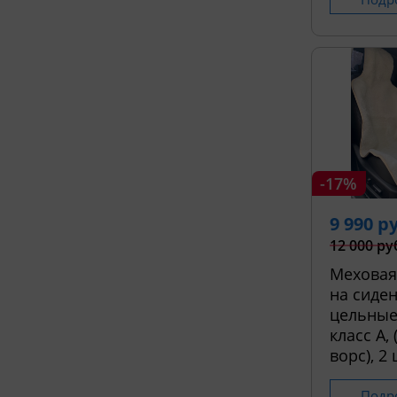
-17%
9 990 р
12 000 ру
Меховая
на сиден
цельные
класс А,
ворс), 2 
Подр