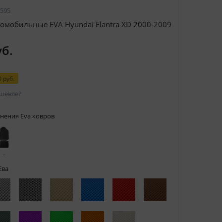
595
омобильные EVA Hyundai Elantra XD 2000-2009
уб.
 руб.
шевле?
нения Eva ковров
 с
тами
Ева