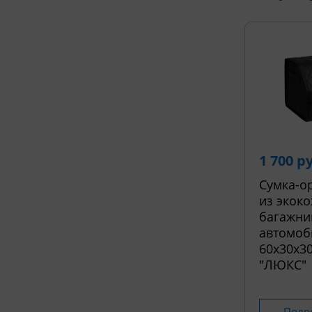
1 700 р
Сумка-о
из экоко
багажни
автомоб
60х30х30
"ЛЮКС"
Подр