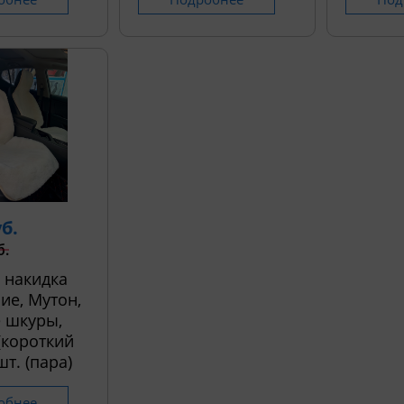
уб.
б.
 накидка
ие, Мутон,
 шкуры,
 (короткий
шт. (пара)
обнее