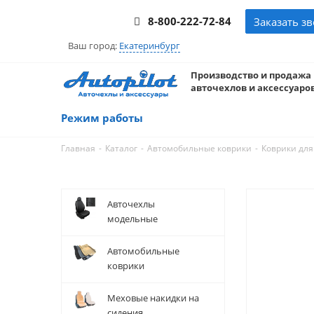
8-800-222-72-84
Заказать з
Ваш город:
Екатеринбург
Производство и продажа
авточехлов и аксессуаров
Режим работы
-
-
-
Главная
Каталог
Автомобильные коврики
Коврики для
Авточехлы
модельные
Автомобильные
коврики
Меховые накидки на
сидения