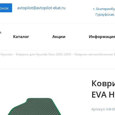
avtopilot@avtopilot-ekat.ru
вонок
г. Екатеринбу
Гурзуфская, 
.
Каталог
Акции
Информаци
-
-
Коврики автомобильные E
 Hyundai
Коврики для Hyundai Getz 2002-2009
Ковр
EVA H
Артикул:
НФ-0