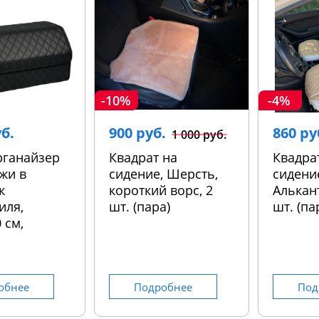
-10%
-4%
уб.
900 руб.
860 ру
1 000 руб.
рганайзер
Квадрат на
Квадра
жи в
сидение, Шерсть,
сидени
к
короткий ворс, 2
Алькант
иля,
шт. (пара)
шт. (па
 см,
обнее
Подробнее
Под