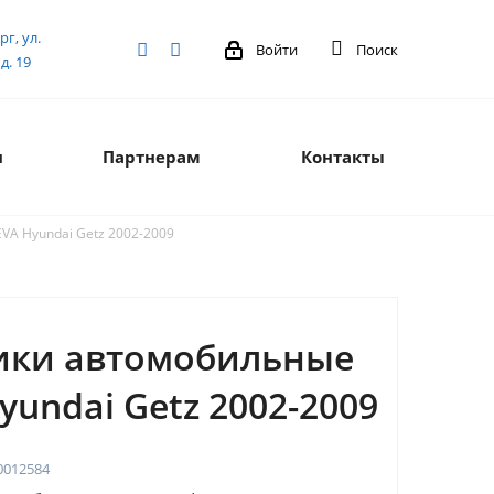
рг, ул.
Войти
Поиск
д. 19
я
Партнерам
Контакты
VA Hyundai Getz 2002-2009
ики автомобильные
yundai Getz 2002-2009
0012584