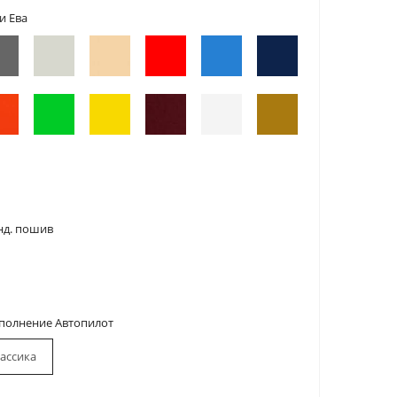
и Ева
нд. пошив
сполнение Автопилот
ассика