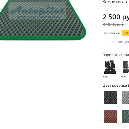
Коврики авт
2 500 р
3 000 руб.
Экономия
500
Нашли де
Вариант испол
2D -
3D -
без
бор
Цвет коврика 
бортов