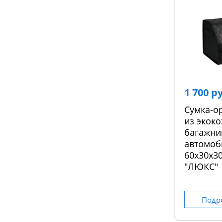
1 700 р
Сумка-о
из экоко
багажни
автомоб
60х30х30
"ЛЮКС"
Подр