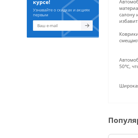
Автомоб
курсе!
материа
Узнавайте о скидках и акциях
салону 
первым
избавит
Коврики
смещают
Автомоб
50℃, чт
Широкая
Популя