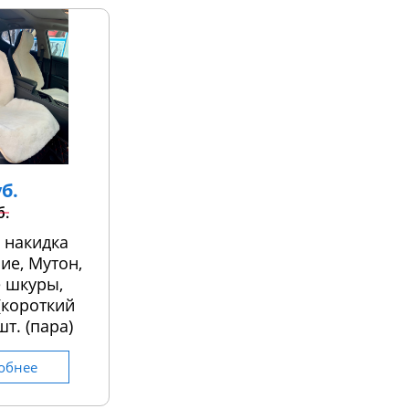
уб.
б.
 накидка
ие, Мутон,
 шкуры,
 (короткий
шт. (пара)
обнее