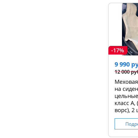
-17%
9 990 р
12 000 ру
Меховая
на сиден
цельные
класс А,
ворс), 2 
Подр