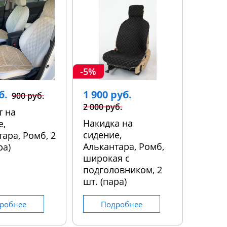
-5%
б.
1 900 руб.
900 руб.
2 000 руб.
т на
Накидка на
е,
сидение,
ара, Ромб, 2
Алькантара, Ромб,
ра)
широкая с
подголовником, 2
шт. (пара)
робнее
Подробнее