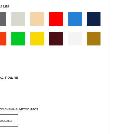
и Ева
нд. пошив
сполнение Автопилот
ассика