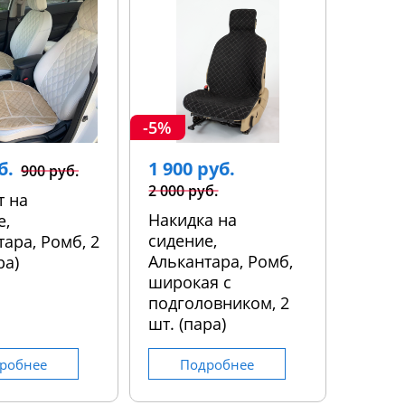
-5%
б.
1 900 руб.
900 руб.
2 000 руб.
т на
Накидка на
е,
сидение,
ара, Ромб, 2
Алькантара, Ромб,
ра)
широкая с
подголовником, 2
шт. (пара)
робнее
Подробнее