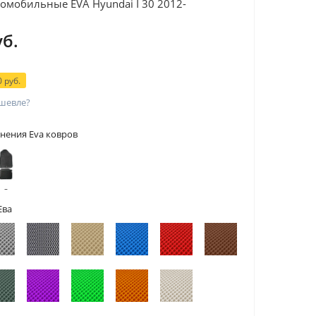
омобильные EVA Hyundai I 30 2012-
уб.
 руб.
шевле?
нения Eva ковров
 с
тами
Ева