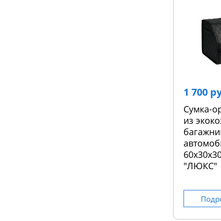
1 700 р
Сумка-о
из экоко
багажни
автомоб
60х30х30
"ЛЮКС"
Подр