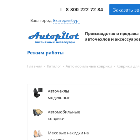
8-800-222-72-84
Заказать з
Ваш город:
Екатеринбург
Производство и продажа
авточехлов и аксессуаров
Режим работы
-
-
-
Главная
Каталог
Автомобильные коврики
Коврики для
Авточехлы
модельные
Автомобильные
коврики
Меховые накидки на
сидения