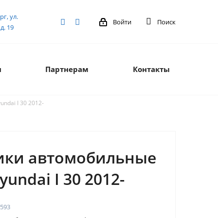
рг, ул.
Войти
Поиск
д. 19
я
Партнерам
Контакты
ndai I 30 2012-
ики автомобильные
yundai I 30 2012-
593