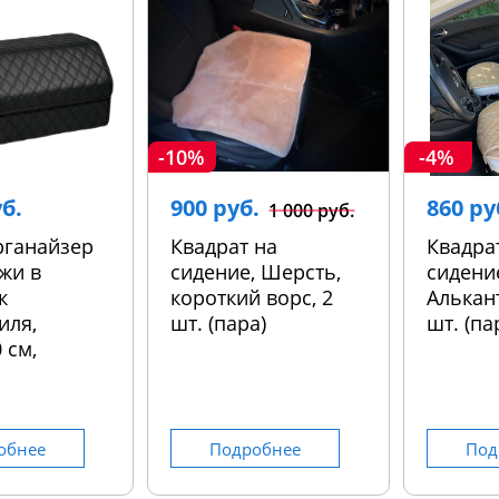
-10%
-4%
уб.
900 руб.
860 ру
1 000 руб.
рганайзер
Квадрат на
Квадра
жи в
сидение, Шерсть,
сидени
к
короткий ворс, 2
Алькант
иля,
шт. (пара)
шт. (па
 см,
обнее
Подробнее
Под