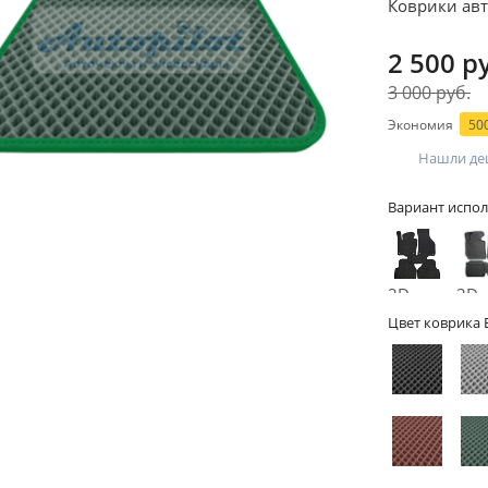
Коврики авт
2 500 р
3 000 руб.
Экономия
500
Нашли де
Вариант испол
2D -
3D -
без
бор
Цвет коврика 
бортов