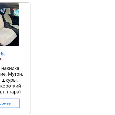
уб.
б.
 накидка
ие, Мутон,
 шкуры,
 (короткий
шт. (пара)
обнее