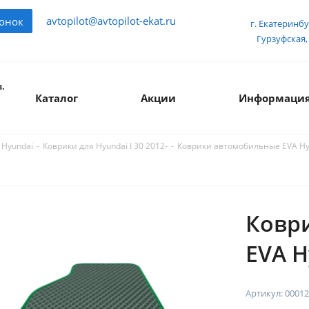
avtopilot@avtopilot-ekat.ru
вонок
г. Екатеринбу
Гурзуфская, 
.
Каталог
Акции
Информаци
-
-
Коврики автомобильные EVA Hyu
 Hyundai
Коврики для Hyundai I 30 2012-
Ковр
EVA H
Артикул:
00012