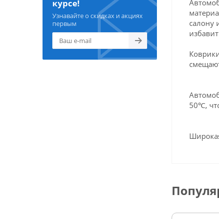
Автомоб
курсе!
материа
Узнавайте о скидках и акциях
салону 
первым
избавит
Коврики
смещают
Автомоб
50℃, чт
Широкая
Популя