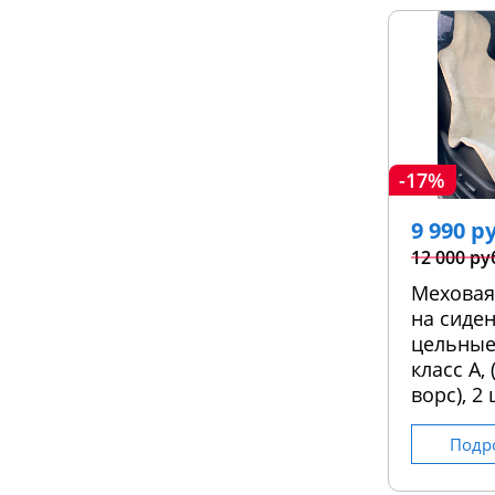
-17%
9 990 р
12 000 ру
Меховая
на сиден
цельные
класс А,
ворс), 2 
Подр