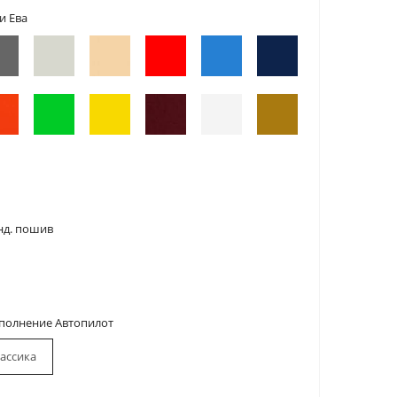
и Ева
нд. пошив
сполнение Автопилот
ассика