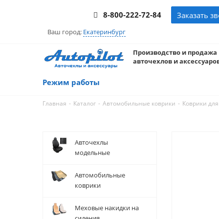
8-800-222-72-84
Заказать з
Ваш город:
Екатеринбург
Производство и продажа
авточехлов и аксессуаров
Режим работы
-
-
-
Главная
Каталог
Автомобильные коврики
Коврики для
Авточехлы
модельные
Автомобильные
коврики
Меховые накидки на
сидения