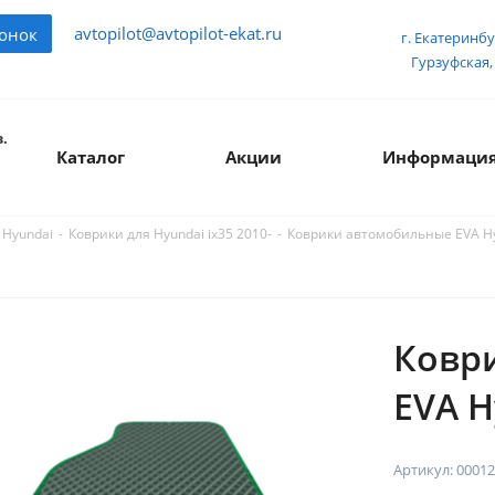
avtopilot@avtopilot-ekat.ru
вонок
г. Екатеринбу
Гурзуфская, 
.
Каталог
Акции
Информаци
-
-
Коврики автомобильные EVA Hy
 Hyundai
Коврики для Hyundai ix35 2010-
Ковр
EVA H
Артикул:
00012