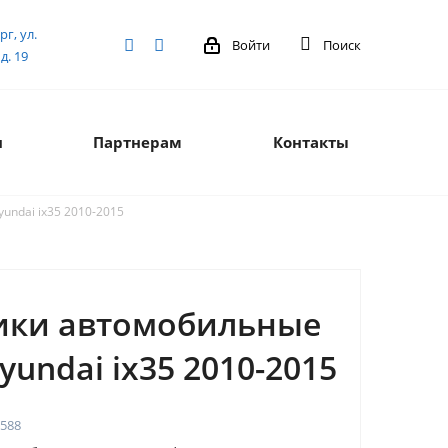
рг, ул.
Войти
Поиск
д. 19
я
Партнерам
Контакты
undai ix35 2010-2015
ики автомобильные
yundai ix35 2010-2015
588