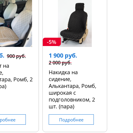
-5%
б.
1 900 руб.
900 руб.
2 000 руб.
т на
Накидка на
е,
сидение,
ара, Ромб, 2
Алькантара, Ромб,
ра)
широкая с
подголовником, 2
шт. (пара)
робнее
Подробнее