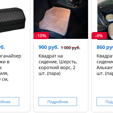
-10%
-4%
уб.
900 руб.
860 ру
1 000 руб.
рганайзер
Квадрат на
Квадра
жи в
сидение, Шерсть,
сидени
к
короткий ворс, 2
Алькант
иля,
шт. (пара)
шт. (па
 см,
обнее
Подробнее
Под