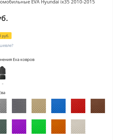
омобильные EVA Hyundai ix35 2010-2015
уб.
 руб.
шевле?
нения Eva ковров
 с
тами
Ева