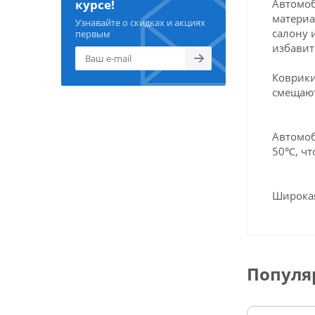
Автомоб
курсе!
материа
Узнавайте о скидках и акциях
салону 
первым
избавит
Коврики
смещают
Автомоб
50℃, чт
Широкая
Популя