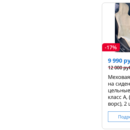
-17%
9 990 р
12 000 ру
Меховая
на сиден
цельные
класс А,
ворс), 2 
Подр