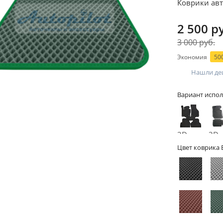
Коврики авт
2 500 р
3 000 руб.
Экономия
500
Нашли де
Вариант испол
2D -
3D -
без
бор
Цвет коврика 
бортов