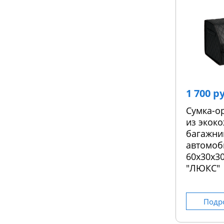
1 700 р
Сумка-о
из экоко
багажни
автомоб
60х30х30
"ЛЮКС"
Подр