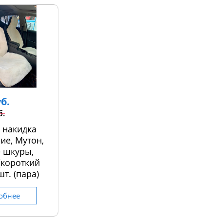
уб.
б.
 накидка
ие, Мутон,
 шкуры,
 (короткий
шт. (пара)
обнее