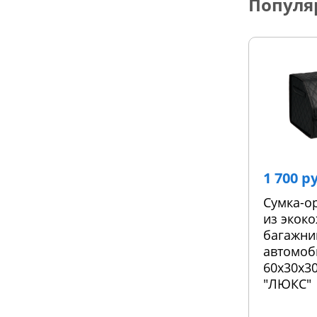
Популя
1 700 р
Сумка-о
из экоко
багажни
автомоб
60х30х30
"ЛЮКС"