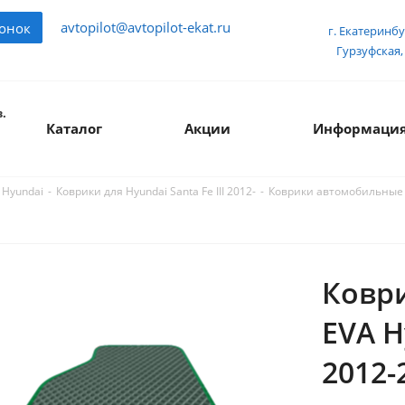
avtopilot@avtopilot-ekat.ru
вонок
г. Екатеринбу
Гурзуфская, 
.
Каталог
Акции
Информаци
-
-
Коврики автомобильные E
 Hyundai
Коврики для Hyundai Santa Fe III 2012-
Ковр
EVA H
2012-