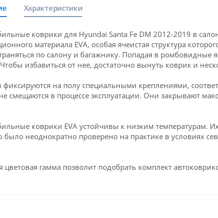
ие
Характеристики
ильные коврики для Hyundai Santa Fe DM 2012-2019 в сало
ионного материала EVA, особая ячеистая структура которого
траняться по салону и багажнику. Попадая в ромбовидные яч
 Чтобы избавиться от нее, достаточно вынуть коврик и неск
 фиксируются на полу специальными креплениями, соответ
 не смещаются в процессе эксплуатации. Они закрывают мак
ильные коврики EVA устойчивы к низким температурам. Их 
о было неоднократно проверено на практике в условиях се
 цветовая гамма позволит подобрать комплект автоковрико