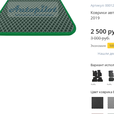
Артикул:
00012
Коврики авт
2019
2 500 р
3 000 руб.
Экономия
500
Нашли де
Вариант испол
2D -
3D -
без
бор
Цвет коврика 
бортов