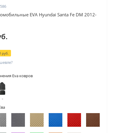
586
омобильные EVA Hyundai Santa Fe DM 2012-
уб.
 руб.
шевле?
нения Eva ковров
 с
тами
Ева