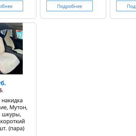
обнее
Подробнее
Под
уб.
б.
 накидка
ие, Мутон,
 шкуры,
 (короткий
шт. (пара)