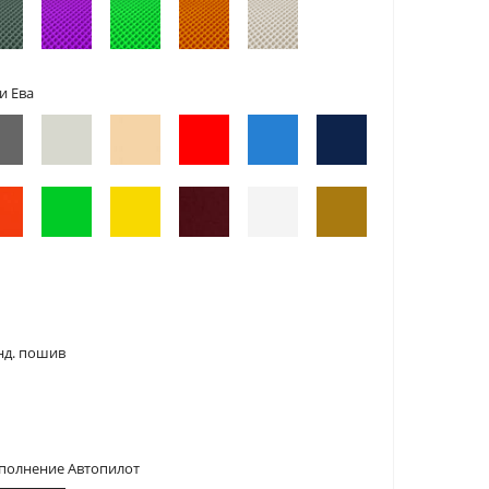
и Ева
нд. пошив
сполнение Автопилот