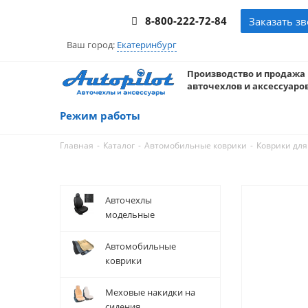
8-800-222-72-84
Заказать з
Ваш город:
Екатеринбург
Производство и продажа
авточехлов и аксессуаров
Режим работы
-
-
-
Главная
Каталог
Автомобильные коврики
Коврики для
Авточехлы
модельные
Автомобильные
коврики
Меховые накидки на
сидения