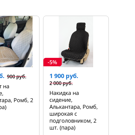
-5%
б.
1 900 руб.
900 руб.
2 000 руб.
т на
Накидка на
е,
сидение,
ара, Ромб, 2
Алькантара, Ромб,
ра)
широкая с
подголовником, 2
шт. (пара)