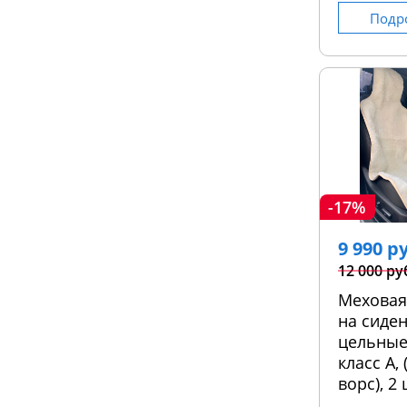
Подр
-17%
9 990 р
12 000 ру
Меховая
на сиден
цельные
класс А,
ворс), 2 