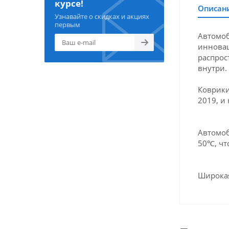
курсе!
Описан
Узнавайте о скидках и акциях
первым
Автомоб
инновац
распрос
внутри.
Коврики
2019, и
Автомоб
50℃, чт
Широкая