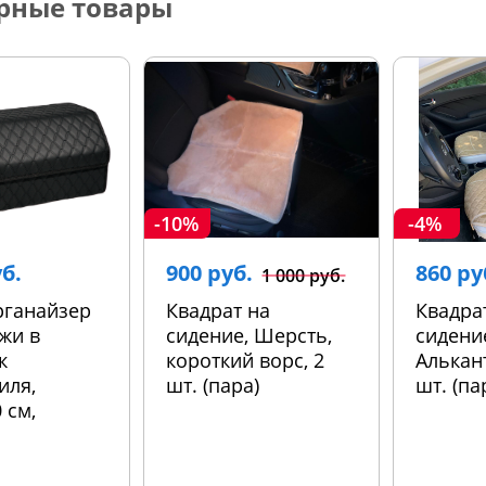
рные товары
-10%
-4%
уб.
900 руб.
860 ру
1 000 руб.
рганайзер
Квадрат на
Квадра
жи в
сидение, Шерсть,
сидени
к
короткий ворс, 2
Алькант
иля,
шт. (пара)
шт. (па
 см,