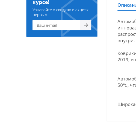
курсе!
Описан
Узнавайте о скидках и акциях
первым
Автомоб
инновац
распрос
внутри.
Коврики
2019, и
Автомоб
50℃, чт
Широкая