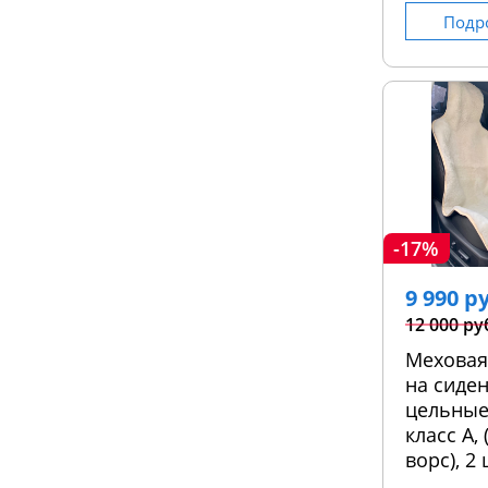
Подр
-17%
9 990 р
12 000 ру
Меховая
на сиден
цельные
класс А,
ворс), 2 