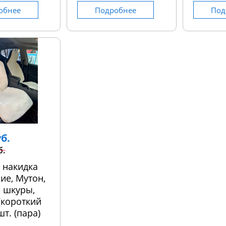
обнее
Подробнее
Под
уб.
б.
 накидка
ие, Мутон,
 шкуры,
 (короткий
шт. (пара)