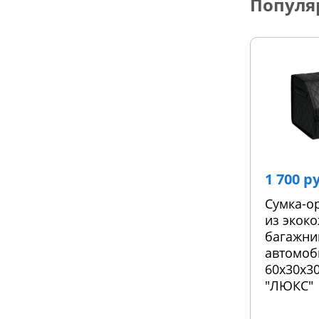
Популя
1 700 р
Сумка-о
из экоко
багажни
автомоб
60х30х30
"ЛЮКС"