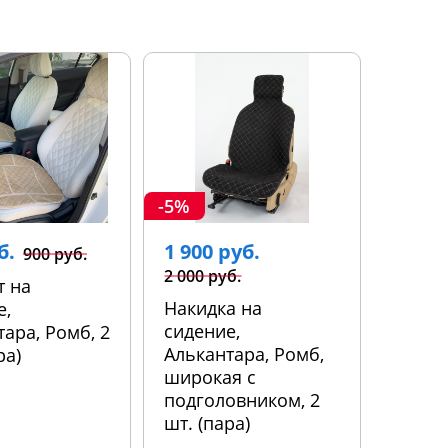
-5%
б.
1 900 руб.
900 руб.
2 000 руб.
т на
Накидка на
е,
сидение,
ара, Ромб, 2
Алькантара, Ромб,
ра)
широкая с
подголовником, 2
шт. (пара)