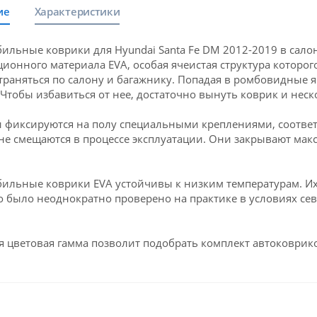
ие
Характеристики
ильные коврики для Hyundai Santa Fe DM 2012-2019 в сало
ионного материала EVA, особая ячеистая структура которого
траняться по салону и багажнику. Попадая в ромбовидные яч
 Чтобы избавиться от нее, достаточно вынуть коврик и неск
 фиксируются на полу специальными креплениями, соответ
 не смещаются в процессе эксплуатации. Они закрывают мак
ильные коврики EVA устойчивы к низким температурам. Их 
о было неоднократно проверено на практике в условиях се
 цветовая гамма позволит подобрать комплект автоковрико