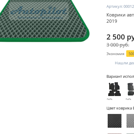
Артикул:
00012
Коврики авт
2019
2 500 р
3 000 руб.
Экономия
500
Нашли де
Вариант испол
2D -
3D -
без
бор
Цвет коврика 
бортов