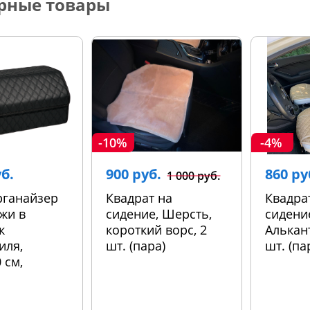
рные товары
-10%
-4%
уб.
900 руб.
860 ру
1 000 руб.
рганайзер
Квадрат на
Квадра
жи в
сидение, Шерсть,
сидени
к
короткий ворс, 2
Алькант
иля,
шт. (пара)
шт. (па
 см,