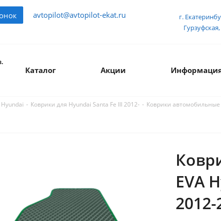
avtopilot@avtopilot-ekat.ru
вонок
г. Екатеринбу
Гурзуфская, 
.
Каталог
Акции
Информаци
-
-
Коврики автомобильные E
 Hyundai
Коврики для Hyundai Santa Fe III 2012-
Ковр
EVA H
2012-