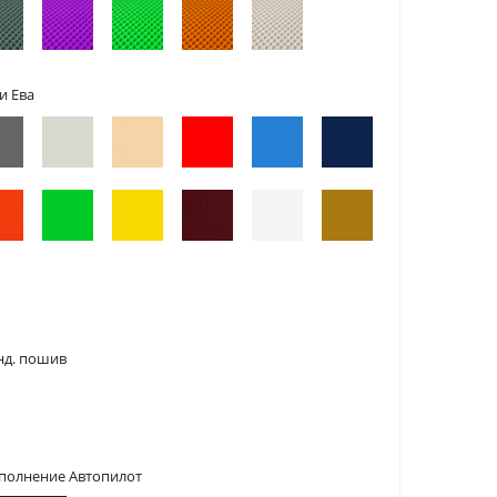
и Ева
нд. пошив
сполнение Автопилот