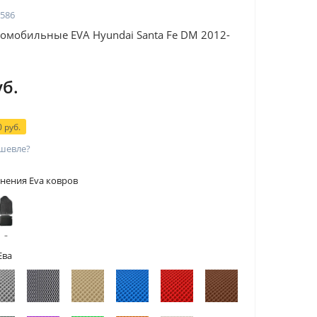
586
омобильные EVA Hyundai Santa Fe DM 2012-
уб.
 руб.
шевле?
нения Eva ковров
 с
тами
Ева