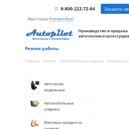
8-800-222-72-84
Заказать з
Ваш город:
Екатеринбург
Производство и продажа
авточехлов и аксессуаров
Режим работы
-
-
-
Главная
Каталог
Автомобильные коврики
Коврики для
Авточехлы
модельные
Автомобильные
коврики
Меховые накидки на
сидения