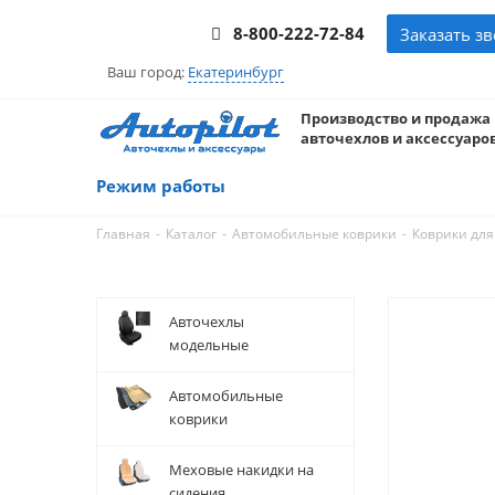
8-800-222-72-84
Заказать з
Ваш город:
Екатеринбург
Производство и продажа
авточехлов и аксессуаров
Режим работы
-
-
-
Главная
Каталог
Автомобильные коврики
Коврики для
Авточехлы
модельные
Автомобильные
коврики
Меховые накидки на
сидения