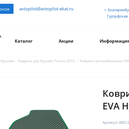
avtopilot@avtopilot-ekat.ru
вонок
г. Екатеринбу
Гурзуфская, 
.
Каталог
Акции
Информаци
-
-
Коврики автомобильные EVA H
 Hyundai
Коврики для Hyundai Tucson 2015-
Ковр
EVA H
Артикул:
00012