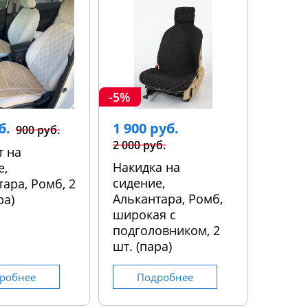
-5%
б.
1 900 руб.
900 руб.
2 000 руб.
т на
Накидка на
е,
сидение,
ара, Ромб, 2
Алькантара, Ромб,
ра)
широкая с
подголовником, 2
шт. (пара)
робнее
Подробнее