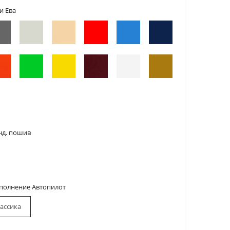
и Ева
нд. пошив
сполнение Автопилот
ассика