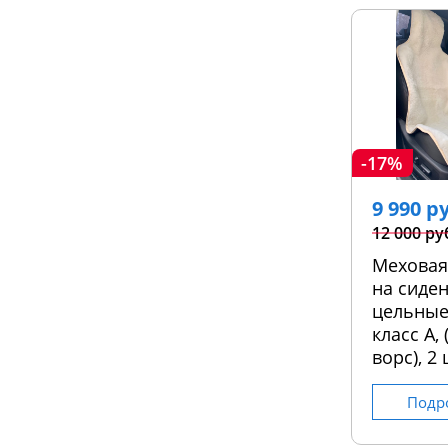
-17%
9 990 р
12 000 ру
Меховая
на сиден
цельные
класс А,
ворс), 2 
Подр