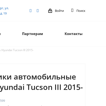
рг, ул.
Войти
Поиск
д. 19
я
Партнерам
Контакты
yundai Tucson III 2015-
ики автомобильные
yundai Tucson III 2015-
599