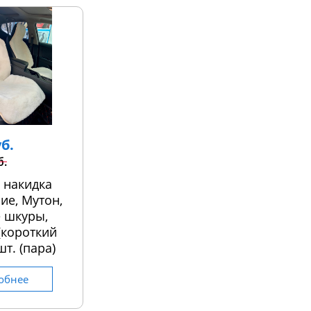
уб.
б.
 накидка
ие, Мутон,
 шкуры,
 (короткий
шт. (пара)
обнее