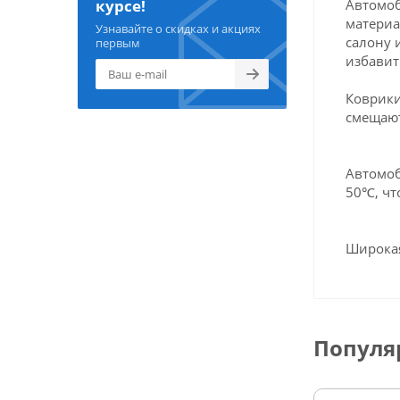
Автомоб
курсе!
материа
Узнавайте о скидках и акциях
салону 
первым
избавит
Коврики
смещают
Автомоб
50℃, чт
Широкая
Популя