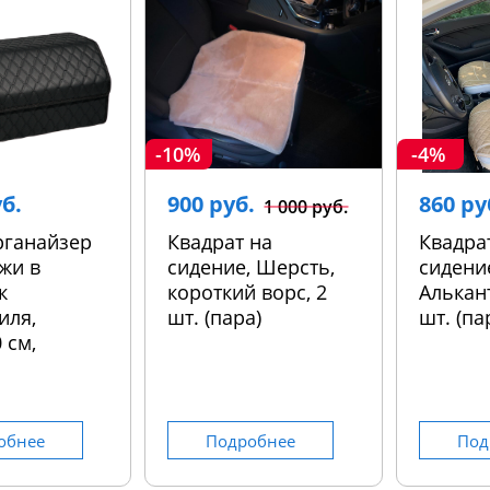
-10%
-4%
уб.
900 руб.
860 ру
1 000 руб.
рганайзер
Квадрат на
Квадра
жи в
сидение, Шерсть,
сидени
к
короткий ворс, 2
Алькант
иля,
шт. (пара)
шт. (па
 см,
обнее
Подробнее
Под