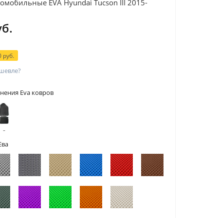
омобильные EVA Hyundai Tucson III 2015-
уб.
 руб.
шевле?
нения Eva ковров
 с
тами
Ева