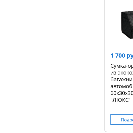
1 700 р
Сумка-о
из экоко
багажни
автомоб
60х30х30
"ЛЮКС"
Подр