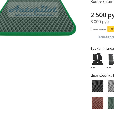
Коврики авт
2 500 р
3 000 руб.
Экономия
500
Нашли де
Вариант испол
2D -
3D -
без
бор
Цвет коврика 
бортов