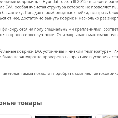
ильные коврики для Hyundai Tucson III 2015- в салон и ба
ла EVA, особая ячеистая структура которого не позволяет пы
и багажнику. Попадая в ромбовидные ячейки, вся грязь блок
ься от нее, достаточно вынуть коврик и несколько раз энерг
 фиксируются на полу специальными креплениями, соответст
ся в процессе эксплуатации. Они закрывают максимальную 
ильные коврики EVA устойчивы к низким температурам. Их 
о было неоднократно проверено на практике в условиях се
 цветовая гамма позволит подобрать комплект автоковрико
рные товары