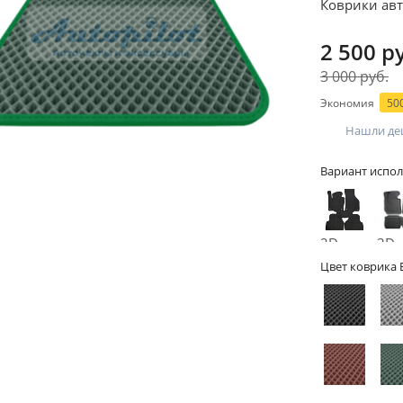
Коврики авт
2 500 р
3 000 руб.
Экономия
500
Нашли де
Вариант испол
2D -
3D -
без
бор
Цвет коврика 
бортов