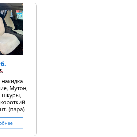
уб.
б.
 накидка
ие, Мутон,
 шкуры,
 (короткий
шт. (пара)
обнее