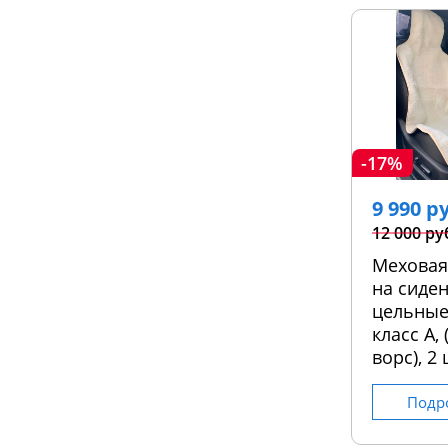
-17%
9 990 р
12 000 ру
Меховая
на сиден
цельные
класс А,
ворс), 2 
Подр