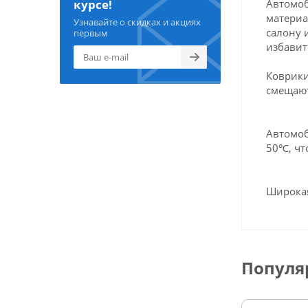
Автомоб
курсе!
материа
Узнавайте о скидках и акциях
салону 
первым
избавит
Коврики
смещают
Автомоб
50℃, чт
Широкая
Популя