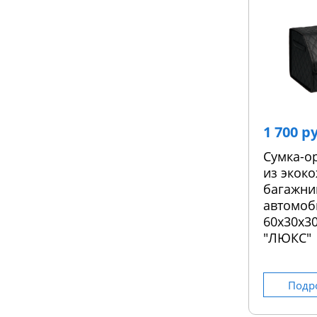
1 700 р
Сумка-о
из экоко
багажни
автомоб
60х30х30
"ЛЮКС"
Подр