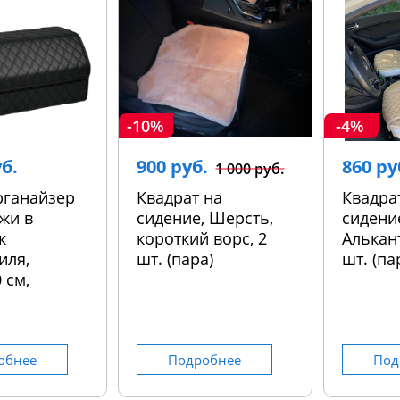
-10%
-4%
уб.
900 руб.
860 ру
1 000 руб.
рганайзер
Квадрат на
Квадра
жи в
сидение, Шерсть,
сидени
к
короткий ворс, 2
Алькант
иля,
шт. (пара)
шт. (па
 см,
обнее
Подробнее
Под