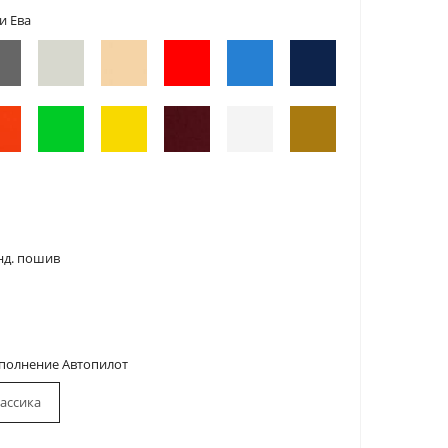
и Ева
нд. пошив
сполнение Автопилот
ассика