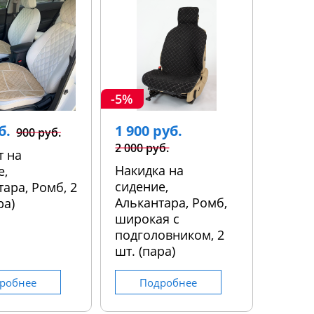
-5%
б.
1 900 руб.
900 руб.
2 000 руб.
т на
Накидка на
е,
сидение,
ара, Ромб, 2
Алькантара, Ромб,
ра)
широкая с
подголовником, 2
шт. (пара)
робнее
Подробнее