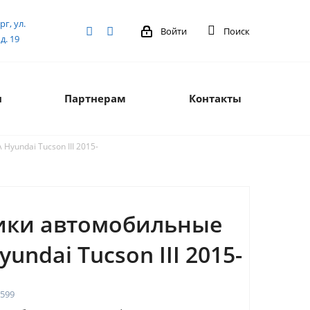
рг, ул.
Войти
Поиск
д. 19
я
Партнерам
Контакты
yundai Tucson III 2015-
ики автомобильные
yundai Tucson III 2015-
599