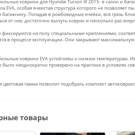
ильные коврики для Hyundai Tucson III 2015- в салон и ба
ла EVA, особая ячеистая структура которого не позволяет пы
и багажнику. Попадая в ромбовидные ячейки, вся грязь блок
ься от нее, достаточно вынуть коврик и несколько раз энерг
 фиксируются на полу специальными креплениями, соответст
ся в процессе эксплуатации. Они закрывают максимальную 
ильные коврики EVA устойчивы к низким температурам. Их 
о было неоднократно проверено на практике в условиях се
 цветовая гамма позволит подобрать комплект автоковрико
рные товары