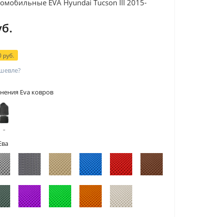
омобильные EVA Hyundai Tucson III 2015-
уб.
 руб.
шевле?
нения Eva ковров
 с
тами
Ева