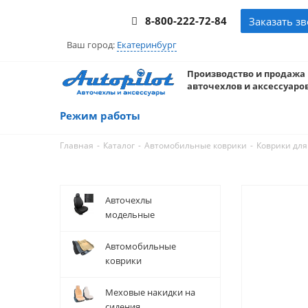
8-800-222-72-84
Заказать з
Ваш город:
Екатеринбург
Производство и продажа
авточехлов и аксессуаров
Режим работы
-
-
-
Главная
Каталог
Автомобильные коврики
Коврики для
Авточехлы
модельные
Автомобильные
коврики
Меховые накидки на
сидения