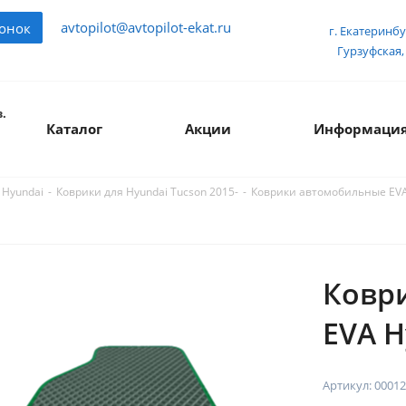
avtopilot@avtopilot-ekat.ru
вонок
г. Екатеринбу
Гурзуфская, 
.
Каталог
Акции
Информаци
-
-
Коврики автомобильные EVA H
 Hyundai
Коврики для Hyundai Tucson 2015-
Ковр
EVA H
Артикул:
00012