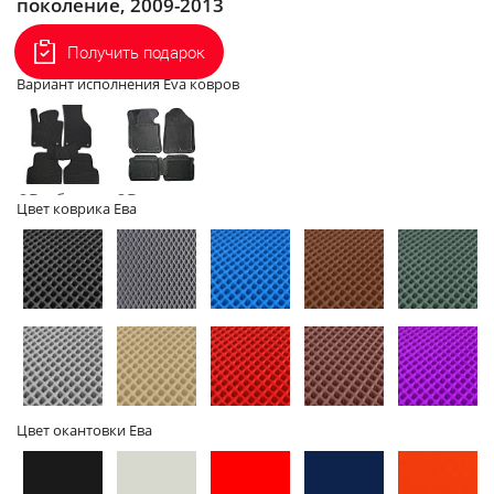
поколение, 2009-2013
Артикул:
НФ-00012569
Получить подарок
Вариант исполнения Eva ковров
2D - без
3D - с
Цвет коврика Ева
бортов
бортами
Цвет окантовки Ева