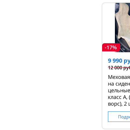
-17%
9 990 р
12 000 ру
Меховая
на сиден
цельные
класс А,
ворс), 2 
Подр