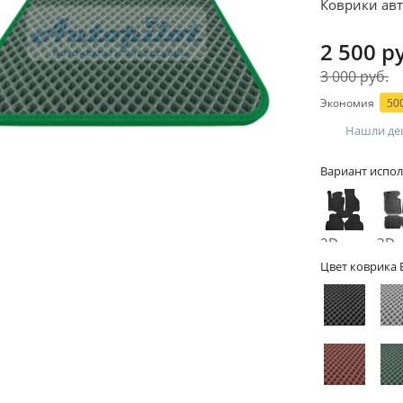
Коврики авт
2 500 р
3 000 руб.
Экономия
500
Нашли де
Вариант испол
2D -
3D -
без
бор
Цвет коврика 
бортов