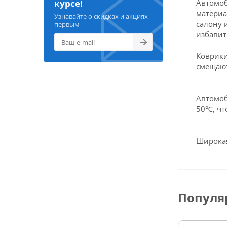
Автомоб
курсе!
материа
Узнавайте о скидках и акциях
салону 
первым
избавит
Коврики
смещают
Автомоб
50℃, чт
Широкая
Популя