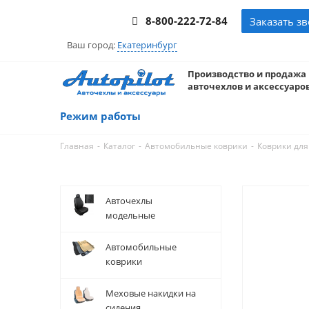
8-800-222-72-84
Заказать з
Ваш город:
Екатеринбург
Производство и продажа
авточехлов и аксессуаров
Режим работы
-
-
-
Главная
Каталог
Автомобильные коврики
Коврики для
Авточехлы
модельные
Автомобильные
коврики
Меховые накидки на
сидения