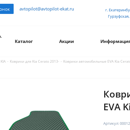
avtopilot@avtopilot-ekat.ru
вонок
г. Екатеринбу
Гурзуфская, 
.
Каталог
Акции
Информаци
-
-
Коврики автомобильные EVA Kia Cerato 
 KIA
Коврики для Kia Cerato 2013-
Ковр
EVA Ki
Артикул:
00012