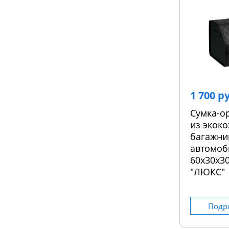
1 700 р
Сумка-о
из экоко
багажни
автомоб
60х30х30
"ЛЮКС"
Подр