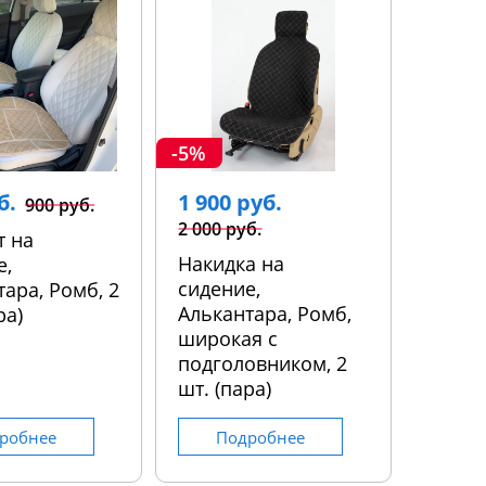
-5%
б.
1 900 руб.
900 руб.
2 000 руб.
т на
Накидка на
е,
сидение,
ара, Ромб, 2
Алькантара, Ромб,
ра)
широкая с
подголовником, 2
шт. (пара)
робнее
Подробнее