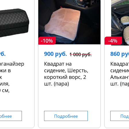
-10%
-4%
уб.
900 руб.
860 ру
1 000 руб.
рганайзер
Квадрат на
Квадра
жи в
сидение, Шерсть,
сидени
к
короткий ворс, 2
Алькант
иля,
шт. (пара)
шт. (па
 см,
обнее
Подробнее
Под