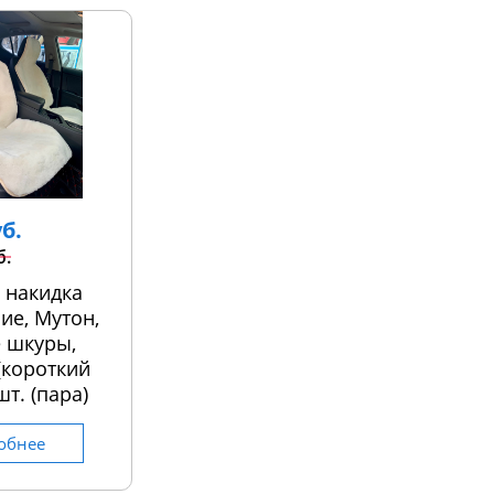
уб.
б.
 накидка
ие, Мутон,
 шкуры,
 (короткий
шт. (пара)
обнее