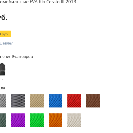
омобильные EVA Kia Cerato III 2013-
уб.
 руб.
шевле?
нения Eva ковров
 с
тами
Ева