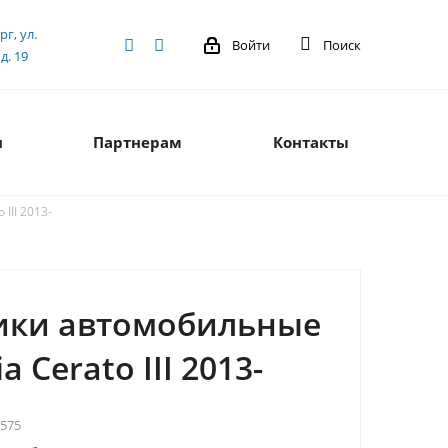
рг, ул.
Войти
Поиск
д. 19
я
Партнерам
Контакты
III 2013-
ики автомобильные
a Cerato III 2013-
575