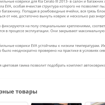
ильные коврики для Kia Cerato III 2013- в салон и багажни
ла EVA, особая ячеистая структура которого не позволяет пы
и багажнику. Попадая в ромбовидные ячейки, вся грязь блок
ься от нее, достаточно вынуть коврик и несколько раз энерг
 фиксируются на полу специальными креплениями, соответст
ся в процессе эксплуатации. Они закрывают максимальную 
ильные коврики EVA устойчивы к низким температурам. Их 
о было неоднократно проверено на практике в условиях се
 цветовая гамма позволит подобрать комплект автоковрико
рные товары