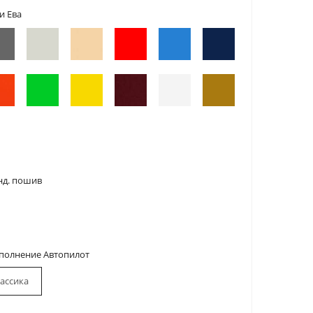
и Ева
нд. пошив
сполнение Автопилот
ассика