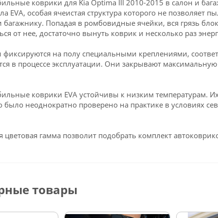
ильные коврики для Kia Optima III 2010-2015 в салон и ба
ла EVA, особая ячеистая структура которого не позволяет пы
и багажнику. Попадая в ромбовидные ячейки, вся грязь блок
ься от нее, достаточно вынуть коврик и несколько раз энерг
 фиксируются на полу специальными креплениями, соответст
ся в процессе эксплуатации. Они закрывают максимальную 
ильные коврики EVA устойчивы к низким температурам. Их 
о было неоднократно проверено на практике в условиях се
 цветовая гамма позволит подобрать комплект автоковрико
рные товары