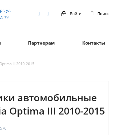
рг, ул.
Войти
Поиск
д. 19
я
Партнерам
Контакты
ptima III 2010-2015
ики автомобильные
ia Optima III 2010-2015
576