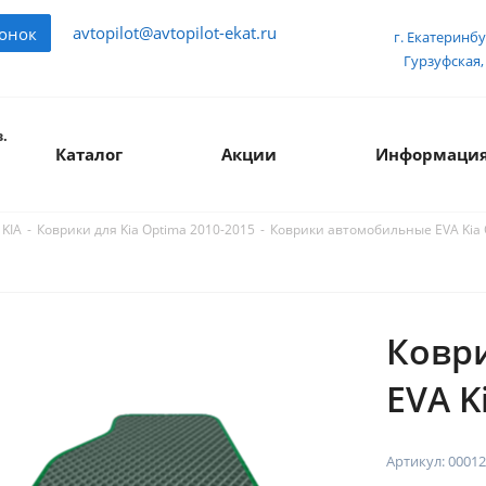
avtopilot@avtopilot-ekat.ru
вонок
г. Екатеринбу
Гурзуфская, 
.
Каталог
Акции
Информаци
-
-
Коврики автомобильные EVA Kia O
 KIA
Коврики для Kia Optima 2010-2015
Ковр
EVA K
Артикул:
00012