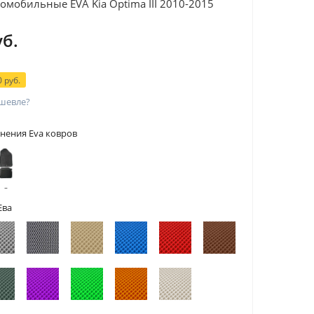
омобильные EVA Kia Optima III 2010-2015
уб.
 руб.
шевле?
нения Eva ковров
 с
тами
Ева