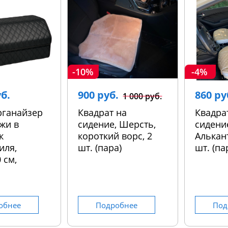
-10%
-4%
уб.
900 руб.
860 ру
1 000 руб.
рганайзер
Квадрат на
Квадра
жи в
сидение, Шерсть,
сидени
к
короткий ворс, 2
Алькант
иля,
шт. (пара)
шт. (па
 см,
обнее
Подробнее
Под