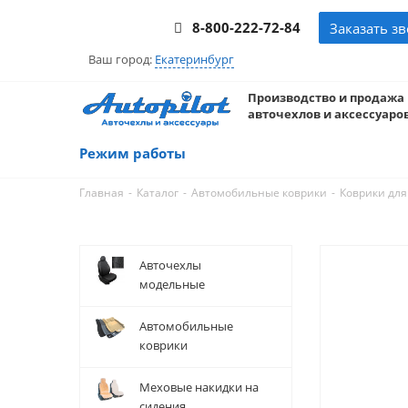
8-800-222-72-84
Заказать з
Ваш город:
Екатеринбург
Производство и продажа
авточехлов и аксессуаров
Режим работы
-
-
-
Главная
Каталог
Автомобильные коврики
Коврики для
Авточехлы
модельные
Автомобильные
коврики
Меховые накидки на
сидения