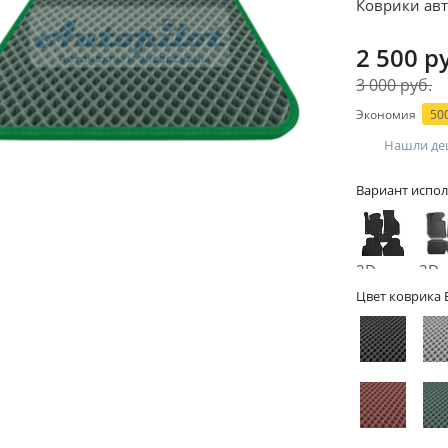
Коврики авт
2 500 р
3 000 руб.
Экономия
500
Нашли де
Вариант испол
2D -
3D -
без
бор
Цвет коврика 
бортов