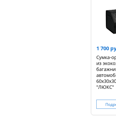
1 700 р
Сумка-о
из экоко
багажни
автомоб
60х30х30
"ЛЮКС"
Подр