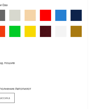
и Ева
нд. пошив
сполнение Автопилот
ассика