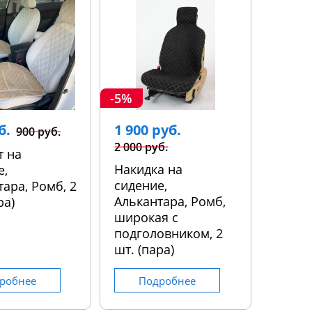
-5%
б.
1 900 руб.
900 руб.
2 000 руб.
т на
Накидка на
е,
сидение,
ара, Ромб, 2
Алькантара, Ромб,
ра)
широкая с
подголовником, 2
шт. (пара)
робнее
Подробнее