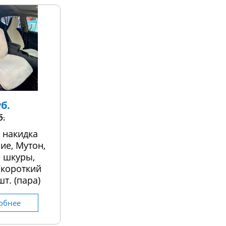
уб.
б.
 накидка
ие, Мутон,
 шкуры,
 (короткий
шт. (пара)
обнее