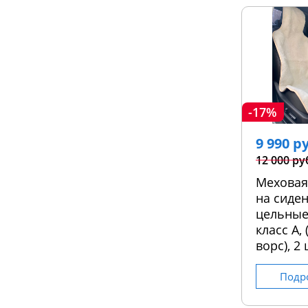
-17%
9 990 р
12 000 ру
Меховая
на сиден
цельные
класс А,
ворс), 2 
Подр