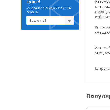
Автомоб
курсе!
материа
Узнавайте о скидках и акциях
салону 
первым
избавит
Коврики
смещают
Автомоб
50℃, чт
Широкая
Популя