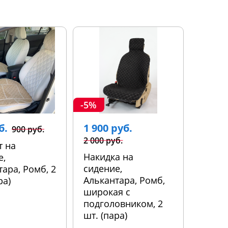
-5%
б.
1 900 руб.
900 руб.
2 000 руб.
т на
Накидка на
е,
сидение,
ара, Ромб, 2
Алькантара, Ромб,
ра)
широкая с
подголовником, 2
шт. (пара)