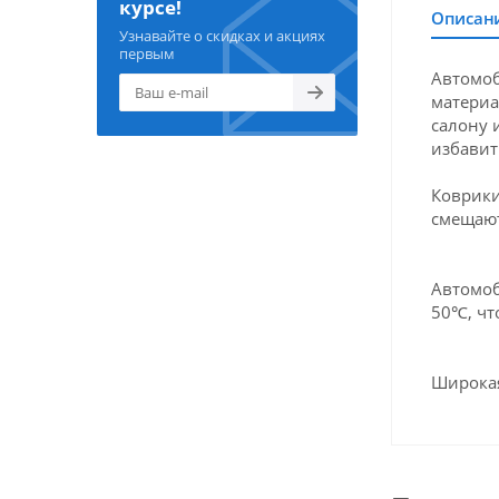
курсе!
Описан
Узнавайте о скидках и акциях
первым
Автомоб
материа
салону 
избавит
Коврики
смещают
Автомоб
50℃, чт
Широкая