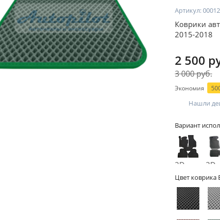
Артикул:
00012
Коврики авт
2015-2018
2 500 р
3 000 руб.
Экономия
500
Нашли де
Вариант испол
2D -
3D -
без
бор
Цвет коврика 
бортов