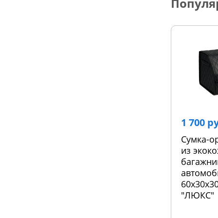
Популя
1 700 р
Сумка-о
из экоко
багажни
автомоб
60х30х30
"ЛЮКС"