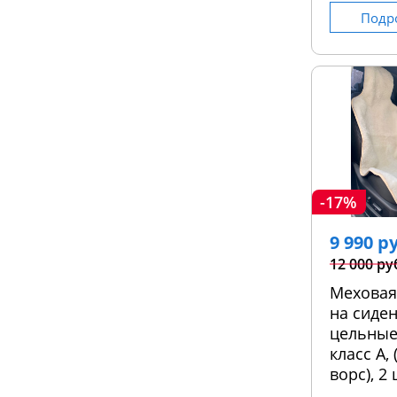
Подр
-17%
9 990 р
12 000 ру
Меховая
на сиден
цельные
класс А,
ворс), 2 