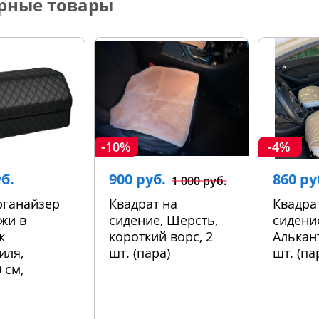
рные товары
-10%
-4%
уб.
900 руб.
860 ру
1 000 руб.
рганайзер
Квадрат на
Квадра
жи в
сидение, Шерсть,
сидени
к
короткий ворс, 2
Алькант
иля,
шт. (пара)
шт. (па
 см,