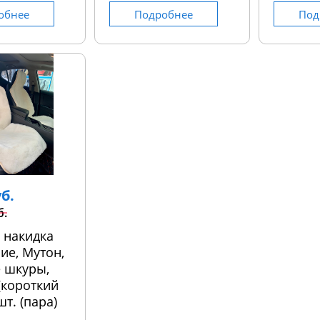
обнее
Подробнее
Под
уб.
б.
 накидка
ие, Мутон,
 шкуры,
 (короткий
шт. (пара)