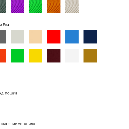
и Ева
нд. пошив
сполнение Автопилот