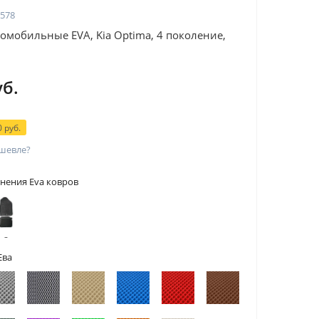
578
омобильные EVA, Kia Optima, 4 поколение,
уб.
 руб.
шевле?
нения Eva ковров
 с
тами
Ева