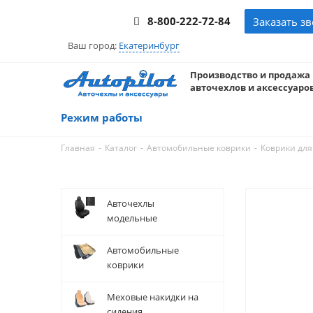
8-800-222-72-84
Заказать з
Ваш город:
Екатеринбург
Производство и продажа
авточехлов и аксессуаров
Режим работы
-
-
-
Главная
Каталог
Автомобильные коврики
Коврики для
Авточехлы
модельные
Автомобильные
коврики
Меховые накидки на
сидения