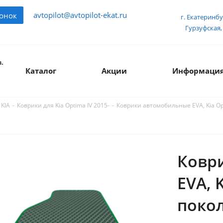
avtopilot@avtopilot-ekat.ru
вонок
г. Екатеринбу
Гурзуфская, 
.
Каталог
Акции
Информаци
-
-
Коврики автомобильные EVA, Kia Op
 KIA
Коврики для Kia Optima IV 2015-
Ковр
EVA, 
покол