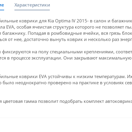
ие
Характеристики
ильные коврики для Kia Optima IV 2015- в салон и багажн
ла EVA, особая ячеистая структура которого не позволяет пы
и багажнику. Попадая в ромбовидные ячейки, вся грязь блок
ься от нее, достаточно вынуть коврик и несколько раз энерг
 фиксируются на полу специальными креплениями, соответс
ся в процессе эксплуатации. Они закрывают максимальную 
ильные коврики EVA устойчивы к низким температурам. Их 
о было неоднократно проверено на практике в условиях се
 цветовая гамма позволит подобрать комплект автоковрико