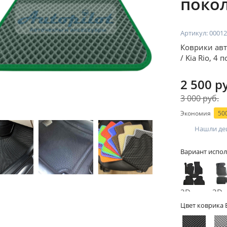
покол
Артикул:
00012
Коврики авт
/ Kia Rio, 4
2 500 р
3 000 руб.
Экономия
500
Нашли де
Вариант испол
2D -
3D -
без
бор
Цвет коврика 
бортов