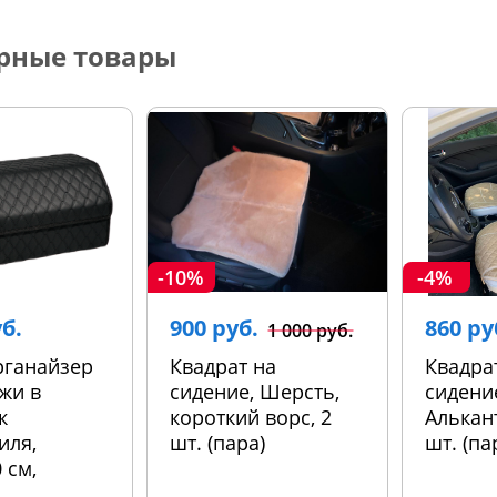
рные товары
-10%
-4%
уб.
900 руб.
860 ру
1 000 руб.
рганайзер
Квадрат на
Квадра
жи в
сидение, Шерсть,
сидени
к
короткий ворс, 2
Алькант
иля,
шт. (пара)
шт. (па
 см,