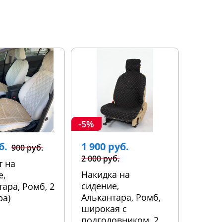
-5%
б.
1 900 руб.
900 руб.
2 000 руб.
т на
Накидка на
е,
сидение,
ара, Ромб, 2
Алькантара, Ромб,
ра)
широкая с
подголовником, 2