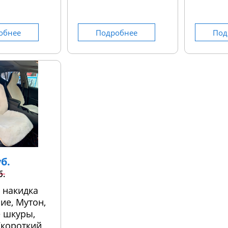
обнее
Подробнее
Под
уб.
б.
 накидка
ие, Мутон,
 шкуры,
 (короткий