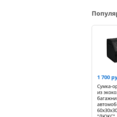
Популя
1 700 р
Сумка-о
из экоко
багажни
автомоб
60х30х30
"ЛЮКС"