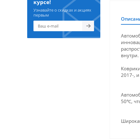
курсе!
Узнавайте о скидках и акциях
первым
Описан
Автомоби
инновац
распрос
внутри.
Коврики
2017-, 
Автомоб
50℃, чт
Широкая