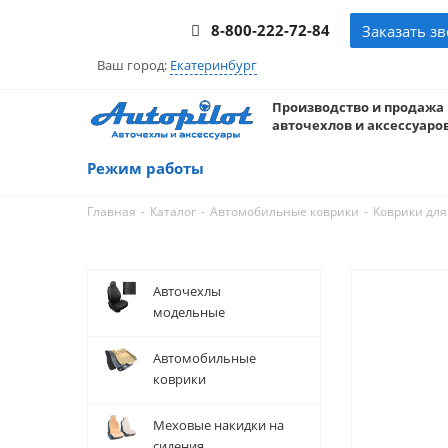
8-800-222-72-84
Заказать з
Ваш город:
Екатеринбург
Производство и продажа
авточехлов и аксессуаров
Режим работы
-
-
-
Главная
Каталог
Автомобильные коврики
Коврики для
Авточехлы
модельные
Автомобильные
коврики
Меховые накидки на
сидения