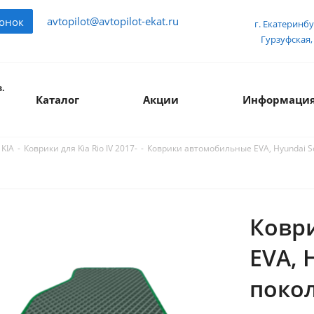
avtopilot@avtopilot-ekat.ru
вонок
г. Екатеринбу
Гурзуфская, 
.
Каталог
Акции
Информаци
-
-
Коврики автомобильные EVA, Hyundai Sola
 KIA
Коврики для Kia Rio IV 2017-
Ковр
EVA, 
покол