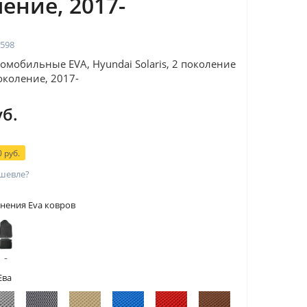
ение, 2017-
598
омобильные EVA, Hyundai Solaris, 2 поколение
 поколение, 2017-
уб.
 руб.
шевле?
нения Eva ковров
 с
тами
Ева