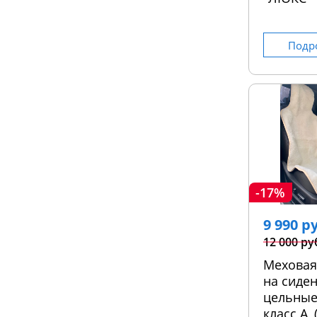
Подр
-17%
9 990 р
12 000 ру
Меховая
на сиден
цельные
класс А,