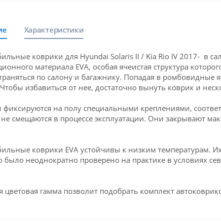
ие
Характеристики
льные коврики для Hyundai Solaris II / Kia Rio IV 2017- в 
ионного материала EVA, особая ячеистая структура которого
траняться по салону и багажнику. Попадая в ромбовидные яч
 Чтобы избавиться от нее, достаточно вынуть коврик и неск
 фиксируются на полу специальными креплениями, соответств
и не смещаются в процессе эксплуатации. Они закрывают ма
ильные коврики EVA устойчивы к низким температурам. Их 
о было неоднократно проверено на практике в условиях се
 цветовая гамма позволит подобрать комплект автоковрико