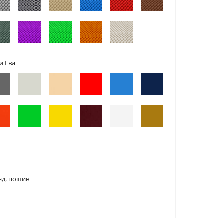
и Ева
нд. пошив