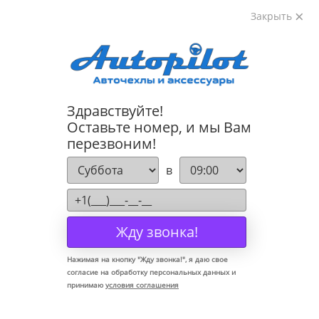
Закрыть
8-800-222-72-84
Здравствуйте!
Коврики для Kia Sorento Prime 2015-
Оставьте номер, и мы Вам
перезвоним!
в
Жду звонка!
Нажимая на кнопку "
Жду звонка!
", я даю свое
согласие на обработку персональных данных и
принимаю
условия соглашения