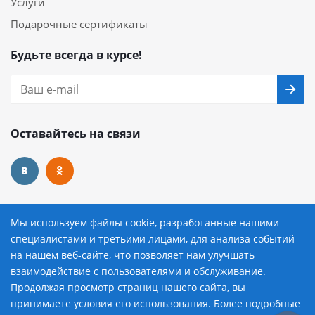
Услуги
Подарочные сертификаты
Будьте всегда в курсе!
Оставайтесь на связи
Наши контакты
Мы используем файлы cookie, разработанные нашими
специалистами и третьими лицами, для анализа событий
8 (800) 222-72-84
на нашем веб-сайте, что позволяет нам улучшать
взаимодействие с пользователями и обслуживание.
avtopilot@avtopilot-ekat.ru
Продолжая просмотр страниц нашего сайта, вы
принимаете условия его использования. Более подробные
г. Екатеринбург, ул. Гурзуфская, д. 19