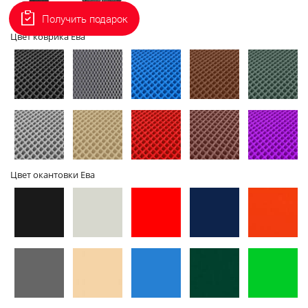
Получить подарок
2D - без
3D - с
Цвет коврика Ева
бортов
бортами
Цвет окантовки Ева