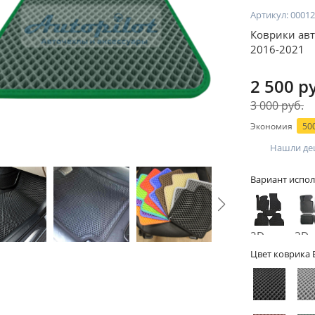
Артикул:
00012
Коврики авт
2016-2021
2 500 р
3 000 руб.
Экономия
500
Нашли де
Вариант испол
2D -
3D -
без
бор
Цвет коврика 
бортов