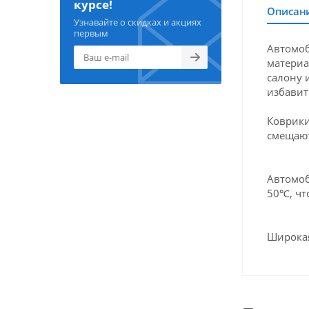
курсе!
Описан
Узнавайте о скидках и акциях
первым
Автомоб
материа
салону 
избавит
Коврики
смещают
Автомоб
50℃, чт
Широкая