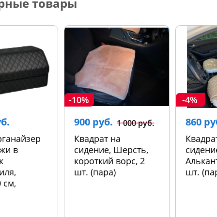
рные товары
-10%
-4%
уб.
900 руб.
860 ру
1 000 руб.
рганайзер
Квадрат на
Квадра
жи в
сидение, Шерсть,
сидени
к
короткий ворс, 2
Алькант
иля,
шт. (пара)
шт. (па
 см,