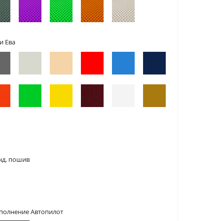
и Ева
нд. пошив
сполнение Автопилот