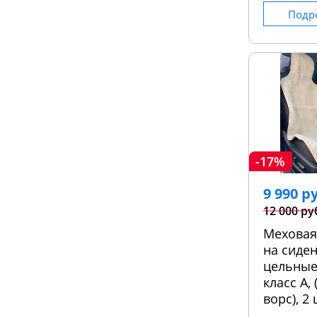
Подр
-17%
9 990 р
12 000 ру
Меховая
на сиден
цельные
класс А,
ворс), 2 