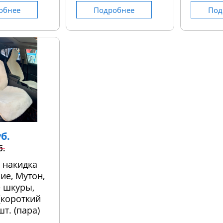
обнее
Подробнее
Под
уб.
б.
 накидка
ие, Мутон,
 шкуры,
 (короткий
шт. (пара)