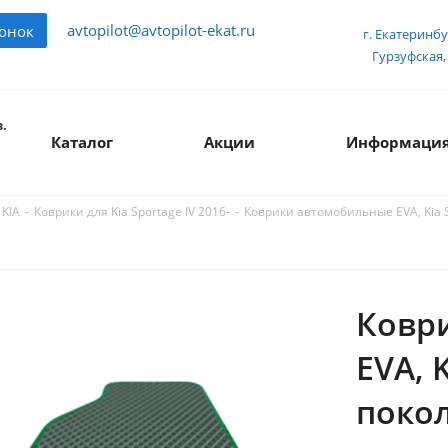
avtopilot@avtopilot-ekat.ru
вонок
г. Екатеринбу
Гурзуфская, 
.
Каталог
Акции
Информаци
-
-
Коврики автомобильные EVA, Kia S
 KIA
Коврики для Kia Sportage IV 2016-
Ковр
EVA, 
покол