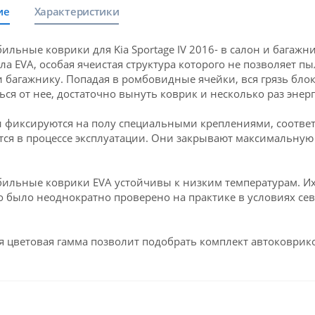
ие
Характеристики
ильные коврики для Kia Sportage IV 2016- в салон и багаж
ла EVA, особая ячеистая структура которого не позволяет пы
и багажнику. Попадая в ромбовидные ячейки, вся грязь блок
ься от нее, достаточно вынуть коврик и несколько раз энерг
 фиксируются на полу специальными креплениями, соответст
ся в процессе эксплуатации. Они закрывают максимальную 
ильные коврики EVA устойчивы к низким температурам. Их 
о было неоднократно проверено на практике в условиях се
 цветовая гамма позволит подобрать комплект автоковрико