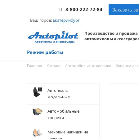
8-800-222-72-84
Заказать з
Ваш город:
Екатеринбург
Производство и продажа
авточехлов и аксессуаров
Режим работы
-
-
-
Главная
Каталог
Автомобильные коврики
Коврики для
Авточехлы
модельные
Автомобильные
коврики
Меховые накидки на
сидения