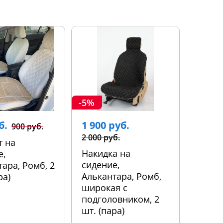
-5%
б.
1 900 руб.
900 руб.
2 000 руб.
т на
Накидка на
е,
сидение,
ара, Ромб, 2
Алькантара, Ромб,
ра)
широкая с
подголовником, 2
шт. (пара)