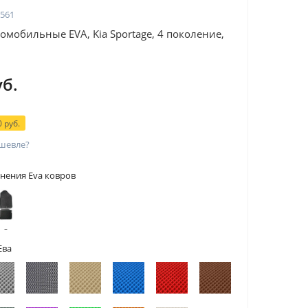
561
омобильные EVA, Kia Sportage, 4 поколение,
уб.
 руб.
шевле?
нения Eva ковров
 с
тами
Ева