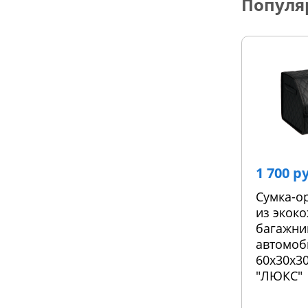
Популя
1 700 р
Сумка-о
из экоко
багажни
автомоб
60х30х30
"ЛЮКС"