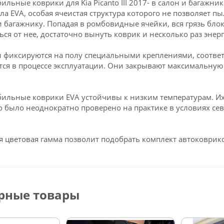
ильные коврики для Kia Picanto III 2017- в салон и багажн
ла EVA, особая ячеистая структура которого не позволяет пы
и багажнику. Попадая в ромбовидные ячейки, вся грязь блок
ься от нее, достаточно вынуть коврик и несколько раз энерг
 фиксируются на полу специальными креплениями, соответств
ся в процессе эксплуатации. Они закрывают максимальную 
ильные коврики EVA устойчивы к низким температурам. Их 
о было неоднократно проверено на практике в условиях се
 цветовая гамма позволит подобрать комплект автоковрико
рные товары