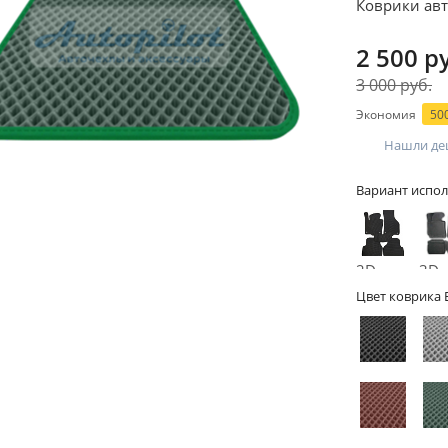
Коврики авто
2 500 р
3 000 руб.
Экономия
500
Нашли де
Вариант испол
2D -
3D -
без
бор
Цвет коврика 
бортов