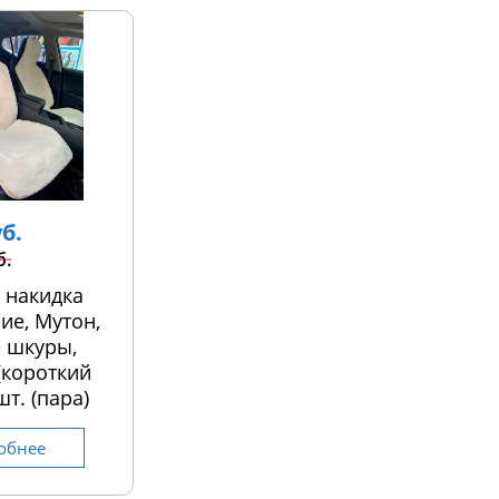
уб.
б.
 накидка
ие, Мутон,
 шкуры,
 (короткий
шт. (пара)
обнее