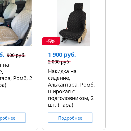
-5%
б.
1 900 руб.
900 руб.
2 000 руб.
т на
Накидка на
е,
сидение,
ара, Ромб, 2
Алькантара, Ромб,
ра)
широкая с
подголовником, 2
шт. (пара)
робнее
Подробнее