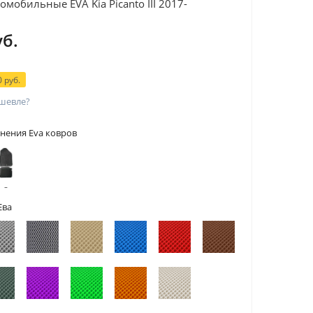
мобильные EVA Kia Picanto III 2017-
уб.
 руб.
шевле?
нения Eva ковров
 с
тами
Ева