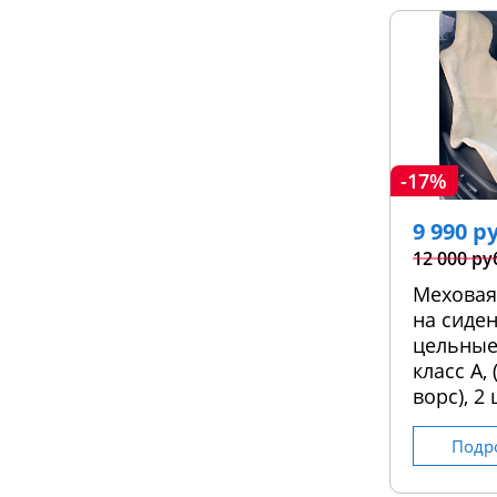
-17%
9 990 р
12 000 ру
Меховая
на сиден
цельные
класс А,
ворс), 2 
Подр