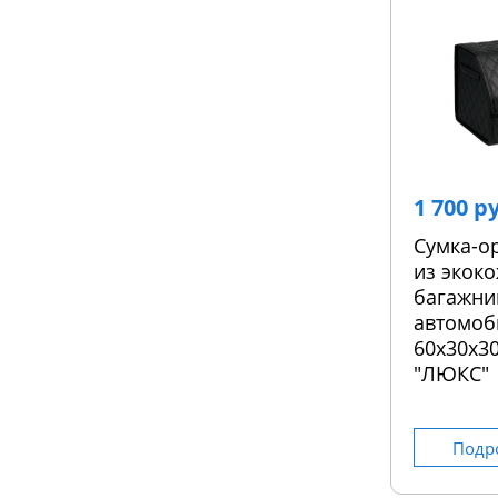
1 700 р
Сумка-о
из экоко
багажни
автомоб
60х30х30
"ЛЮКС"
Подр