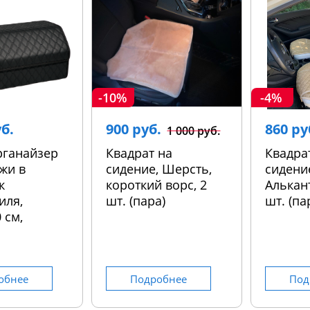
-10%
-4%
уб.
900 руб.
860 ру
1 000 руб.
рганайзер
Квадрат на
Квадра
жи в
сидение, Шерсть,
сидени
к
короткий ворс, 2
Алькант
иля,
шт. (пара)
шт. (па
 см,
обнее
Подробнее
Под