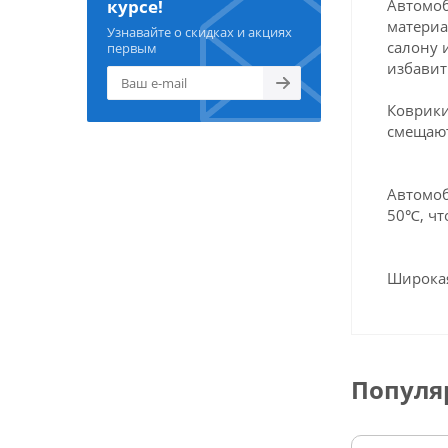
Автомоб
курсе!
материа
Узнавайте о скидках и акциях
салону 
первым
избавит
Коврики
смещают
Автомоб
50℃, чт
Широкая
Популя