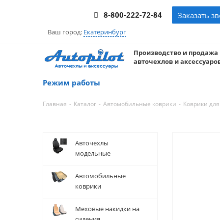
8-800-222-72-84
Заказать з
Ваш город:
Екатеринбург
Производство и продажа
авточехлов и аксессуаров
Режим работы
-
-
-
Главная
Каталог
Автомобильные коврики
Коврики для
Авточехлы
модельные
Автомобильные
коврики
Меховые накидки на
сидения