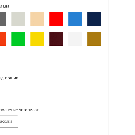
и Ева
нд. пошив
сполнение Автопилот
ассика