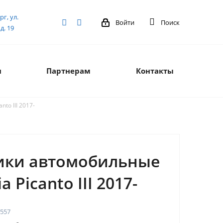
рг, ул.
Войти
Поиск
д. 19
я
Партнерам
Контакты
to III 2017-
ики автомобильные
a Picanto III 2017-
557