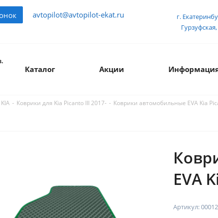
avtopilot@avtopilot-ekat.ru
вонок
г. Екатеринбу
Гурзуфская, 
.
Каталог
Акции
Информаци
-
-
Коврики автомобильные EVA Kia Pican
 KIA
Коврики для Kia Picanto III 2017-
Ковр
EVA Ki
Артикул:
00012