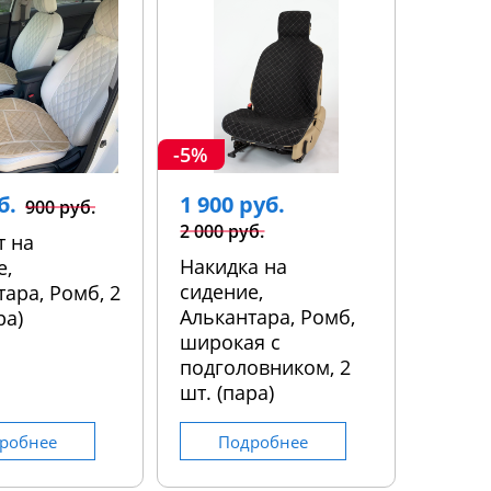
-5%
б.
1 900 руб.
900 руб.
2 000 руб.
т на
Накидка на
е,
сидение,
ара, Ромб, 2
Алькантара, Ромб,
ра)
широкая с
подголовником, 2
шт. (пара)
робнее
Подробнее