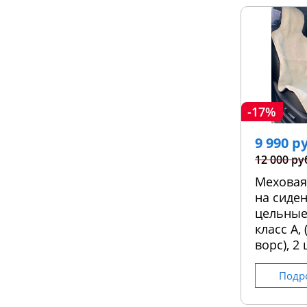
-17%
9 990 р
12 000 ру
Меховая
на сиден
цельные
класс А,
ворс), 2 
Подр