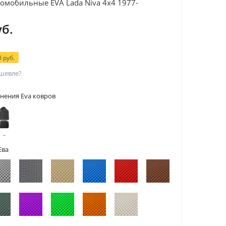
омобильные EVA Lada Niva 4x4 1977-
уб.
 руб.
шевле?
нения Eva ковров
 с
тами
Ева