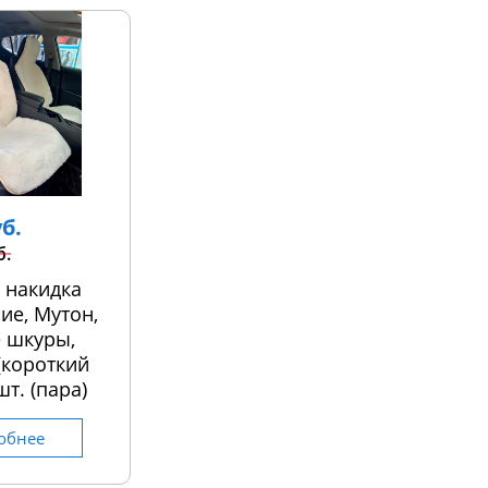
уб.
б.
 накидка
ие, Мутон,
 шкуры,
 (короткий
шт. (пара)
обнее