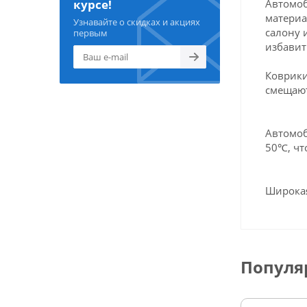
Автомоб
курсе!
материа
Узнавайте о скидках и акциях
салону 
первым
избавит
Коврики
смещают
Автомоб
50℃, чт
Широкая
Популя