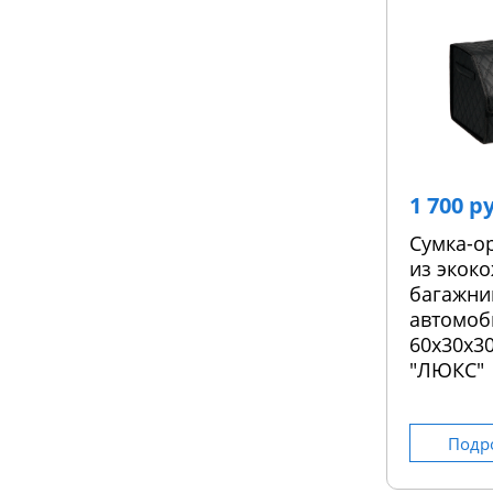
1 700 р
Сумка-о
из экоко
багажни
автомоб
60х30х30
"ЛЮКС"
Подр