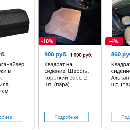
-10%
-4%
уб.
900 руб.
860 ру
1 000 руб.
рганайзер
Квадрат на
Квадра
жи в
сидение, Шерсть,
сидени
к
короткий ворс, 2
Алькант
иля,
шт. (пара)
шт. (па
 см,
обнее
Подробнее
Под