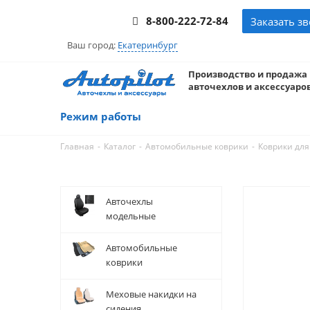
8-800-222-72-84
Заказать з
Ваш город:
Екатеринбург
Производство и продажа
авточехлов и аксессуаров
Режим работы
-
-
-
Главная
Каталог
Автомобильные коврики
Коврики для
Авточехлы
модельные
Автомобильные
коврики
Меховые накидки на
сидения