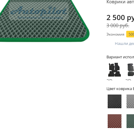
Коврики авт
2 500 р
3 000 руб.
Экономия
500
Нашли де
Вариант испол
2D -
3D -
без
бор
Цвет коврика 
бортов