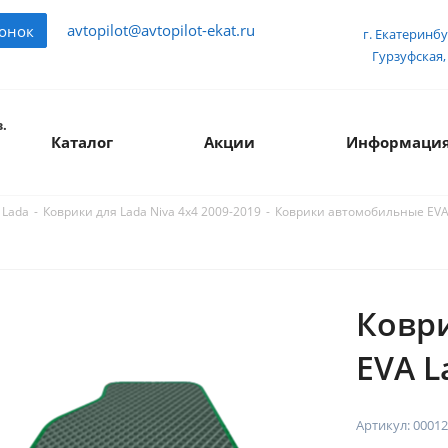
avtopilot@avtopilot-ekat.ru
вонок
г. Екатеринбу
Гурзуфская, 
.
Каталог
Акции
Информаци
-
-
Коврики автомобильные EVA 
 Lada
Коврики для Lada Niva 4x4 2009-2019
Ковр
EVA L
Артикул:
00012