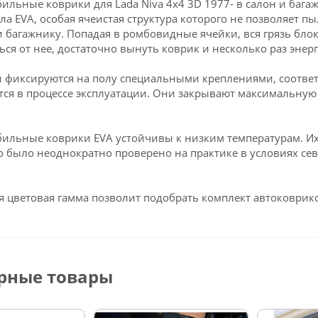
ильные коврики для Lada Niva 4x4 3D 1977- в салон и баг
ла EVA, особая ячеистая структура которого не позволяет пы
и багажнику. Попадая в ромбовидные ячейки, вся грязь блок
ься от нее, достаточно вынуть коврик и несколько раз энерг
 фиксируются на полу специальными креплениями, соответс
ся в процессе эксплуатации. Они закрывают максимальную 
ильные коврики EVA устойчивы к низким температурам. Их 
о было неоднократно проверено на практике в условиях се
 цветовая гамма позволит подобрать комплект автоковрико
рные товары