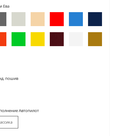
и Ева
нд. пошив
сполнение Автопилот
ассика