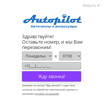
Закрыть
8-800-222-72-84
Здравствуйте!
Коврики для Lada Kalina I 2004-2013
Оставьте номер, и мы Вам
перезвоним!
в
Жду звонка!
Нажимая на кнопку "
Жду звонка!
", я даю свое
согласие на обработку персональных данных и
принимаю
условия соглашения