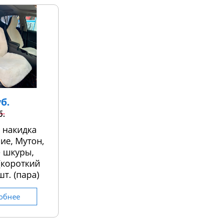
уб.
б.
 накидка
ие, Мутон,
 шкуры,
 (короткий
шт. (пара)
обнее