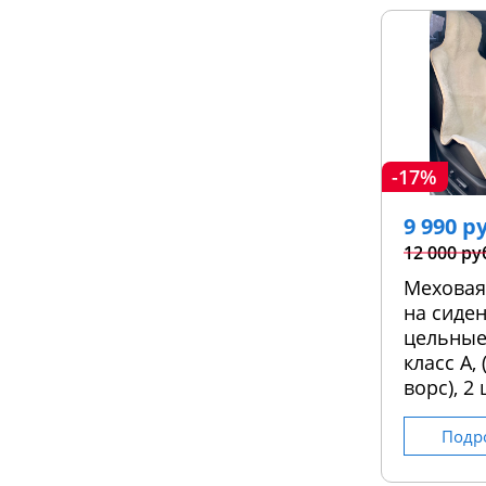
-17%
9 990 р
12 000 ру
Меховая
на сиден
цельные
класс А,
ворс), 2 
Подр