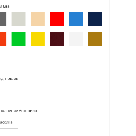
и Ева
нд. пошив
сполнение Автопилот
ассика