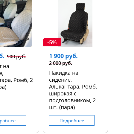
-5%
б.
1 900 руб.
900 руб.
2 000 руб.
т на
Накидка на
е,
сидение,
ара, Ромб, 2
Алькантара, Ромб,
ра)
широкая с
подголовником, 2
шт. (пара)
робнее
Подробнее