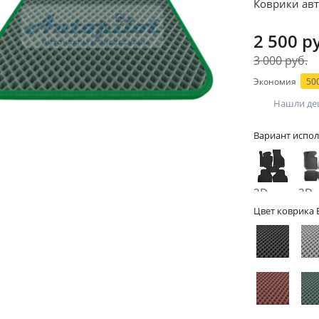
Коврики авт
2 500 р
3 000 руб.
Экономия
500
Нашли де
Вариант испол
2D -
3D -
без
бор
Цвет коврика 
бортов