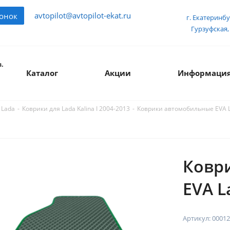
avtopilot@avtopilot-ekat.ru
вонок
г. Екатеринбу
Гурзуфская, 
.
Каталог
Акции
Информаци
-
-
Коврики автомобильные EVA La
 Lada
Коврики для Lada Kalina I 2004-2013
Ковр
EVA L
Артикул:
00012