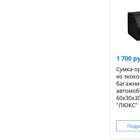
1 700 р
Сумка-о
из экоко
багажни
автомоб
60х30х30
"ЛЮКС"
Подр