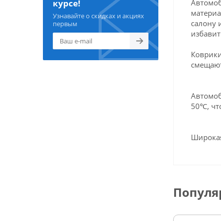
Автомоб
курсе!
материа
Узнавайте о скидках и акциях
салону 
первым
избавит
Коврики
смещают
Автомоб
50℃, чт
Широкая
Популя