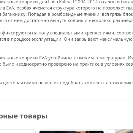
ильные коврики для Lada Kalina I 2004-2014 в салон и ба
ла EVA, особая ячеистая структура которого не позволяет пы
и багажнику. Попадая в ромбовидные ячейки, вся грязь блок
ься от нее, достаточно вынуть коврик и несколько раз энерг
 фиксируются на полу специальными креплениями, соответс
ся в процессе эксплуатации. Они закрывают максимальную 
ильные коврики EVA устойчивы к низким температурам. Их 
о было неоднократно проверено на практике в условиях се
 цветовая гамма позволит подобрать комплект автоковрико
рные товары