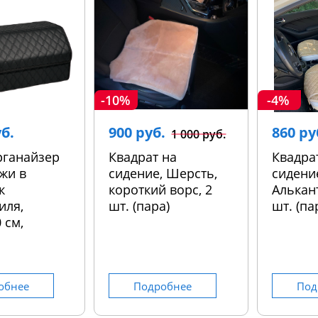
-10%
-4%
уб.
900 руб.
860 ру
1 000 руб.
рганайзер
Квадрат на
Квадра
жи в
сидение, Шерсть,
сидени
к
короткий ворс, 2
Алькант
иля,
шт. (пара)
шт. (па
 см,
обнее
Подробнее
Под