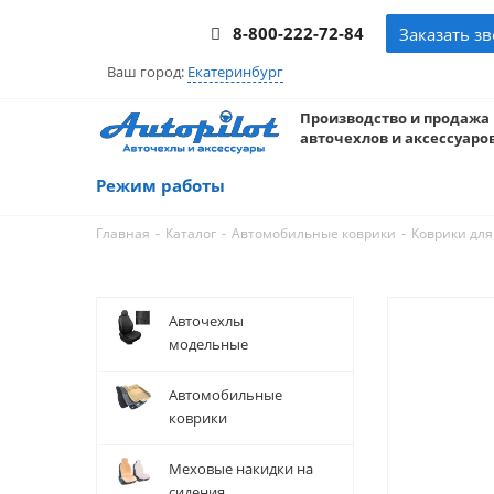
8-800-222-72-84
Заказать з
Ваш город:
Екатеринбург
Производство и продажа
авточехлов и аксессуаров
Режим работы
-
-
-
Главная
Каталог
Автомобильные коврики
Коврики для
Авточехлы
модельные
Автомобильные
коврики
Меховые накидки на
сидения