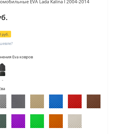
омобильные EVA Lada Kalina I 2004-2014
уб.
 руб.
шевле?
нения Eva ковров
 с
тами
Ева