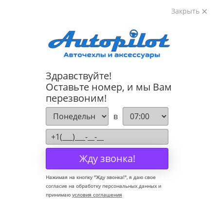
Закрыть
8-800-222-72-84
Здравствуйте!
Коврики для Lada Kalina I 2004-2013
Оставьте номер, и мы Вам
перезвоним!
в
Жду звонка!
Нажимая на кнопку "
Жду звонка!
", я даю свое
согласие на обработку персональных данных и
принимаю
условия соглашения