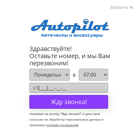
Закрыть
8-800-222-72-84
Здравствуйте!
Коврики для Land Rover Renge Rover Velar 2017-
Оставьте номер, и мы Вам
перезвоним!
в
Жду звонка!
Нажимая на кнопку "
Жду звонка!
", я даю свое
согласие на обработку персональных данных и
принимаю
условия соглашения