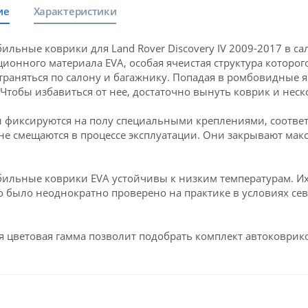
ие
Характеристики
ильные коврики для Land Rover Discovery IV 2009-2017 в с
ионного материала EVA, особая ячеистая структура которого
траняться по салону и багажнику. Попадая в ромбовидные яч
 Чтобы избавиться от нее, достаточно вынуть коврик и неск
 фиксируются на полу специальными креплениями, соответс
 не смещаются в процессе эксплуатации. Они закрывают мак
ильные коврики EVA устойчивы к низким температурам. Их 
о было неоднократно проверено на практике в условиях се
 цветовая гамма позволит подобрать комплект автоковрико