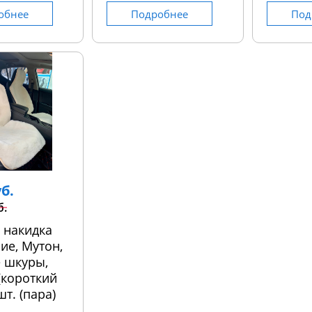
обнее
Подробнее
Под
уб.
б.
 накидка
ие, Мутон,
 шкуры,
 (короткий
шт. (пара)