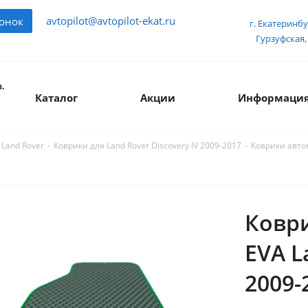
avtopilot@avtopilot-ekat.ru
вонок
г. Екатеринбу
Гурзуфская, 
.
Каталог
Акции
Информаци
-
-
Коврики автом
 Land Rover
Коврики для Land Rover Discovery IV 2009-2017
Ковр
EVA L
2009-