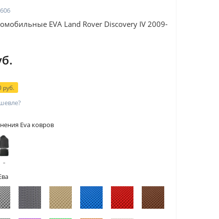
606
омобильные EVA Land Rover Discovery IV 2009-
уб.
 руб.
шевле?
нения Eva ковров
 с
тами
Ева