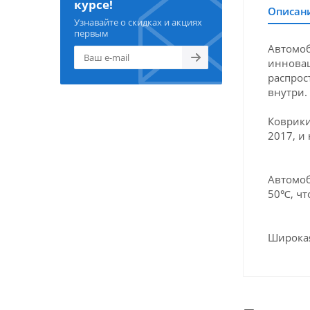
курсе!
Описан
Узнавайте о скидках и акциях
первым
Автомоб
инновац
распрос
внутри.
Коврики
2017, и
Автомоб
50℃, чт
Широкая