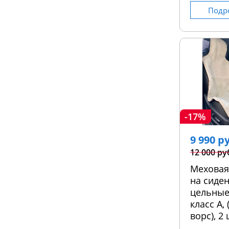
Подр
-17%
9 990 р
12 000 ру
Меховая
на сиден
цельные
класс А,
ворс), 2 