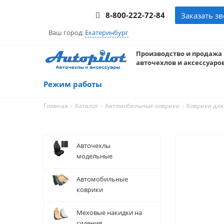
8-800-222-72-84
Заказать з
Ваш город:
Екатеринбург
Производство и продажа
авточехлов и аксессуаров
Режим работы
-
-
-
Главная
Каталог
Автомобильные коврики
Коврики для
Авточехлы
модельные
Автомобильные
коврики
Меховые накидки на
сидения