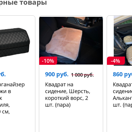
рные товары
-10%
-4%
уб.
900 руб.
860 ру
1 000 руб.
рганайзер
Квадрат на
Квадра
жи в
сидение, Шерсть,
сидени
к
короткий ворс, 2
Алькант
иля,
шт. (пара)
шт. (па
 см,