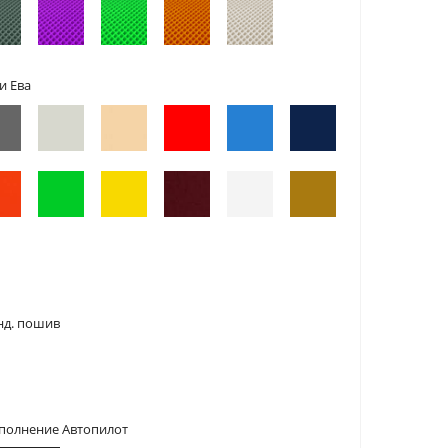
и Ева
нд. пошив
сполнение Автопилот