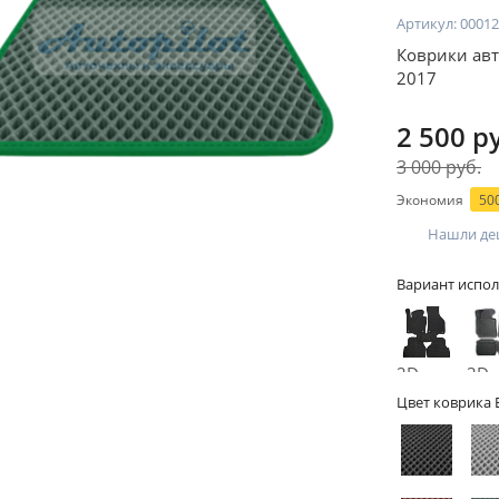
Артикул:
00012
Коврики авт
2017
2 500 р
3 000 руб.
Экономия
500
Нашли де
Вариант испол
2D -
3D -
без
бор
Цвет коврика 
бортов