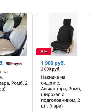
-5%
б.
1 900 руб.
900 руб.
2 000 руб.
т на
Накидка на
е,
сидение,
ара, Ромб, 2
Алькантара, Ромб,
ра)
широкая с
подголовником, 2
шт. (пара)