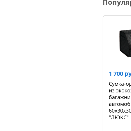
Популя
1 700 р
Сумка-о
из экоко
багажни
автомоб
60х30х30
"ЛЮКС"