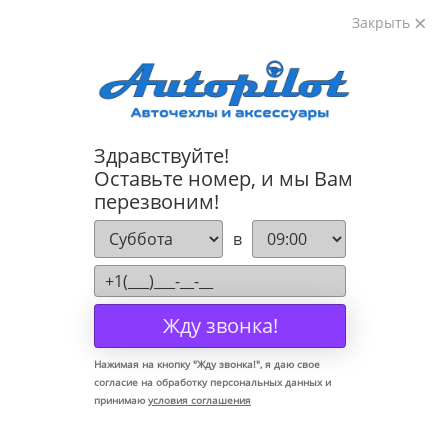
Закрыть
8-800-222-72-84
Здравствуйте!
Коврики для Land Rover Evoque 2011-
Оставьте номер, и мы Вам
перезвоним!
в
Жду звонка!
Нажимая на кнопку "
Жду звонка!
", я даю свое
согласие на обработку персональных данных и
принимаю
условия соглашения