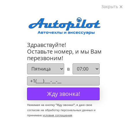
Закрыть
8-800-222-72-84
Здравствуйте!
Коврики для Land Rover Renge Rover Sport 2005-2013
Оставьте номер, и мы Вам
перезвоним!
в
Жду звонка!
Нажимая на кнопку "
Жду звонка!
", я даю свое
согласие на обработку персональных данных и
принимаю
условия соглашения