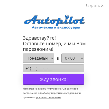
Закрыть
8-800-222-72-84
Здравствуйте!
Коврики для Lexus RX II 2003-2009
Оставьте номер, и мы Вам
перезвоним!
-8%
в
Жду звонка!
Нажимая на кнопку "
Жду звонка!
", я даю свое
согласие на обработку персональных данных и
принимаю
условия соглашения