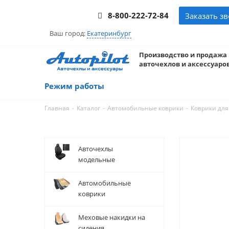
8-800-222-72-84
Заказать з
Ваш город:
Екатеринбург
Производство и продажа
авточехлов и аксессуаров
Режим работы
-
-
-
Главная
Каталог
Автомобильные коврики
Коврики для
Авточехлы
модельные
Автомобильные
коврики
Меховые накидки на
сидения