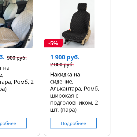
-5%
б.
1 900 руб.
900 руб.
2 000 руб.
т на
Накидка на
е,
сидение,
ара, Ромб, 2
Алькантара, Ромб,
ра)
широкая с
подголовником, 2
шт. (пара)
робнее
Подробнее