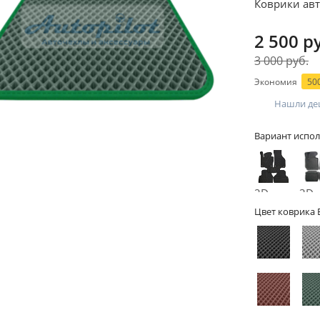
Коврики авт
2 500 р
3 000 руб.
Экономия
500
Нашли де
Вариант испол
2D -
3D -
без
бор
Цвет коврика 
бортов