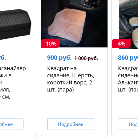
-10%
-4%
уб.
900 руб.
860 ру
1 000 руб.
рганайзер
Квадрат на
Квадра
жи в
сидение, Шерсть,
сидени
к
короткий ворс, 2
Алькант
иля,
шт. (пара)
шт. (па
 см,
обнее
Подробнее
Под