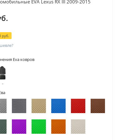
омобильные EVA Lexus RX III 2009-2015
уб.
 руб.
шевле?
нения Eva ковров
 с
тами
Ева