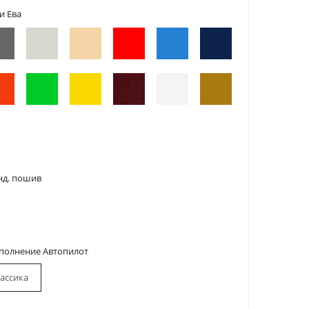
и Ева
нд. пошив
сполнение Автопилот
ассика