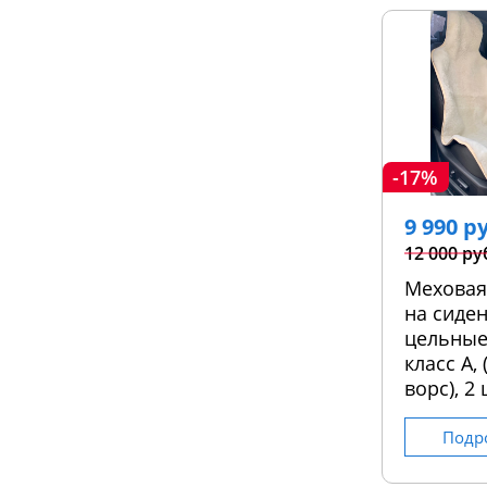
-17%
9 990 р
12 000 ру
Меховая
на сиден
цельные
класс А,
ворс), 2 
Подр