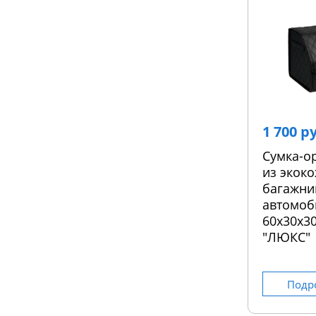
1 700 р
Сумка-о
из экоко
багажни
автомоб
60х30х30
"ЛЮКС"
Подр