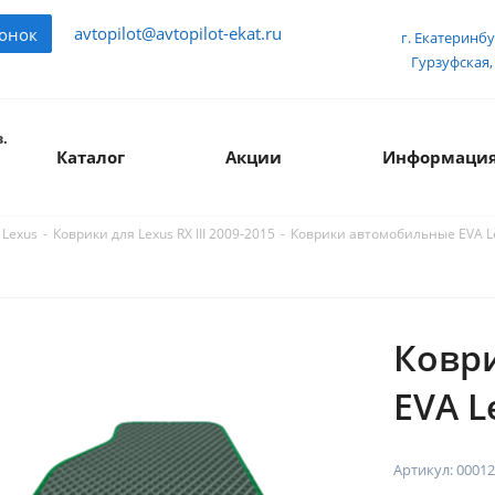
avtopilot@avtopilot-ekat.ru
вонок
г. Екатеринбу
Гурзуфская, 
.
Каталог
Акции
Информаци
-
-
Коврики автомобильные EVA Lex
 Lexus
Коврики для Lexus RX III 2009-2015
Ковр
EVA L
Артикул:
00012