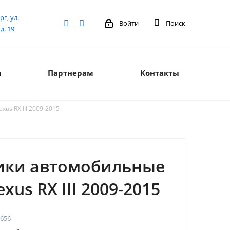
рг, ул.
Войти
Поиск
д. 19
я
Партнерам
Контакты
us RX III 2009-2015
ики автомобильные
exus RX III 2009-2015
656