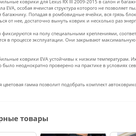
ильные коврики для Lexus RX III 2009-2015 в салон и бага
ла EVA, особая ячеистая структура которого не позволяет пы
и багажнику. Попадая в ромбовидные ячейки, вся грязь блок
ься от нее, достаточно вынуть коврик и несколько раз энерг
 фиксируются на полу специальными креплениями, соответс
ся в процессе эксплуатации. Они закрывают максимальную 
ильные коврики EVA устойчивы к низким температурам. Их 
о было неоднократно проверено на практике в условиях се
 цветовая гамма позволит подобрать комплект автоковрико
рные товары