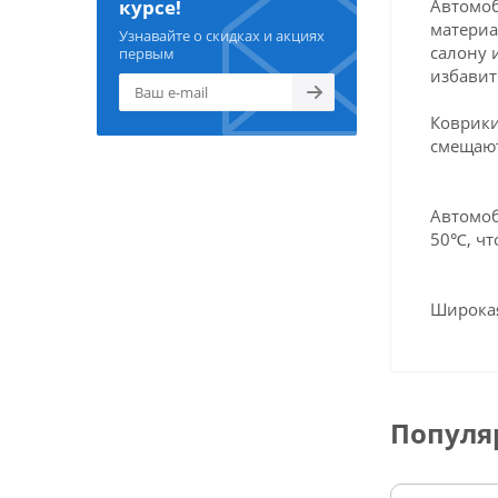
Автомоб
курсе!
материа
Узнавайте о скидках и акциях
салону 
первым
избавит
Коврики
смещают
Автомоб
50℃, чт
Широкая
Популя