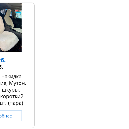
уб.
б.
 накидка
ие, Мутон,
 шкуры,
 (короткий
шт. (пара)
обнее