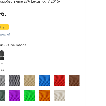
омобильные EVA Lexus RX IV 2015-
уб.
 руб.
шевле?
нения Eva ковров
 с
тами
Ева