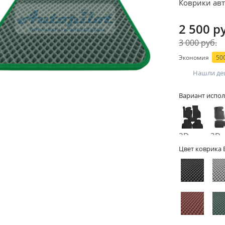
Коврики авт
2 500 р
3 000 руб.
Экономия
500
Нашли де
Вариант испол
2D -
3D -
без
бор
Цвет коврика 
бортов