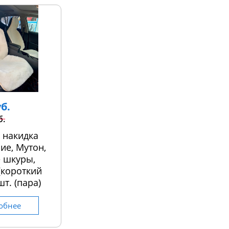
уб.
б.
 накидка
ие, Мутон,
 шкуры,
 (короткий
шт. (пара)
обнее