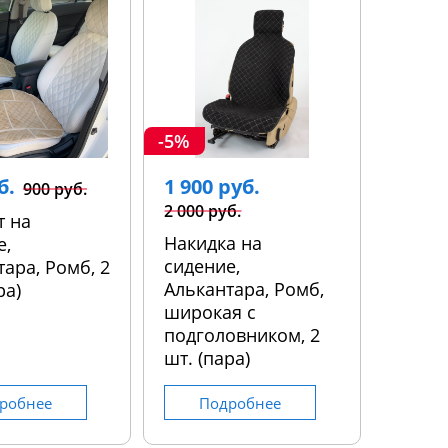
-5%
б.
1 900 руб.
900 руб.
2 000 руб.
т на
Накидка на
е,
сидение,
ара, Ромб, 2
Алькантара, Ромб,
ра)
широкая с
подголовником, 2
шт. (пара)
робнее
Подробнее