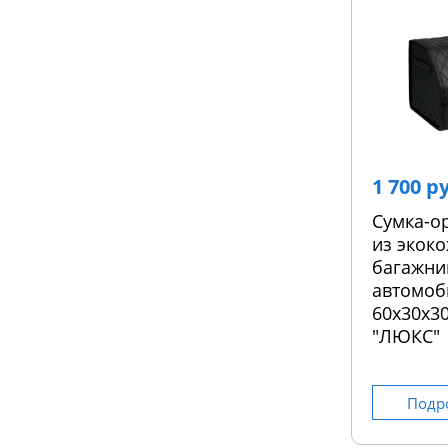
1 700 р
Сумка-о
из экоко
багажни
автомоб
60х30х30
"ЛЮКС"
Подр