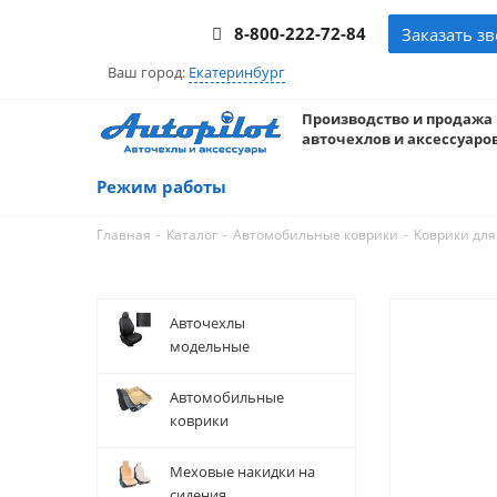
8-800-222-72-84
Заказать з
Ваш город:
Екатеринбург
Производство и продажа
авточехлов и аксессуаров
Режим работы
-
-
-
Главная
Каталог
Автомобильные коврики
Коврики для
Авточехлы
модельные
Автомобильные
коврики
Меховые накидки на
сидения