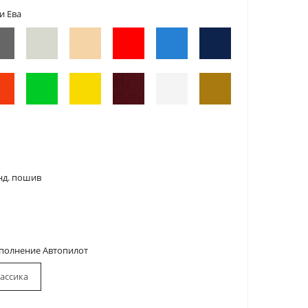
и Ева
нд. пошив
сполнение Автопилот
ассика