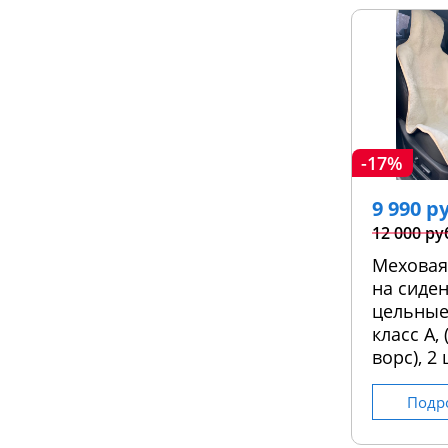
-17%
9 990 р
12 000 ру
Меховая
на сиден
цельные
класс А,
ворс), 2 
Подр