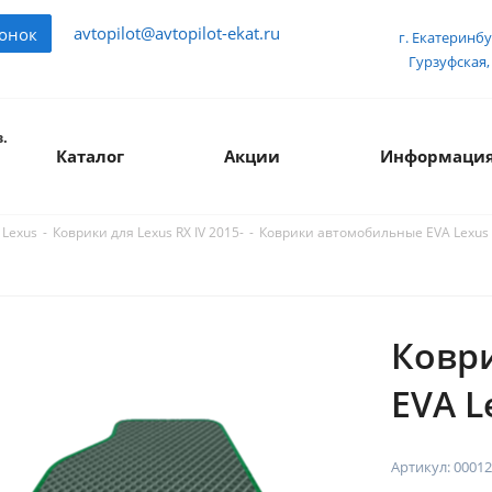
avtopilot@avtopilot-ekat.ru
вонок
г. Екатеринбу
Гурзуфская, 
.
Каталог
Акции
Информаци
-
-
Коврики автомобильные EVA Lexus R
 Lexus
Коврики для Lexus RX IV 2015-
Ковр
EVA L
Артикул:
00012