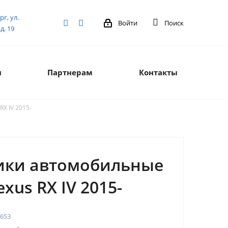
рг, ул.
Войти
Поиск
д. 19
я
Партнерам
Контакты
X IV 2015-
ики автомобильные
exus RX IV 2015-
653