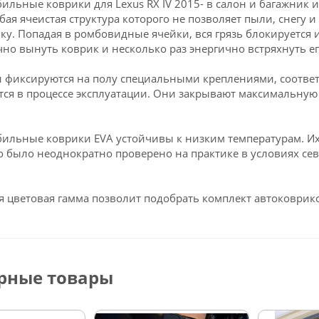
ильные коврики для Lexus RX IV 2015- в салон и багажник
обая ячеистая структура которого не позволяет пыли, снегу и
ку. Попадая в ромбовидные ячейки, вся грязь блокируется и
чно вынуть коврик и несколько раз энергично встряхнуть ег
 фиксируются на полу специальными креплениями, соответс
ся в процессе эксплуатации. Они закрывают максимальную 
ильные коврики EVA устойчивы к низким температурам. Их 
о было неоднократно проверено на практике в условиях се
 цветовая гамма позволит подобрать комплект автоковрико
рные товары