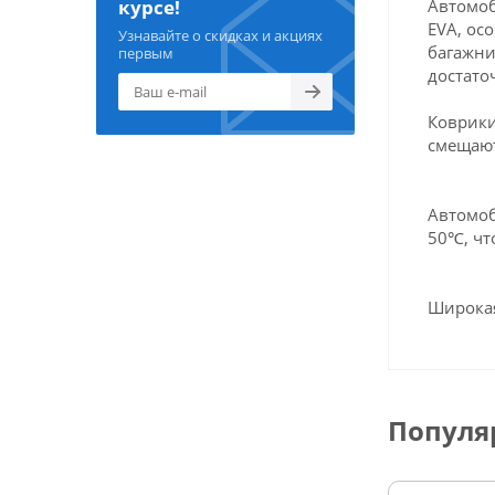
Автомоб
курсе!
EVA, ос
Узнавайте о скидках и акциях
багажни
первым
достато
Коврики
смещают
Автомоб
50℃, чт
Широкая
Популя