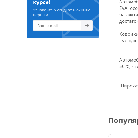
Автомоб
курсе!
EVA, ос
Узнавайте о скидках и акциях
багажни
первым
достато
Коврики
смещают
Автомоб
50℃, чт
Широкая
Популя