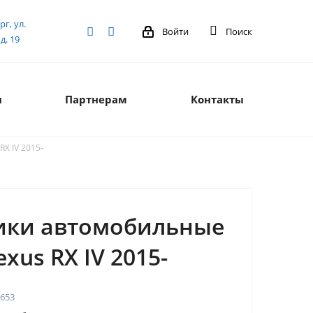
рг, ул.
Войти
Поиск
д. 19
я
Партнерам
Контакты
X IV 2015-
ики автомобильные
exus RX IV 2015-
653