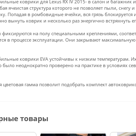
ильные коврики для Lexus RX IV 2015- в салон и багажник
обая ячеистая структура которого не позволяет пыли, снегу и
ку. Попадая в ромбовидные ячейки, вся грязь блокируется и
чно вынуть коврик и несколько раз энергично встряхнуть ег
 фиксируются на полу специальными креплениями, соответс
ся в процессе эксплуатации. Они закрывают максимальную 
ильные коврики EVA устойчивы к низким температурам. Их 
о было неоднократно проверено на практике в условиях се
 цветовая гамма позволит подобрать комплект автоковрико
рные товары