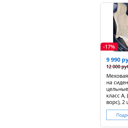
-17%
9 990 р
12 000 ру
Меховая
на сиден
цельные
класс А,
ворс), 2 
Подр