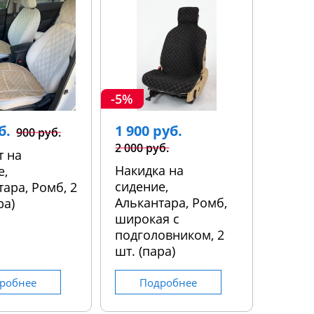
-5%
б.
1 900 руб.
900 руб.
2 000 руб.
т на
Накидка на
е,
сидение,
ара, Ромб, 2
Алькантара, Ромб,
ра)
широкая с
подголовником, 2
шт. (пара)
робнее
Подробнее