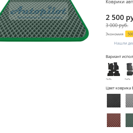
Коврики авт
2 500 р
3 000 руб.
Экономия
500
Нашли де
Вариант испол
2D -
3D -
без
бор
Цвет коврика 
бортов