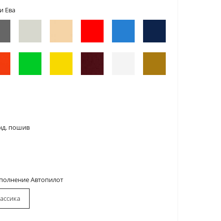
и Ева
нд. пошив
сполнение Автопилот
ассика