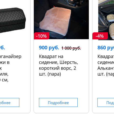
-10%
-4%
уб.
900 руб.
860 ру
1 000 руб.
рганайзер
Квадрат на
Квадра
жи в
сидение, Шерсть,
сидени
к
короткий ворс, 2
Алькант
иля,
шт. (пара)
шт. (па
 см,
обнее
Подробнее
Под