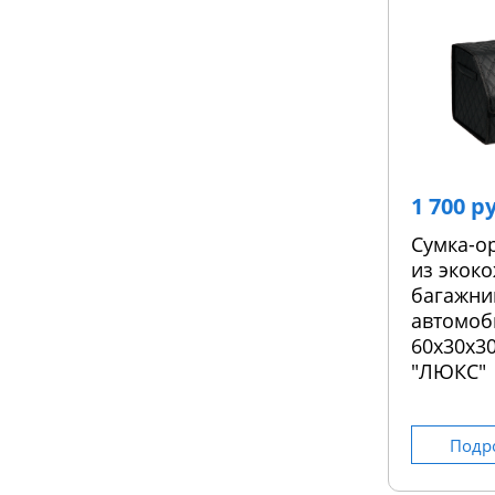
1 700 р
Сумка-о
из экоко
багажни
автомоб
60х30х30
"ЛЮКС"
Подр