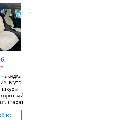
уб.
б.
 накидка
ие, Мутон,
 шкуры,
 (короткий
шт. (пара)
обнее