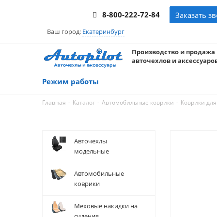
8-800-222-72-84
Заказать з
Ваш город:
Екатеринбург
Производство и продажа
авточехлов и аксессуаров
Режим работы
-
-
-
Главная
Каталог
Автомобильные коврики
Коврики для
Авточехлы
модельные
Автомобильные
коврики
Меховые накидки на
сидения