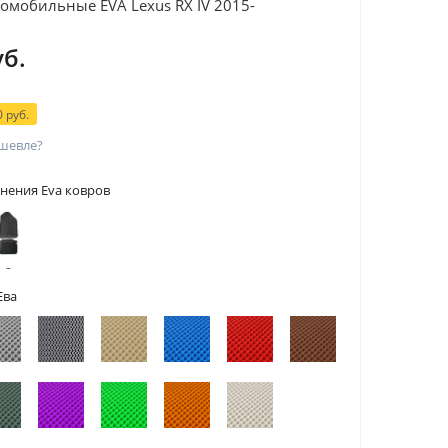
омобильные EVA Lexus RX IV 2015-
уб.
 руб.
шевле?
нения Eva ковров
 с
тами
Ева