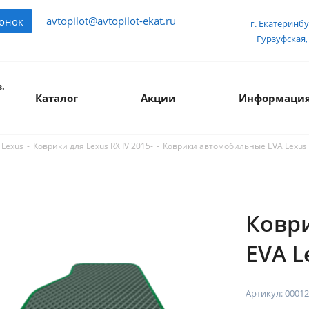
avtopilot@avtopilot-ekat.ru
вонок
г. Екатеринбу
Гурзуфская, 
.
Каталог
Акции
Информаци
-
-
Коврики автомобильные EVA Lexus R
 Lexus
Коврики для Lexus RX IV 2015-
Ковр
EVA L
Артикул:
00012