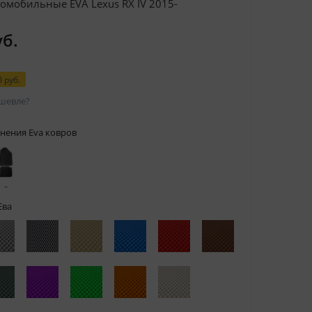
омобильные EVA Lexus RX IV 2015-
уб.
 руб.
шевле?
нения Eva ковров
 с
тами
Ева