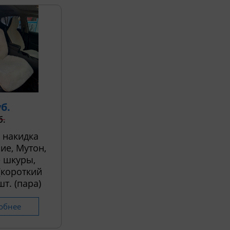
уб.
б.
 накидка
ие, Мутон,
 шкуры,
 (короткий
шт. (пара)
обнее