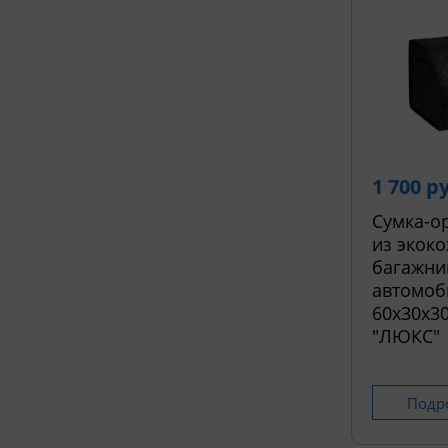
1 700 р
Сумка-о
из экоко
багажни
автомоб
60х30х30
"ЛЮКС"
Подр