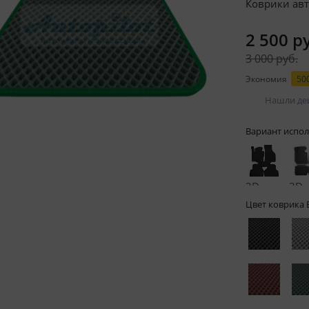
Коврики авт
2 500 р
3 000 руб.
Экономия
500
Нашли де
Вариант испол
2D -
3D -
без
бор
Цвет коврика 
бортов