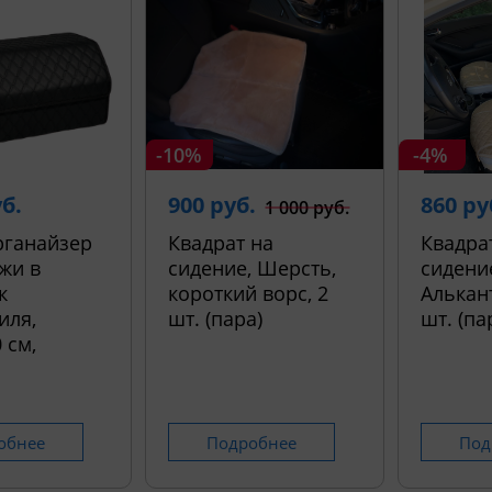
-10%
-4%
уб.
900 руб.
860 ру
1 000 руб.
рганайзер
Квадрат на
Квадра
жи в
сидение, Шерсть,
сидени
к
короткий ворс, 2
Алькант
иля,
шт. (пара)
шт. (па
 см,
обнее
Подробнее
Под