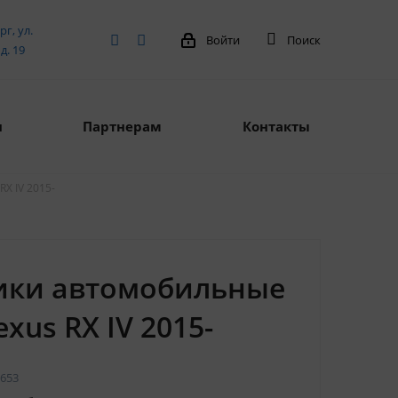
рг, ул.
Войти
Поиск
д. 19
я
Партнерам
Контакты
X IV 2015-
ики автомобильные
exus RX IV 2015-
653