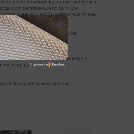
 изготовлены из инновационного материала
 воде распространяться по салону и
 остается внутри. Чтобы избавиться от нее,
о.
твующими Lexus RX IV 2015-, и не
поверхность пола в салоне.
эластичность не снижается даже при –
верных городов.
Сделано в
в к любому интерьеру салона.