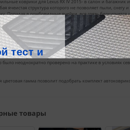
ильные коврики для Lexus RX IV 2015- в салон и багажник
обая ячеистая структура которого не позволяет пыли, снегу и
ку. Попадая в ромбовидные ячейки, вся грязь блокируется и
чно вынуть коврик и несколько раз энергично встряхнуть ег
 фиксируются на полу специальными креплениями, соответс
ся в процессе эксплуатации. Они закрывают максимальную 
ильные коврики EVA устойчивы к низким температурам. Их 
о было неоднократно проверено на практике в условиях се
 цветовая гамма позволит подобрать комплект автоковрико
рные товары