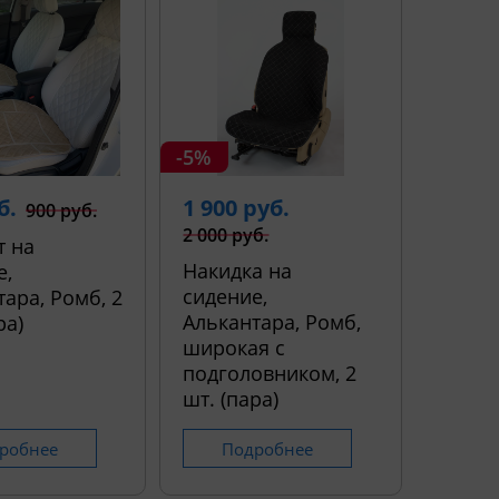
-5%
б.
1 900 руб.
900 руб.
2 000 руб.
т на
Накидка на
е,
сидение,
ара, Ромб, 2
Алькантара, Ромб,
ра)
широкая с
подголовником, 2
шт. (пара)
робнее
Подробнее