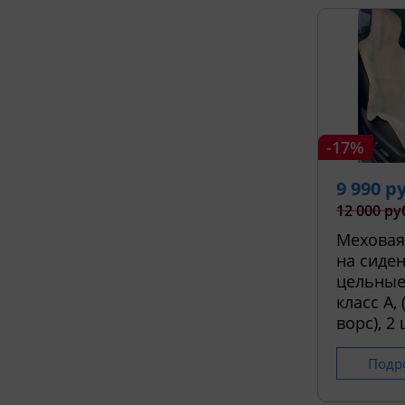
-17%
9 990 р
12 000 ру
Меховая
на сиден
цельные
класс А,
ворс), 2 
Подр