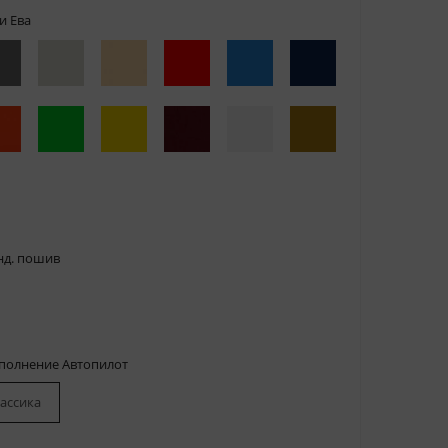
и Ева
нд. пошив
сполнение Автопилот
ассика