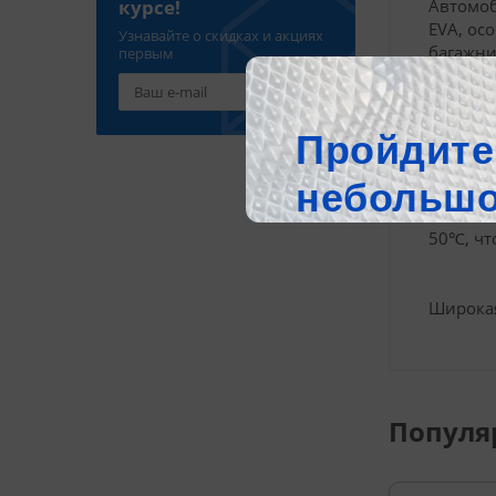
Автомоб
курсе!
EVA, ос
Узнавайте о скидках и акциях
багажни
первым
достато
Коврики
смещают
Автомоб
50℃, чт
Широкая
Популя