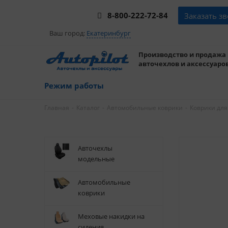
8-800-222-72-84
Заказать з
Ваш город:
Екатеринбург
Производство и продажа
авточехлов и аксессуаров
Режим работы
-
-
-
Главная
Каталог
Автомобильные коврики
Коврики для
Авточехлы
модельные
Автомобильные
коврики
Меховые накидки на
сидения