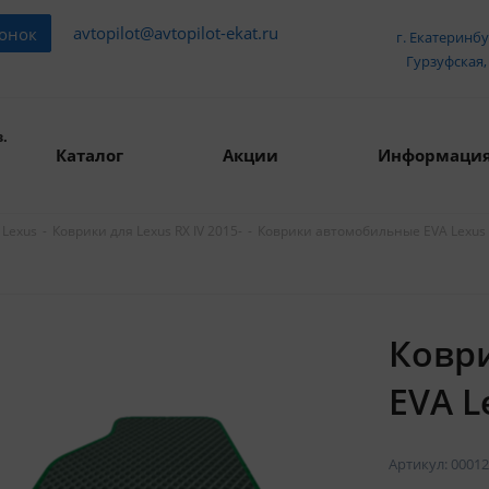
avtopilot@avtopilot-ekat.ru
вонок
г. Екатеринбу
Гурзуфская, 
.
Каталог
Акции
Информаци
-
-
Коврики автомобильные EVA Lexus R
 Lexus
Коврики для Lexus RX IV 2015-
Ковр
EVA L
Артикул:
00012