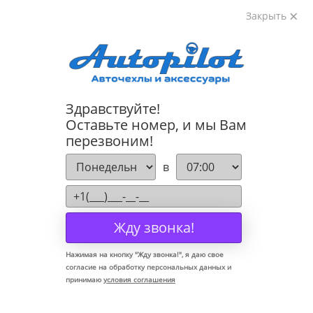
Закрыть
8-800-222-72-84
Здравствуйте!
Коврики для Mazda Capella 1997-2002
Оставьте номер, и мы Вам
перезвоним!
в
Жду звонка!
Нажимая на кнопку "
Жду звонка!
", я даю свое
согласие на обработку персональных данных и
принимаю
условия соглашения