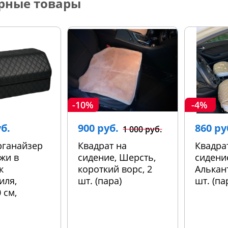
рные товары
-10%
-4%
уб.
900 руб.
860 ру
1 000 руб.
рганайзер
Квадрат на
Квадра
жи в
сидение, Шерсть,
сидени
к
короткий ворс, 2
Алькант
иля,
шт. (пара)
шт. (па
 см,