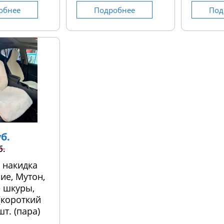
обнее
Подробнее
Под
уб.
б.
 накидка
ие, Мутон,
 шкуры,
 (короткий
шт. (пара)