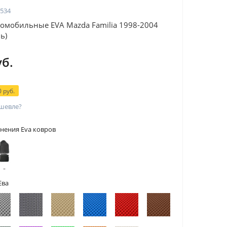
534
омобильные EVA Mazda Familia 1998-2004
ь)
уб.
 руб.
шевле?
нения Eva ковров
 с
тами
Ева