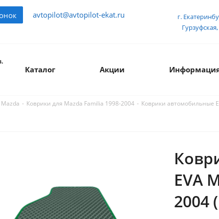
avtopilot@avtopilot-ekat.ru
вонок
г. Екатеринбу
Гурзуфская, 
.
Каталог
Акции
Информаци
-
-
Коврики автомобильные EV
 Mazda
Коврики для Mazda Familia 1998-2004
Ковр
EVA M
2004 