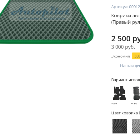
Артикул:
00012
Коврики авт
(Правый рул
2 500 р
3 000 руб.
Экономия
500
Нашли де
Вариант испол
2D -
3D -
без
бор
Цвет коврика 
бортов