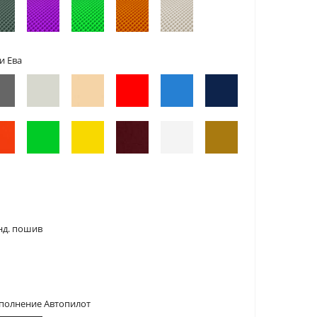
и Ева
нд. пошив
сполнение Автопилот