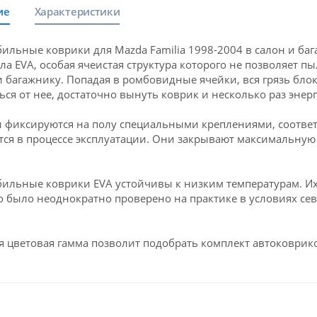
ие
Характеристики
ильные коврики для Mazda Familia 1998-2004 в салон и б
ла EVA, особая ячеистая структура которого не позволяет пы
и багажнику. Попадая в ромбовидные ячейки, вся грязь блок
ься от нее, достаточно вынуть коврик и несколько раз энерг
 фиксируются на полу специальными креплениями, соответ
ся в процессе эксплуатации. Они закрывают максимальную 
ильные коврики EVA устойчивы к низким температурам. Их 
о было неоднократно проверено на практике в условиях се
 цветовая гамма позволит подобрать комплект автоковрико