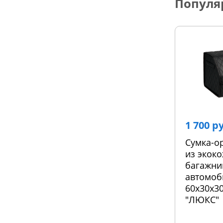
Популя
1 700 р
Сумка-о
из экоко
багажни
автомоб
60х30х30
"ЛЮКС"