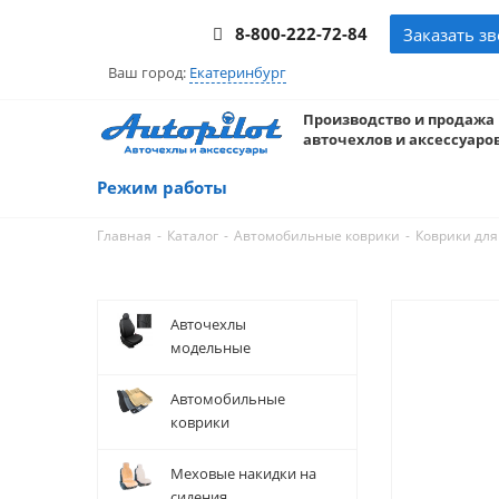
8-800-222-72-84
Заказать з
Ваш город:
Екатеринбург
Производство и продажа
авточехлов и аксессуаров
Режим работы
-
-
-
Главная
Каталог
Автомобильные коврики
Коврики для
Авточехлы
модельные
Автомобильные
коврики
Меховые накидки на
сидения