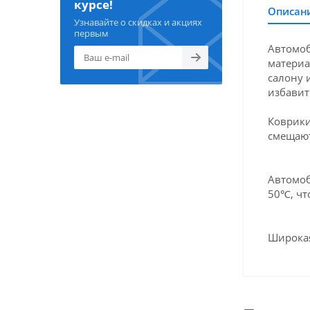
курсе!
Описан
Узнавайте о скидках и акциях
первым
Автомоб
материа
салону 
избавит
Коврики
смещают
Автомоб
50℃, чт
Широкая