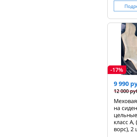
Подр
-17%
9 990 р
12 000 ру
Меховая
на сиден
цельные
класс А,
ворс), 2 