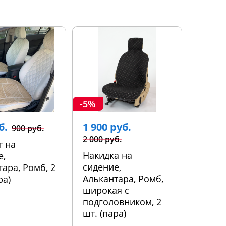
-5%
б.
1 900 руб.
900 руб.
2 000 руб.
т на
Накидка на
е,
сидение,
ара, Ромб, 2
Алькантара, Ромб,
ра)
широкая с
подголовником, 2
шт. (пара)