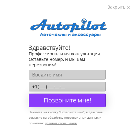
Закрыть
8-800-222-72-84
Здравствуйте!
Коврики для Mazda
Профессиональная консультация.
Оставьте номер, и мы Вам
Коврики для Mazda 3 2009-2013
перезвоним!
По алфавиту А — Я
Позвоните мне!
Нажимая на кнопку "
Позвоните мне
", я даю свое
согласие на обработку персональных данных и
принимаю
условия соглашения