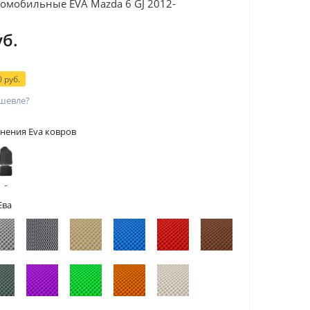
омобильные EVA Mazda 6 GJ 2012-
уб.
 руб.
шевле?
нения Eva ковров
 с
тами
Ева