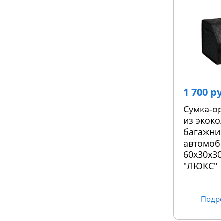
1 700 р
Сумка-о
из экоко
багажни
автомоб
60х30х30
"ЛЮКС"
Подр