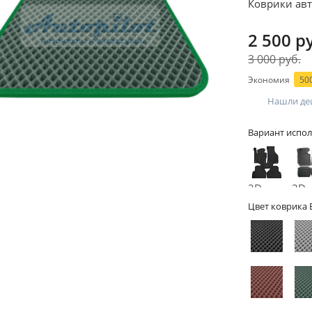
Коврики авт
2 500 р
3 000 руб.
Экономия
500
Нашли де
Вариант испол
2D -
3D -
без
бор
Цвет коврика 
бортов