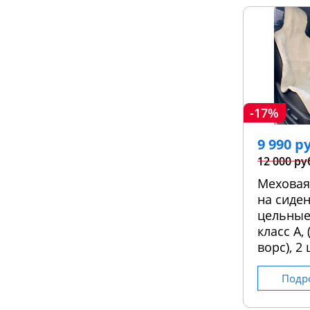
-17%
9 990 р
12 000 ру
Меховая
на сиден
цельные
класс А,
ворс), 2 
Подр