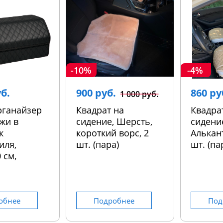
-10%
-4%
уб.
900 руб.
860 ру
1 000 руб.
рганайзер
Квадрат на
Квадра
жи в
сидение, Шерсть,
сидени
к
короткий ворс, 2
Алькант
иля,
шт. (пара)
шт. (па
 см,
обнее
Подробнее
Под