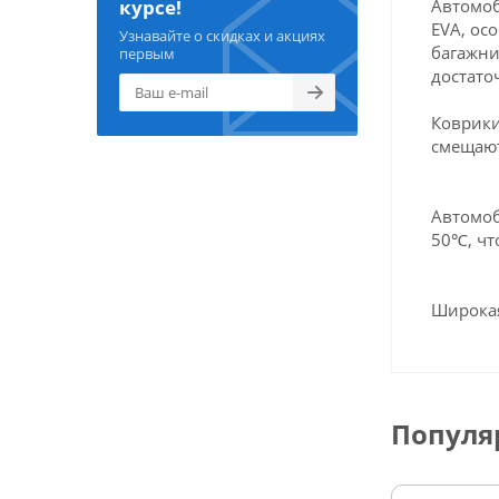
Автомоб
курсе!
EVA, ос
Узнавайте о скидках и акциях
багажни
первым
достато
Коврики
смещают
Автомоб
50℃, чт
Широкая
Популя