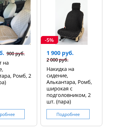
-5%
б.
1 900 руб.
900 руб.
2 000 руб.
т на
Накидка на
е,
сидение,
ара, Ромб, 2
Алькантара, Ромб,
ра)
широкая с
подголовником, 2
шт. (пара)
робнее
Подробнее