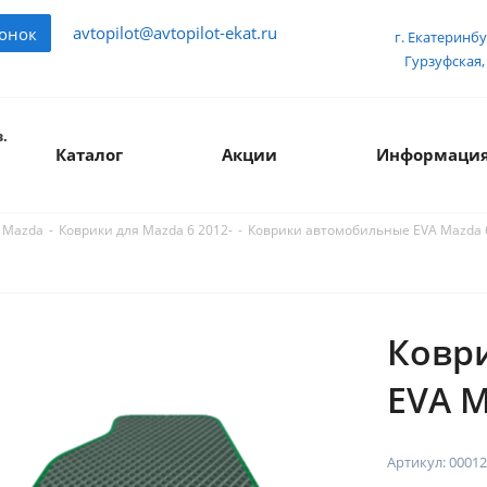
avtopilot@avtopilot-ekat.ru
вонок
г. Екатеринбу
Гурзуфская, 
.
Каталог
Акции
Информаци
-
-
Коврики автомобильные EVA Mazda 6
 Mazda
Коврики для Mazda 6 2012-
Ковр
EVA M
Артикул:
00012