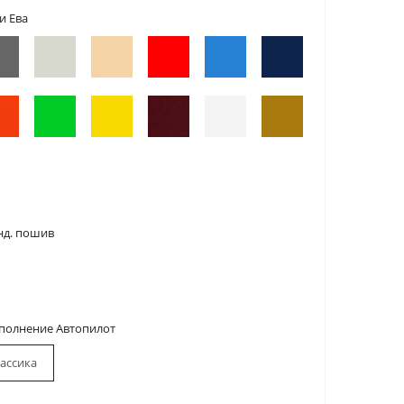
и Ева
нд. пошив
сполнение Автопилот
ассика