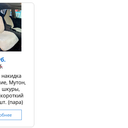
уб.
б.
 накидка
ие, Мутон,
 шкуры,
 (короткий
шт. (пара)
обнее