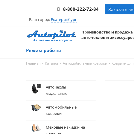
8-800-222-72-84
Заказать з
Ваш город:
Екатеринбург
Производство и продажа
авточехлов и аксессуаров
Режим работы
-
-
-
Главная
Каталог
Автомобильные коврики
Коврики для
Авточехлы
модельные
Автомобильные
коврики
Меховые накидки на
сидения