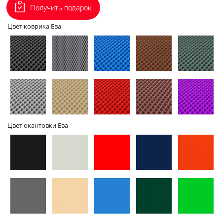
Получить подарок
2D - без
3D - с
Цвет коврика Ева
бортов
бортами
Цвет окантовки Ева