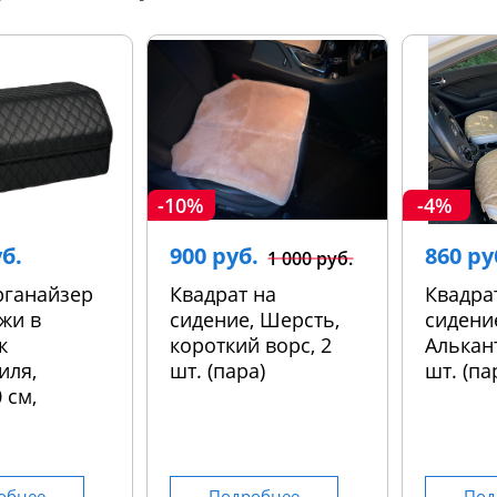
-10%
-4%
уб.
900 руб.
860 ру
1 000 руб.
рганайзер
Квадрат на
Квадра
жи в
сидение, Шерсть,
сидени
к
короткий ворс, 2
Алькант
иля,
шт. (пара)
шт. (па
 см,
обнее
Подробнее
Под