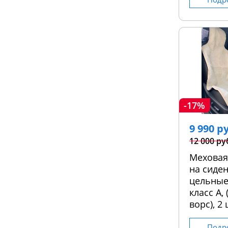
-17%
9 990 р
12 000 ру
Меховая
на сиден
цельные
класс А,
ворс), 2 
Подр