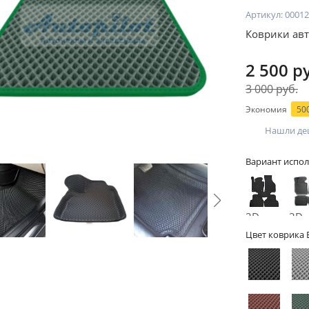
Артикул:
00012
Коврики авт
2 500 р
3 000 руб.
Экономия
500
Нашли де
Вариант испол
2D -
3D -
без
бор
Цвет коврика 
бортов