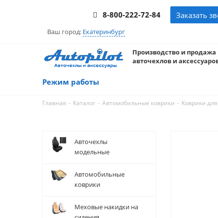
8-800-222-72-84
Заказать з
Ваш город:
Екатеринбург
Производство и продажа
авточехлов и аксессуаров
Режим работы
-
-
-
Главная
Каталог
Автомобильные коврики
Коврики для
Авточехлы
модельные
Автомобильные
коврики
Меховые накидки на
сидения