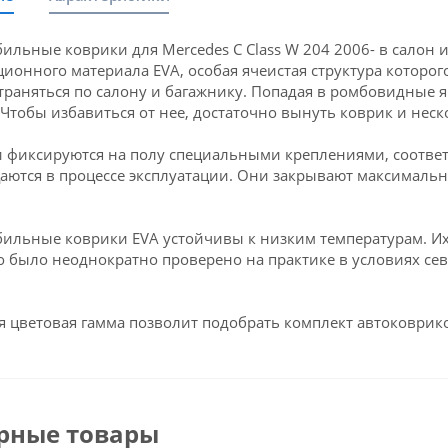
ильные коврики для Mercedes C Сlass W 204 2006- в салон 
ионного материала EVA, особая ячеистая структура которого
траняться по салону и багажнику. Попадая в ромбовидные яч
 Чтобы избавиться от нее, достаточно вынуть коврик и неск
 фиксируются на полу специальными креплениями, соответс
аются в процессе эксплуатации. Они закрывают максимальн
ильные коврики EVA устойчивы к низким температурам. Их 
о было неоднократно проверено на практике в условиях се
 цветовая гамма позволит подобрать комплект автоковрико
рные товары