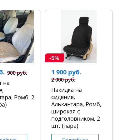
-5%
б.
1 900 руб.
900 руб.
2 000 руб.
т на
Накидка на
е,
сидение,
ара, Ромб, 2
Алькантара, Ромб,
ра)
широкая с
подголовником, 2
шт. (пара)
робнее
Подробнее