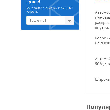
курсе!
Узнавайте о скидках и акциях
Автомоб
первым
инновац
распрос
внутри.
Коврики
не смещ
Автомоб
50℃, чт
Широкая
Популя