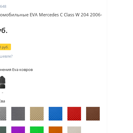
648
омобильные EVA Mercedes C Сlass W 204 2006-
уб.
 руб.
шевле?
нения Eva ковров
 с
тами
Ева