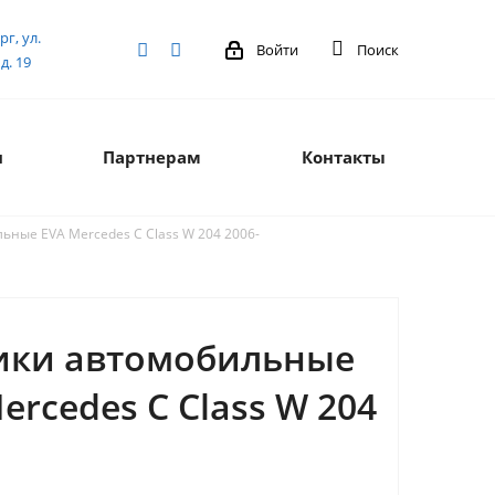
рг, ул.
Войти
Поиск
д. 19
я
Партнерам
Контакты
ьные EVA Mercedes C Сlass W 204 2006-
ики автомобильные
ercedes C Сlass W 204