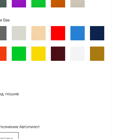
и Ева
нд. пошив
сполнение Автопилот
ассика