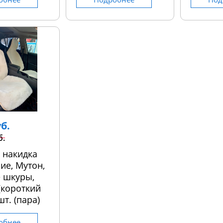
уб.
б.
 накидка
ие, Мутон,
 шкуры,
 (короткий
шт. (пара)
обнее