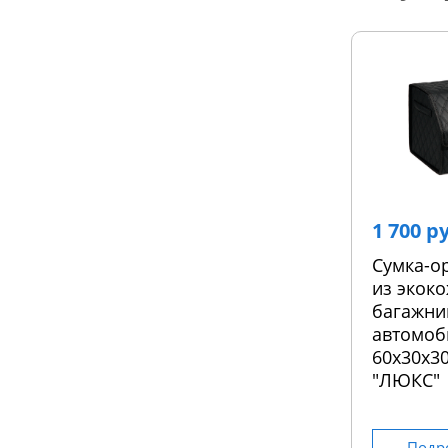
1 700 р
Сумка-о
из экоко
багажни
автомоб
60х30х30
"ЛЮКС"
Подр