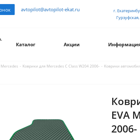
avtopilot@avtopilot-ekat.ru
вонок
г. Екатеринбу
Гурзуфская, 
.
Каталог
Акции
Информаци
-
-
Коврики автомобил
 Mercedes
Коврики для Mercedes C Сlass W204 2006-
Ковр
EVA M
2006-