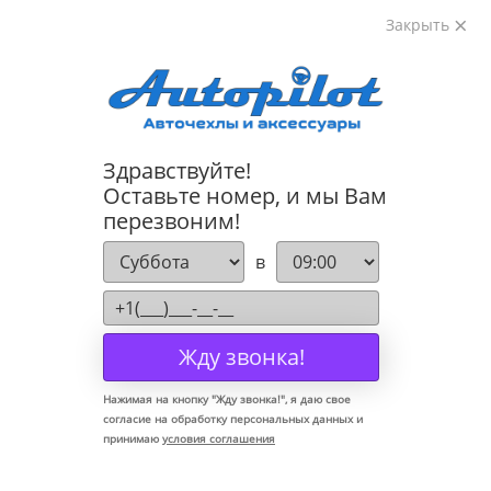
Закрыть
8-800-222-72-84
Здравствуйте!
Коврики для Mercedes E Class W211 2002-2009
Оставьте номер, и мы Вам
перезвоним!
в
Жду звонка!
Нажимая на кнопку "
Жду звонка!
", я даю свое
согласие на обработку персональных данных и
принимаю
условия соглашения