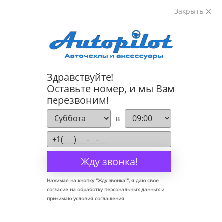
Закрыть
8-800-222-72-84
Здравствуйте!
Коврики для Mercedes E Class W211 2002-2009
Оставьте номер, и мы Вам
перезвоним!
в
Жду звонка!
Нажимая на кнопку "
Жду звонка!
", я даю свое
согласие на обработку персональных данных и
принимаю
условия соглашения