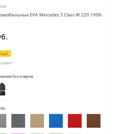
638
омобильные EVA Mercedes S Class W 220 1998-
уб.
 руб.
шевле?
нения Eva ковров
 с
тами
Ева