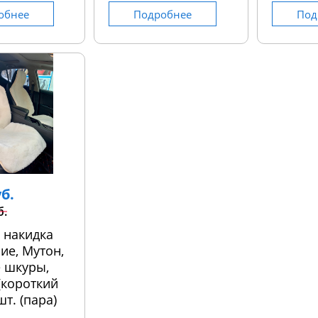
обнее
Подробнее
Под
уб.
б.
 накидка
ие, Мутон,
 шкуры,
 (короткий
шт. (пара)