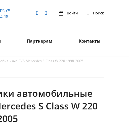
рг, ул.
Войти
Поиск
д. 19
я
Партнерам
Контакты
обильные EVA Mercedes S Class W 220 1998-2005
ики автомобильные
ercedes S Class W 220
2005