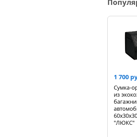
Популя
1 700 р
Сумка-о
из экоко
багажни
автомоб
60х30х30
"ЛЮКС"