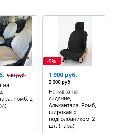
-5%
б.
1 900 руб.
900 руб.
2 000 руб.
т на
Накидка на
е,
сидение,
ара, Ромб, 2
Алькантара, Ромб,
ра)
широкая с
подголовником, 2
шт. (пара)