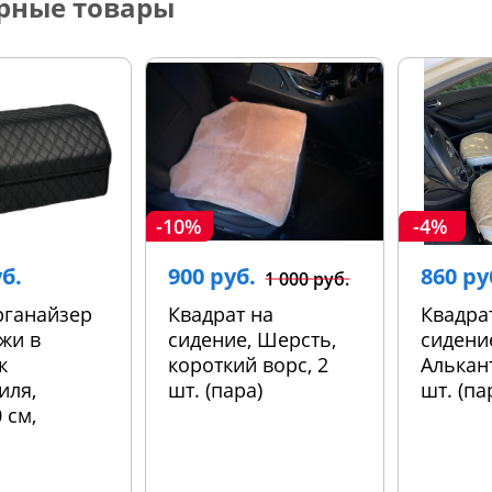
рные товары
-10%
-4%
уб.
900 руб.
860 ру
1 000 руб.
рганайзер
Квадрат на
Квадра
жи в
сидение, Шерсть,
сидени
к
короткий ворс, 2
Алькант
иля,
шт. (пара)
шт. (па
 см,