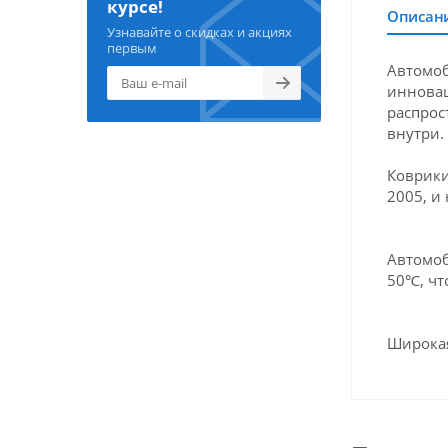
курсе!
Описан
Узнавайте о скидках и акциях
первым
Автомоб
инновац
распрос
внутри.
Коврики
2005, и
Автомоб
50℃, чт
Широкая