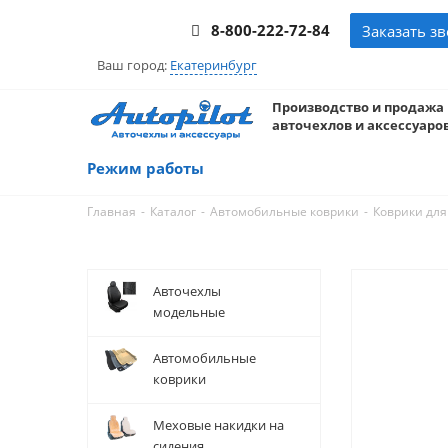
8-800-222-72-84
Заказать з
Ваш город:
Екатеринбург
Производство и продажа
авточехлов и аксессуаров
Режим работы
-
-
-
Главная
Каталог
Автомобильные коврики
Коврики для
Авточехлы
модельные
Автомобильные
коврики
Меховые накидки на
сидения