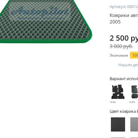
Артикул:
00012
Коврики авт
2005
2 500 р
3 000 руб.
Экономия
500
Нашли де
Вариант испол
2D -
3D -
без
бор
Цвет коврика 
бортов