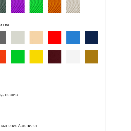
и Ева
нд. пошив
сполнение Автопилот