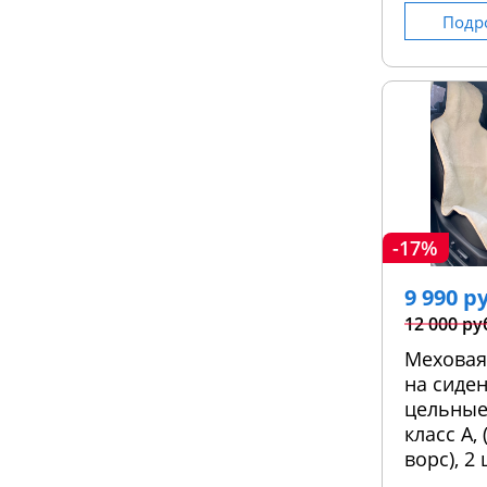
Подр
-17%
9 990 р
12 000 ру
Меховая
на сиден
цельные
класс А,
ворс), 2 