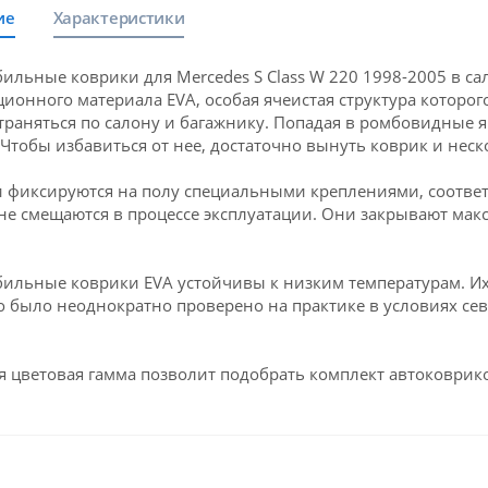
ие
Характеристики
ильные коврики для Mercedes S Class W 220 1998-2005 в са
ионного материала EVA, особая ячеистая структура которого
траняться по салону и багажнику. Попадая в ромбовидные яч
 Чтобы избавиться от нее, достаточно вынуть коврик и неск
 фиксируются на полу специальными креплениями, соответ
 не смещаются в процессе эксплуатации. Они закрывают мак
ильные коврики EVA устойчивы к низким температурам. Их 
о было неоднократно проверено на практике в условиях се
 цветовая гамма позволит подобрать комплект автоковрико