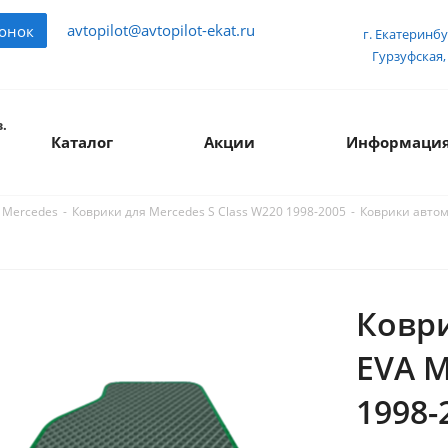
avtopilot@avtopilot-ekat.ru
вонок
г. Екатеринбу
Гурзуфская, 
.
Каталог
Акции
Информаци
-
-
Коврики автом
 Mercedes
Коврики для Mercedes S Class W220 1998-2005
Ковр
EVA M
1998-