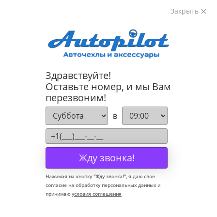
Закрыть
8-800-222-72-84
Здравствуйте!
Коврики для Mercedes S Class W221 2005-
Оставьте номер, и мы Вам
перезвоним!
в
Жду звонка!
Нажимая на кнопку "
Жду звонка!
", я даю свое
согласие на обработку персональных данных и
принимаю
условия соглашения